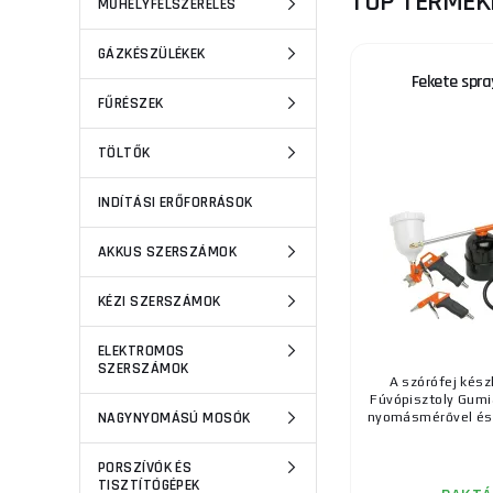
TOP TERMÉK
MŰHELYFELSZERELÉS
GÁZKÉSZÜLÉKEK
Fekete spra
FŰRÉSZEK
TÖLTŐK
INDÍTÁSI ERŐFORRÁSOK
AKKUS SZERSZÁMOK
KÉZI SZERSZÁMOK
ELEKTROMOS
SZERSZÁMOK
A szórófej kész
Fúvópisztoly Gumi
NAGYNYOMÁSÚ MOSÓK
nyomásmérővel és 
PORSZÍVÓK ÉS
TISZTÍTÓGÉPEK