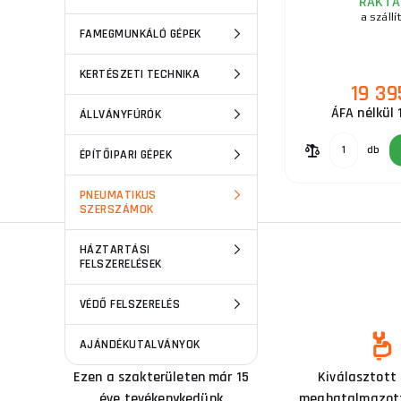
RAKTÁ
a szállí
FAMEGMUNKÁLÓ GÉPEK
KERTÉSZETI TECHNIKA
19 39
ÁFA nélkül 
ÁLLVÁNYFÚRÓK
db
ÉPÍTŐIPARI GÉPEK
PNEUMATIKUS
SZERSZÁMOK
HÁZTARTÁSI
FELSZERELÉSEK
VÉDŐ FELSZERELÉS
AJÁNDÉKUTALVÁNYOK
Ezen a szakterületen már 15
Kiválasztott
éve tevékenykedünk
meghatalmazott