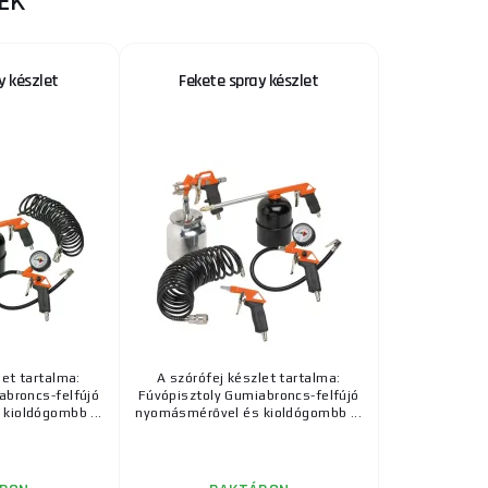
EK
y készlet
Fekete spray készlet
let tartalma:
A szórófej készlet tartalma:
abroncs-felfújó
Fúvópisztoly Gumiabroncs-felfújó
kioldógombb ...
nyomásmérővel és kioldógombb ...