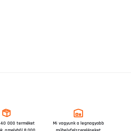
 40 000 terméket
Mi vagyunk a legnagyobb
nk, amelyből 8 000
műhelyfelszereléseket