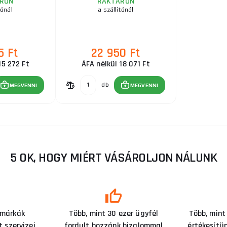
RON
RAKTÁRON
tónál
a szállítónál
5 Ft
22 950 Ft
15 272 Ft
ÁFA nélkül 18 071 Ft
db
MEGVENNI
MEGVENNI
5 OK, HOGY MIÉRT VÁSÁROLJON NÁLUNK
 márkák
Több, mint 30 ezer ügyfél
Több, mint
 szervizei
fordult hozzánk bizalommal
értékesítü