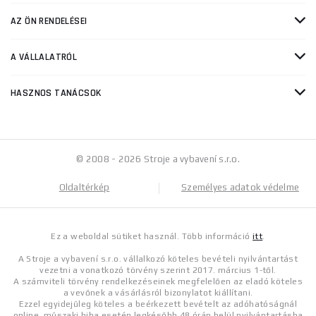
AZ ÖN RENDELÉSEI
A VÁLLALATRÓL
HASZNOS TANÁCSOK
© 2008 - 2026 Stroje a vybavení s.r.o.
Oldaltérkép
Személyes adatok védelme
Ez a weboldal sütiket használ. Több információ
itt
.
A Stroje a vybavení s.r.o. vállalkozó köteles bevételi nyilvántartást
vezetni a vonatkozó törvény szerint 2017. március 1-től.
A számviteli törvény rendelkezéseinek megfelelően az eladó köteles
a vevőnek a vásárlásról bizonylatot kiállítani.
Ezzel egyidejűleg köteles a beérkezett bevételt az adóhatóságnál
online, műszaki hiba esetén legkésőbb 48 órán belül nyilvántartásba