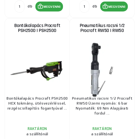
db
db
MEGVENNI
MEGVENNI
Bontókalapács Procraft
Pneumatikus racsni 1/2
PSH2500 | PSH2500
Procraft RW50 | RW50
Bontókalapács Procraft PSH2500
Pneumatikus racsni 1/2 Procraft
HEX tokmány, ütésvezérléssel,
RW50 Üzemi nyomás: 6 bar
rezgéscsillapítós fogantyúval ...
Nyomaték: 69 Nm Alapjárati
fordul ...
RAKTÁRON
RAKTÁRON
a szállítónál
a szállítónál