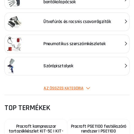
bontókalapácsok
Ütvefúrós és racsnis csavarrögzítők
Pneumatikus szerszámkészletek
Szórópisztolyok
Sűrített levegős kezelés
AZ ÖSSZES KATEGÓRIA
TOP TERMÉKEK
Procraft kompresszor
Procraft PSE1100 festékszóró
tartozékkészlet KIT-5C | KIT-
rendszer | PSE1100