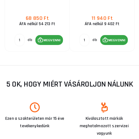
68 850 Ft
11 940 Ft
ÁFA nélkül 54 213 Ft
ÁFA nélkül 9 402 Ft
db
db
MEGVENNI
MEGVENNI
5 OK, HOGY MIÉRT VÁSÁROLJON NÁLUNK
Ezen a szakterületen már 15 éve
Kiválasztott márkák
tevékenykedünk
meghatalmazott szervizei
vagyunk