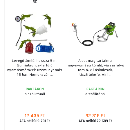
5C
Levegőtömlő: hossza 5 m.
A csomag tartalma:
Gumiabroncs-felfújó
nagynyomású tömlő, visszafolyó
nyomásmérővel: üzemi nyomás
tömlő, villáskulcsok,
15 bar. Homokszór ...
tisztítókefe. Airl ...
RAKTÁRON
RAKTÁRON
a szállítónál
a szállítónál
12 435 Ft
92 315 Ft
ÁFA nélkül 9 791 Ft
ÁFA nélkül 72 689 Ft