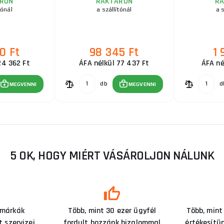
RON
RAKTÁRON
R
tónál
a szállítónál
a s
0 Ft
98 345 Ft
1 
24 362 Ft
ÁFA nélkül 77 437 Ft
ÁFA né
db
d
MEGVENNI
MEGVENNI
5 OK, HOGY MIÉRT VÁSÁROLJON NÁLUNK
 márkák
Több, mint 30 ezer ügyfél
Több, mint
 szervizei
fordult hozzánk bizalommal
értékesítü