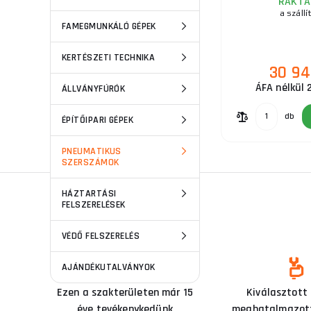
RAKTÁ
a szállí
FAMEGMUNKÁLÓ GÉPEK
KERTÉSZETI TECHNIKA
30 94
ÁFA nélkül 
ÁLLVÁNYFÚRÓK
db
ÉPÍTŐIPARI GÉPEK
PNEUMATIKUS
SZERSZÁMOK
HÁZTARTÁSI
FELSZERELÉSEK
VÉDŐ FELSZERELÉS
AJÁNDÉKUTALVÁNYOK
Ezen a szakterületen már 15
Kiválasztott
éve tevékenykedünk
meghatalmazott