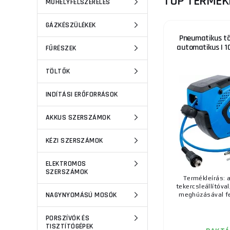
TOP TERMÉK
MŰHELYFELSZERELÉS
GÁZKÉSZÜLÉKEK
Pneumatikus töm
automatikus | 1
FŰRÉSZEK
TÖLTŐK
INDÍTÁSI ERŐFORRÁSOK
AKKUS SZERSZÁMOK
KÉZI SZERSZÁMOK
ELEKTROMOS
SZERSZÁMOK
Termékleírás: 
tekercsleállítóval
NAGYNYOMÁSÚ MOSÓK
meghúzásával fel
PORSZÍVÓK ÉS
TISZTÍTÓGÉPEK