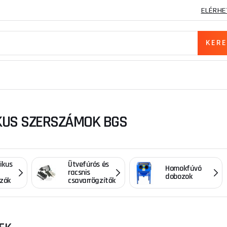
ELÉRHE
KUS SZERSZÁMOK BGS
ikus
Ütvefúrós és
Homokfúvó
racsnis
dobozok
zók
csavarrögzítők