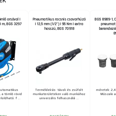
EK
lő orsóval |
Pneumatikus racsnis csavarhúzó
BGS 8989-1, 
0 m, BGS 3297
| 12,5 mm (1/2") | 95 Nm | extra
pneumat
hosszú, BGS 70918
berendezés
8
automatikus
Termékleírás: távoli és zsúfolt
méretek: 2,4 
, a tömlő rövid
munkaterületeken való munkához
Műszaki a
oldható. f ...
univerzális felhasználá ...