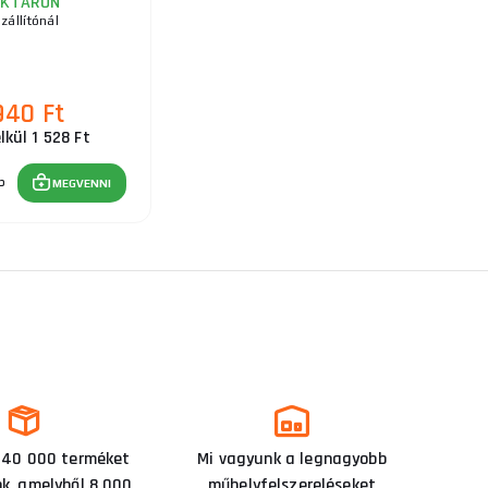
AKTÁRON
zállítónál
940 Ft
lkül 1 528 Ft
b
MEGVENNI
 40 000 terméket
Mi vagyunk a legnagyobb
nk, amelyből 8 000
műhelyfelszereléseket