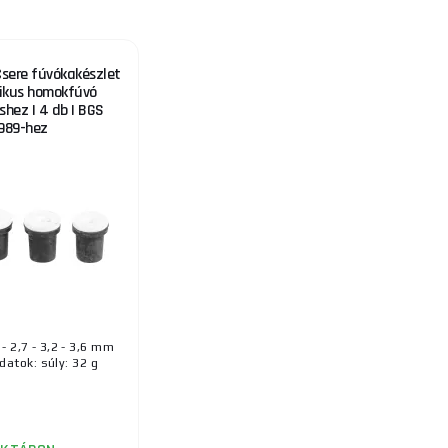
Csere fúvókakészlet
ikus homokfúvó
hez | 4 db | BGS
989-hez
- 2,7 - 3,2 - 3,6 mm
datok: súly: 32 g