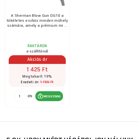
A Sherman Blow Gun DG10 a
tökéletes eszköz minden műhely
számára, amely a prémium mi ...
RAKTÁRON
a szállítónál
Akciós ár
1 425 Ft
Megtakarít 19%
1 765 Ft
Eredeti ár:
db
MEGVENNI