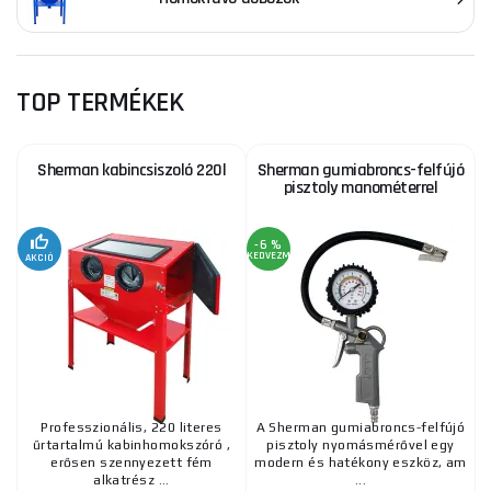
TOP TERMÉKEK
Sherman kabincsiszoló 220l
Sherman gumiabroncs-felfújó
pisztoly manométerrel
-6 %
KEDVEZMÉNY
AKCIÓ
Professzionális, 220 literes
A Sherman gumiabroncs-felfújó
űrtartalmú kabinhomokszóró ,
pisztoly nyomásmérővel egy
erősen szennyezett fém
modern és hatékony eszköz, am
alkatrész ...
...