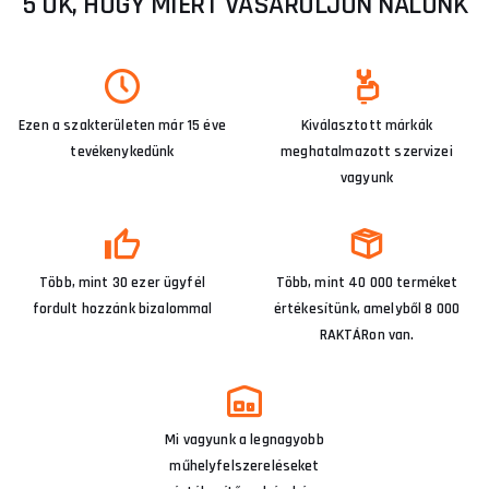
5 OK, HOGY MIÉRT VÁSÁROLJON NÁLUNK
Ezen a szakterületen már 15 éve
Kiválasztott márkák
tevékenykedünk
meghatalmazott szervizei
vagyunk
Több, mint 30 ezer ügyfél
Több, mint 40 000 terméket
fordult hozzánk bizalommal
értékesítünk, amelyből 8 000
RAKTÁRon van.
Mi vagyunk a legnagyobb
műhelyfelszereléseket