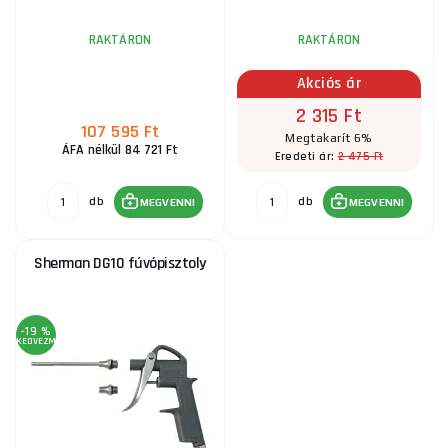
RAKTÁRON
RAKTÁRON
Akciós ár
2 315 Ft
107 595 Ft
Megtakarít 6%
ÁFA nélkül 84 721 Ft
2 475 Ft
Eredeti ár:
db
db
MEGVENNI
MEGVENNI
Sherman DG10 fúvópisztoly
-19 %
KEDVEZMÉNY