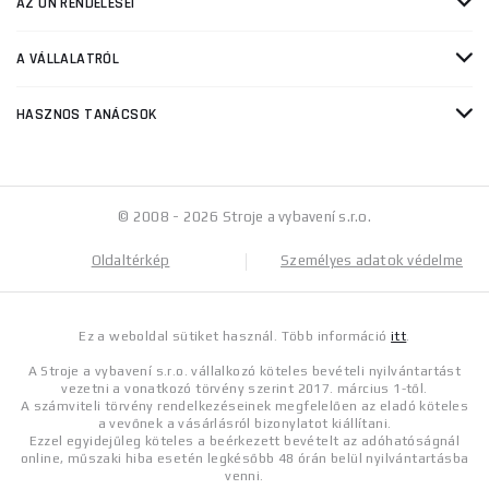
AZ ÖN RENDELÉSEI
A VÁLLALATRÓL
HASZNOS TANÁCSOK
© 2008 - 2026 Stroje a vybavení s.r.o.
Oldaltérkép
Személyes adatok védelme
Ez a weboldal sütiket használ. Több információ
itt
.
A Stroje a vybavení s.r.o. vállalkozó köteles bevételi nyilvántartást
vezetni a vonatkozó törvény szerint 2017. március 1-től.
A számviteli törvény rendelkezéseinek megfelelően az eladó köteles
a vevőnek a vásárlásról bizonylatot kiállítani.
Ezzel egyidejűleg köteles a beérkezett bevételt az adóhatóságnál
online, műszaki hiba esetén legkésőbb 48 órán belül nyilvántartásba
venni.