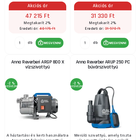
Akciós ár
Akciós ár
47 215 Ft
31 330 Ft
Megtakarít 2%
Megtakarít 2%
48 175 Ft
31 970 Ft
Eredeti ár:
Eredeti ár:
db
db
MEGVENNI
MEGVENNI
Anna Reverberi ARGP 800 X
Anna Reverber ARUP 250 PC
vízszivattyú
búvárszivattyú
-2 %
-2 %
KEDVEZMÉNY
KEDVEZMÉNY
A háztartási és kerti használatra
Merülő szivattyú, amely tiszta