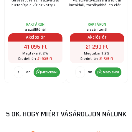
tervezett felszíni szivattyú
víz szivattyúzására szolgál
biztosítja a víz szivattyú ...
kutakból, tartályokból és elár ...
RAKTÁRON
RAKTÁRON
a szállítónál
a szállítónál
Akciós ár
Akciós ár
41 095 Ft
21 290 Ft
Megtakarít 2%
Megtakarít 2%
41 935 Ft
21 725 Ft
Eredeti ár:
Eredeti ár:
db
db
MEGVENNI
MEGVENNI
5 OK, HOGY MIÉRT VÁSÁROLJON NÁLUNK