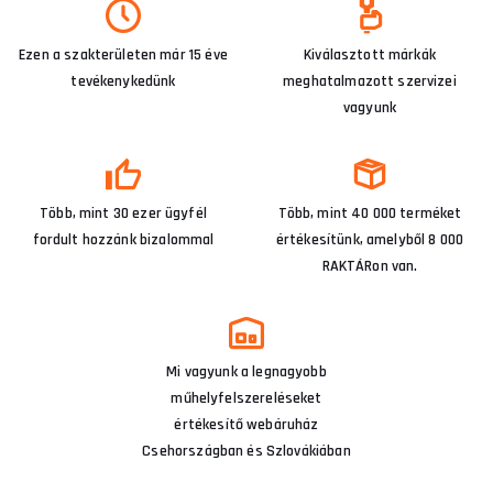
Ezen a szakterületen már 15 éve
Kiválasztott márkák
tevékenykedünk
meghatalmazott szervizei
vagyunk
Több, mint 30 ezer ügyfél
Több, mint 40 000 terméket
fordult hozzánk bizalommal
értékesítünk, amelyből 8 000
RAKTÁRon van.
Mi vagyunk a legnagyobb
műhelyfelszereléseket
értékesítő webáruház
Csehországban és Szlovákiában