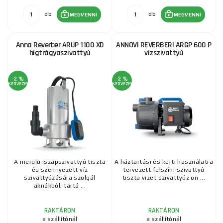
db
db
MEGVENNI
MEGVENNI
Anna Reverber ARUP 1100 XD
ANNOVI REVERBERI ARGP 600 P
hígtrágyaszivattyú
vízszivattyú
-2 %
-2 %
KEDVEZMÉNY
KEDVEZMÉNY
A merülő iszapszivattyú tiszta
A háztartási és kerti használatra
és szennyezett víz
tervezett felszíni szivattyú
szivattyúzására szolgál
tiszta vizet szivattyúz ön ...
aknákból, tartá ...
RAKTÁRON
RAKTÁRON
a szállítónál
a szállítónál