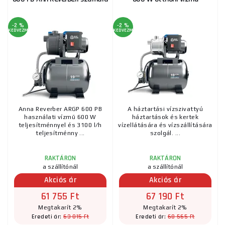
-2 %
-2 %
KEDVEZMÉNY
KEDVEZMÉNY
Anna Reverber ARGP 600 PB
A háztartási vízszivattyú
használati vízmű 600 W
háztartások és kertek
teljesítménnyel és 3100 l/h
vízellátására és vízszállítására
teljesítménny ...
szolgál. ...
RAKTÁRON
RAKTÁRON
a szállítónál
a szállítónál
Akciós ár
Akciós ár
61 755 Ft
67 190 Ft
Megtakarít 2%
Megtakarít 2%
63 015 Ft
68 565 Ft
Eredeti ár:
Eredeti ár: