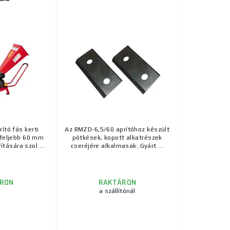
ító fás kerti
Az RMZD-6,5/60 aprítóhoz készült
gfeljebb 60 mm
pótkések, kopott alkatrészek
tására szol ...
cseréjére alkalmasak. Gyárt ...
RON
RAKTÁRON
a szállítónál