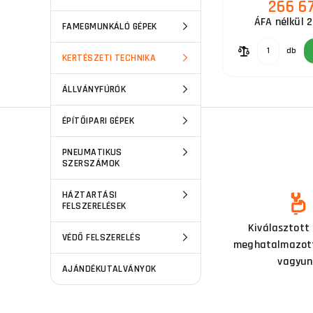
266 6
ÁFA nélkül 
FAMEGMUNKÁLÓ GÉPEK
db
KERTÉSZETI TECHNIKA
ÁLLVÁNYFÚRÓK
ÉPÍTŐIPARI GÉPEK
PNEUMATIKUS
SZERSZÁMOK
HÁZTARTÁSI
FELSZERELÉSEK
Ezen a szakterületen már 15
Kiválasztott
VÉDŐ FELSZERELÉS
éve tevékenykedünk
meghatalmazott
vagyun
AJÁNDÉKUTALVÁNYOK