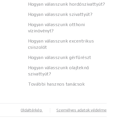
Hogyan válasszunk hordószivattyút?
Hogyan válasszunk szivattyút?
Hogyan válasszunk otthoni
vízinövényt?
Hogyan válasszunk excentrikus
csiszolót
Hogyan válasszunk gérfűrészt
Hogyan válasszunk olajteknő
szivattyút?
További hasznos tanácsok
Oldaltérkép
Személyes adatok védelme