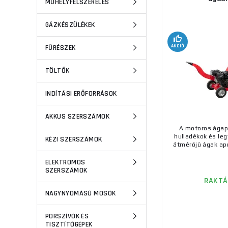
MŰHELYFELSZERELÉS
GÁZKÉSZÜLÉKEK
AKCIÓ
FŰRÉSZEK
TÖLTŐK
INDÍTÁSI ERŐFORRÁSOK
AKKUS SZERSZÁMOK
A motoros ágapr
hulladékok és le
KÉZI SZERSZÁMOK
átmérőjű ágak aprí
ELEKTROMOS
SZERSZÁMOK
RAKTÁ
NAGYNYOMÁSÚ MOSÓK
PORSZÍVÓK ÉS
TISZTÍTÓGÉPEK