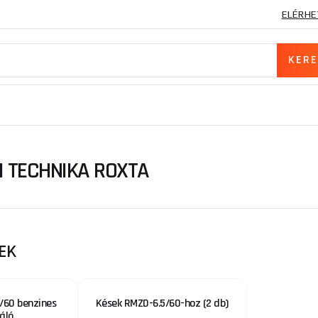
ELÉRHE
I TECHNIKA ROXTA
EK
/60 benzines
Kések RMZD-6.5/60-hoz (2 db)
áló