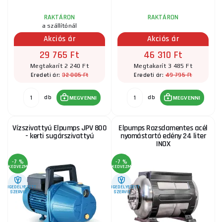
RAKTÁRON
RAKTÁRON
a szállítónál
Akciós ár
Akciós ár
29 765 Ft
46 310 Ft
Megtakarít 2 240 Ft
Megtakarít 3 485 Ft
32 005 Ft
49 795 Ft
Eredeti ár:
Eredeti ár:
db
db
MEGVENNI
MEGVENNI
Vízszivattyú Elpumps JPV 800
Elpumps Rozsdamentes acél
- kerti sugárszivattyú
nyomástartó edény 24 liter
INOX
-7 %
-7 %
KEDVEZMÉNY
KEDVEZMÉNY
ENGEDÉLYEZETT
ENGEDÉLYEZETT
SZERVIZ
SZERVIZ