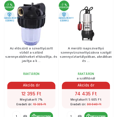
-7 %
-7 %
KEDVEZMÉNY
KEDVEZMÉNY
ENGEDÉLYEZETT
ENGEDÉLYEZETT
SZERVIZ
SZERVIZ
Az előszűrő a szivattyúzott
A merülő isapszivattyú
vízből a szilárd
szennyvízszivattyúzásra szolgál
szennyeződéseket eltávolítja, és
szennyvíztartályokban, aknákban
javítja a k ...
és ...
RAKTÁRON
RAKTÁRON
a szállítónál
Akciós ár
Akciós ár
12 395 Ft
74 435 Ft
Megtakarít 7%
Megtakarít 5 605 Ft
13 325 Ft
80 040 Ft
Eredeti ár:
Eredeti ár:
db
db
MEGVENNI
MEGVENNI