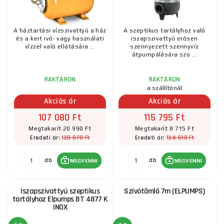
A háztartási vízszivattyú a ház
A szeptikus tartályhoz való
és a kert ivó- vagy használati
iszapszivattyú erősen
vízzel való ellátására ...
szennyezett szennyvíz
átpumpálására szo ...
RAKTÁRON
RAKTÁRON
a szállítónál
Akciós ár
Akciós ár
107 080 Ft
115 795 Ft
Megtakarít 20 990 Ft
Megtakarít 8 715 Ft
128 070 Ft
124 510 Ft
Eredeti ár:
Eredeti ár:
db
db
MEGVENNI
MEGVENNI
Iszapszivattyú szeptikus
Szívótömlő 7m (ELPUMPS)
tartályhoz Elpumps BT 4877 K
INOX