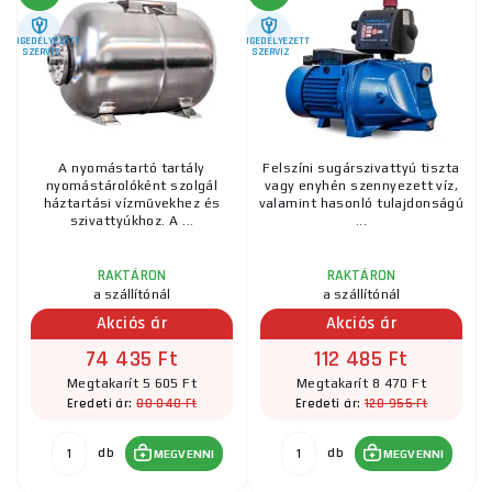
ENGEDÉLYEZETT
ENGEDÉLYEZETT
SZERVIZ
SZERVIZ
A nyomástartó tartály
Felszíni sugárszivattyú tiszta
nyomástárolóként szolgál
vagy enyhén szennyezett víz,
háztartási vízművekhez és
valamint hasonló tulajdonságú
szivattyúkhoz. A ...
...
RAKTÁRON
RAKTÁRON
a szállítónál
a szállítónál
Akciós ár
Akciós ár
74 435 Ft
112 485 Ft
Megtakarít 5 605 Ft
Megtakarít 8 470 Ft
80 040 Ft
120 955 Ft
Eredeti ár:
Eredeti ár:
db
db
MEGVENNI
MEGVENNI