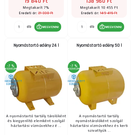
19 840 Ft
138 960 Ft
Megtakarít 7%
Megtakarít 10 455 Ft
21 330 Ft
149 415 Ft
Eredeti ár:
Eredeti ár:
db
db
MEGVENNI
MEGVENNI
Nyomástartó edény 24 l
Nyomástartó edény 50 l
-7 %
-7 %
KEDVEZMÉNY
KEDVEZMÉNY
ENGEDÉLYEZETT
ENGEDÉLYEZETT
SZERVIZ
SZERVIZ
A nyomástartó tartály tárolóként
A nyomástartó tartály
és kiegyenlítő elemként szolgál
nyomástárolóként szolgál
háztartási vízművekhez é ...
háztartási vízművekhez és kerti
szivattyúk ...