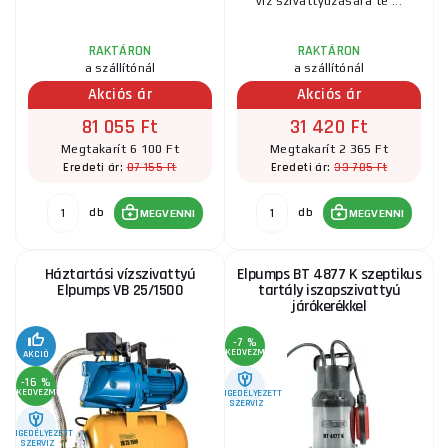
víz szivattyúzására te ...
RAKTÁRON
RAKTÁRON
a szállítónál
a szállítónál
Akciós ár
Akciós ár
81 055 Ft
31 420 Ft
Megtakarít 6 100 Ft
Megtakarít 2 365 Ft
87 155 Ft
33 785 Ft
Eredeti ár:
Eredeti ár:
db
db
MEGVENNI
MEGVENNI
Háztartási vízszivattyú
Elpumps BT 4877 K szeptikus
Elpumps VB 25/1500
tartály iszapszivattyú
járókerékkel
-7 %
KEDVEZMÉNY
AKCIÓ
-16 %
KEDVEZMÉNY
ENGEDÉLYEZETT
SZERVIZ
ENGEDÉLYEZETT
SZERVIZ