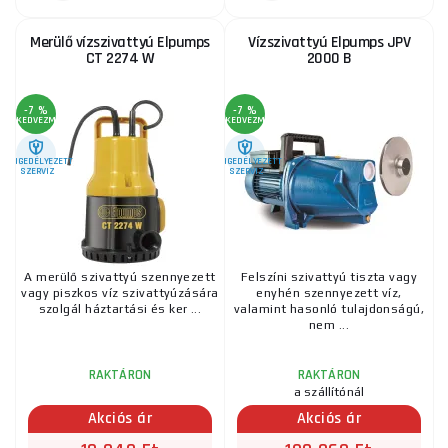
Merülő vízszivattyú Elpumps
Vízszivattyú Elpumps JPV
CT 2274 W
2000 B
-7 %
-7 %
KEDVEZMÉNY
KEDVEZMÉNY
ENGEDÉLYEZETT
ENGEDÉLYEZETT
SZERVIZ
SZERVIZ
A merülő szivattyú szennyezett
Felszíni szivattyú tiszta vagy
vagy piszkos víz szivattyúzására
enyhén szennyezett víz,
szolgál háztartási és ker ...
valamint hasonló tulajdonságú,
nem ...
RAKTÁRON
RAKTÁRON
a szállítónál
Akciós ár
Akciós ár