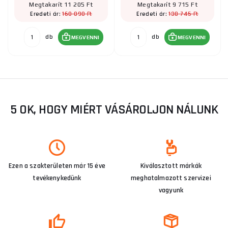
Megtakarít 11 205 Ft
Megtakarít 9 715 Ft
160 090 Ft
138 745 Ft
Eredeti ár:
Eredeti ár:
db
db
MEGVENNI
MEGVENNI
5 OK, HOGY MIÉRT VÁSÁROLJON NÁLUNK
Ezen a szakterületen már 15 éve
Kiválasztott márkák
tevékenykedünk
meghatalmazott szervizei
vagyunk