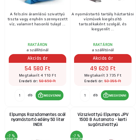
A felszíni áramlású szivattyú
A nyomástartó tartály háztartási
tiszta vagy enyhén szennyezett
vízművek kiegészítő
víz, valamint hasonló tulajd ...
tartozékaként szolgál, és
kiegyenlít ...
RAKTÁRON
RAKTÁRON
a szállítónál
a szállítónál
Akciós ár
Akciós ár
54 580 Ft
49 620 Ft
Megtakarít 4 110 Ft
Megtakarít 3 735 Ft
58 690 Ft
53 355 Ft
Eredeti ár:
Eredeti ár:
db
db
MEGVENNI
MEGVENNI
Elpumps Rozsdamentes acél
Vízszivattyú Elpumps JPV
nyomástartó edény 50 liter
1500 B Automata - kerti
INOX
sugárszivattyú
-7 %
-7 %
KEDVEZMÉNY
KEDVEZMÉNY