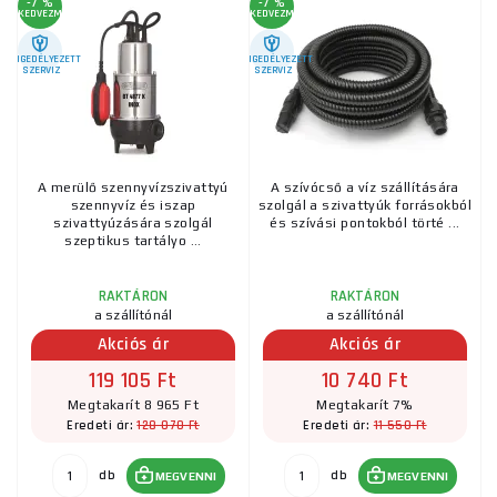
-7 %
-7 %
KEDVEZMÉNY
KEDVEZMÉNY
ENGEDÉLYEZETT
ENGEDÉLYEZETT
SZERVIZ
SZERVIZ
A merülő szennyvízszivattyú
A szívócső a víz szállítására
szennyvíz és iszap
szolgál a szivattyúk forrásokból
szivattyúzására szolgál
és szívási pontokból törté ...
szeptikus tartályo ...
RAKTÁRON
RAKTÁRON
a szállítónál
a szállítónál
Akciós ár
Akciós ár
119 105 Ft
10 740 Ft
Megtakarít 8 965 Ft
Megtakarít 7%
128 070 Ft
11 550 Ft
Eredeti ár:
Eredeti ár:
db
db
MEGVENNI
MEGVENNI