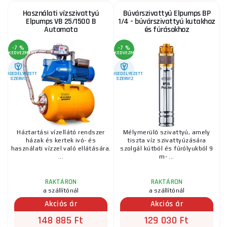
Használati vízszivattyú
Búvárszivattyú Elpumps BP
Elpumps VB 25/1500 B
1/4 - búvárszivattyú kutakhoz
Automata
és fúrásokhoz
-7 %
-7 %
KEDVEZMÉNY
KEDVEZMÉNY
ENGEDÉLYEZETT
ENGEDÉLYEZETT
SZERVIZ
SZERVIZ
Háztartási vízellátó rendszer
Mélymerülő szivattyú, amely
házak és kertek ivó- és
tiszta víz szivattyúzására
használati vízzel való ellátására.
szolgál kútból és fúrólyukból 9
...
m- ...
RAKTÁRON
RAKTÁRON
a szállítónál
a szállítónál
Akciós ár
Akciós ár
148 885 Ft
129 030 Ft