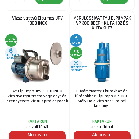
Vízszivattyú Elpumps JPV
MERÜLŐSZIVATTYÚ ELPUMPÁK
1300 INOX
VP 300 DEEP - KUTAHOZ ÉS
KUTAKHOZ
-7 %
KEDVEZMÉNY
AKCIÓ
-7 %
KEDVEZMÉNY
ENGEDÉLYEZETT
SZERVIZ
ENGEDÉLYEZETT
SZERVIZ
Az Elpumps JPV 1300 INOX
Búvárszivattyú kutakhoz és
vízszivattyú tiszta vagy enyhén
fúrásokhoz Elpumps VP 300 -
szennyezett víz (ülepítő anyagok
Mély Ha a vízszint 9 m-nél
...
alacsony ...
RAKTÁRON
RAKTÁRON
a szállítónál
a szállítónál
Akciós ár
Akciós ár