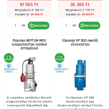
81 055 Ft
36 385 Ft
Megtakarít 6 100 Ft
Megtakarít 2 735 Ft
87 155 Ft
39 120 Ft
Eredeti ár:
Eredeti ár:
db
db
MEGVENNI
MEGVENNI
Elpumps NEPTUN INOX
Elpumps VP 300 merülő
iszapszivattyú szabad
vízszivattyú
átfolyással
-7 %
-7 %
KEDVEZMÉNY
KEDVEZMÉNY
ENGEDÉLYEZETT
ENGEDÉLYEZETT
SZERVIZ
SZERVIZ
A szeptikus tartályhoz készült
Az Elpumps VP 300
iszapszivattyú tiszta és erősen
búvárszivattyú egy
szennyezett folyadékok átp ...
búvárszivattyú, amelyet tiszta