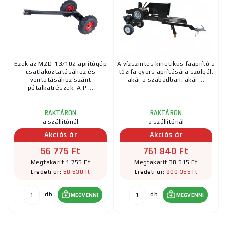
Ezek az MZD-13/102 aprítógép
A vízszintes kinetikus faaprító a
csatlakoztatásához és
tűzifa gyors aprítására szolgál,
vontatásához szánt
akár a szabadban, akár ...
pótalkatrészek. A P ...
RAKTÁRON
RAKTÁRON
a szállítónál
a szállítónál
Akciós ár
Akciós ár
56 775 Ft
761 840 Ft
Megtakarít 1 755 Ft
Megtakarít 38 515 Ft
58 530 Ft
800 355 Ft
Eredeti ár:
Eredeti ár:
db
db
MEGVENNI
MEGVENNI