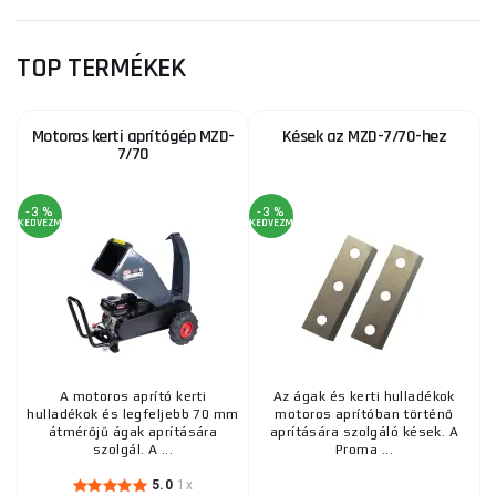
TOP TERMÉKEK
Motoros kerti aprítógép MZD-
Kések az MZD-7/70-hez
7/70
-3 %
-3 %
KEDVEZMÉNY
KEDVEZMÉNY
A motoros aprító kerti
Az ágak és kerti hulladékok
hulladékok és legfeljebb 70 mm
motoros aprítóban történő
átmérőjű ágak aprítására
aprítására szolgáló kések. A
szolgál. A ...
Proma ...
5.0
1x