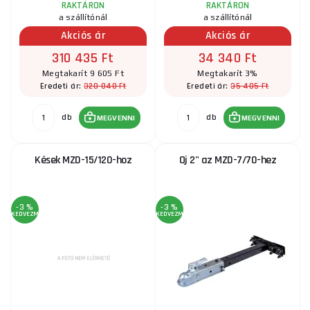
RAKTÁRON
RAKTÁRON
a szállítónál
a szállítónál
Akciós ár
Akciós ár
310 435 Ft
34 340 Ft
Megtakarít 9 605 Ft
Megtakarít 3%
320 040 Ft
35 405 Ft
Eredeti ár:
Eredeti ár:
db
db
MEGVENNI
MEGVENNI
Kések MZD-15/120-hoz
Oj 2" az MZD-7/70-hez
-3 %
-3 %
KEDVEZMÉNY
KEDVEZMÉNY