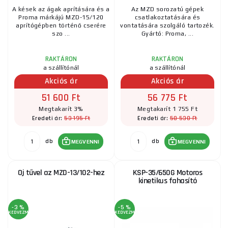
A kések az ágak aprítására és a
Az MZD sorozatú gépek
Proma márkájú MZD-15/120
csatlakoztatására és
aprítógépben történő cserére
vontatására szolgáló tartozék.
szo ...
Gyártó: Proma, ...
RAKTÁRON
RAKTÁRON
a szállítónál
a szállítónál
Akciós ár
Akciós ár
51 600 Ft
56 775 Ft
Megtakarít 3%
Megtakarít 1 755 Ft
53 195 Ft
58 530 Ft
Eredeti ár:
Eredeti ár:
db
db
MEGVENNI
MEGVENNI
Oj tűvel az MZD-13/102-hez
KSP-35/650G Motoros
kinetikus fahasító
-3 %
-5 %
KEDVEZMÉNY
KEDVEZMÉNY