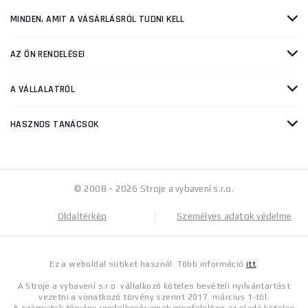
MINDEN, AMIT A VÁSÁRLÁSRÓL TUDNI KELL
AZ ÖN RENDELÉSEI
A VÁLLALATRÓL
HASZNOS TANÁCSOK
© 2008 - 2026 Stroje a vybavení s.r.o.
Oldaltérkép
Személyes adatok védelme
Ez a weboldal sütiket használ. Több információ
itt
.
A Stroje a vybavení s.r.o. vállalkozó köteles bevételi nyilvántartást
vezetni a vonatkozó törvény szerint 2017. március 1-től.