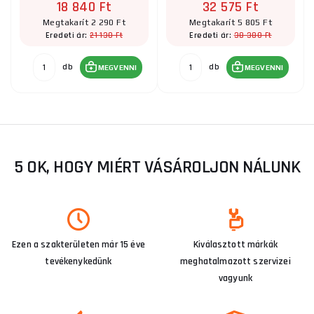
18 840 Ft
32 575 Ft
Megtakarít 2 290 Ft
Megtakarít 5 805 Ft
21 130 Ft
38 380 Ft
Eredeti ár:
Eredeti ár:
db
db
MEGVENNI
MEGVENNI
5 OK, HOGY MIÉRT VÁSÁROLJON NÁLUNK
Ezen a szakterületen már 15 éve
Kiválasztott márkák
tevékenykedünk
meghatalmazott szervizei
vagyunk