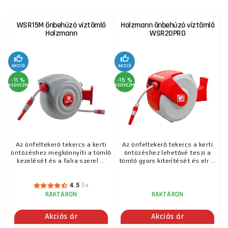
WSR15M önbehúzó víztömlő
Holzmann önbehúzó víztömlő
Holzmann
WSR20PRO
AKCIÓ
AKCIÓ
-11 %
-15 %
KEDVEZMÉNY
KEDVEZMÉNY
Az önfeltekerő tekercs a kerti
Az önfeltekerő tekercs a kerti
öntözéshez megkönnyíti a tömlő
öntözéshez lehetővé teszi a
kezelését és a falra szerel ...
tömlő gyors kiterítését és elr ...
4.5
5x
RAKTÁRON
RAKTÁRON
Akciós ár
Akciós ár