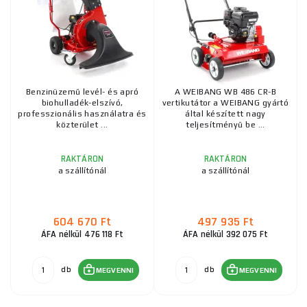
Benzinüzemű levél- és apró
A WEIBANG WB 486 CR-B
biohulladék-elszívó,
vertikutátor a WEIBANG gyártó
professzionális használatra és
által készített nagy
közterület ...
teljesítményű be ...
RAKTÁRON
RAKTÁRON
a szállítónál
a szállítónál
604 670 Ft
497 935 Ft
ÁFA nélkül 476 118 Ft
ÁFA nélkül 392 075 Ft
db
db
MEGVENNI
MEGVENNI