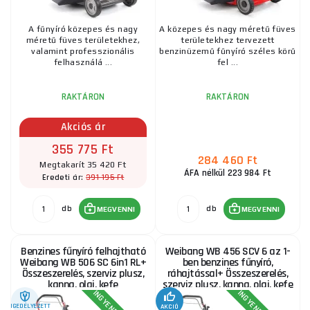
A fűnyíró közepes és nagy
A közepes és nagy méretű füves
méretű füves területekhez,
területekhez tervezett
valamint professzionális
benzinüzemű fűnyíró széles körű
felhasználá ...
fel ...
RAKTÁRON
RAKTÁRON
Akciós ár
355 775 Ft
284 460 Ft
Megtakarít 35 420 Ft
ÁFA nélkül 223 984 Ft
391 195 Ft
Eredeti ár:
db
db
MEGVENNI
MEGVENNI
Benzines fűnyíró felhajtható
Weibang WB 456 SCV 6 az 1-
Weibang WB 506 SC 6in1 RL+
ben benzines fűnyíró,
Összeszerelés, szerviz plusz,
ráhajtással+ Összeszerelés,
kanna, olaj, kefe
szerviz plusz, kanna, olaj, kefe
ENGEDÉLYEZETT
AKCIÓ