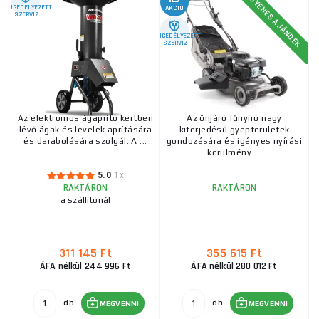
INGYENES AJÁNDÉK
ENGEDÉLYEZETT
AKCIÓ
SZERVIZ
ENGEDÉLYEZETT
SZERVIZ
Az elektromos ágaprító kertben
Az önjáró fűnyíró nagy
lévő ágak és levelek aprítására
kiterjedésű gyepterületek
és darabolására szolgál. A ...
gondozására és igényes nyírási
körülmény ...
5.0
1x
RAKTÁRON
RAKTÁRON
a szállítónál
311 145 Ft
355 615 Ft
ÁFA nélkül 244 996 Ft
ÁFA nélkül 280 012 Ft
db
db
MEGVENNI
MEGVENNI