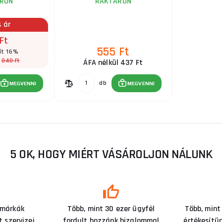
RON
RAKTÁRON
s ár
Ft
555 Ft
ít 16%
840 Ft
:
ÁFA nélkül 437 Ft
db
MEGVENNI
MEGVENNI
5 OK, HOGY MIÉRT VÁSÁROLJON NÁLUNK
 márkák
Több, mint 30 ezer ügyfél
Több, mint
 szervizei
fordult hozzánk bizalommal
értékesítü