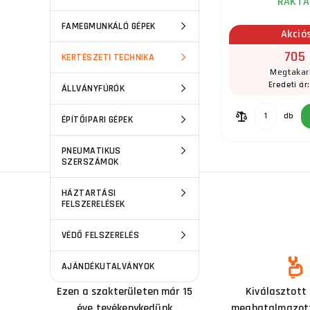
RAKTÁ
FAMEGMUNKÁLÓ GÉPEK
Akció
705 
KERTÉSZETI TECHNIKA
Megtakar
Eredeti ár
ÁLLVÁNYFÚRÓK
db
ÉPÍTŐIPARI GÉPEK
PNEUMATIKUS
SZERSZÁMOK
HÁZTARTÁSI
FELSZERELÉSEK
VÉDŐ FELSZERELÉS
AJÁNDÉKUTALVÁNYOK
Ezen a szakterületen már 15
Kiválasztott
éve tevékenykedünk
meghatalmazott