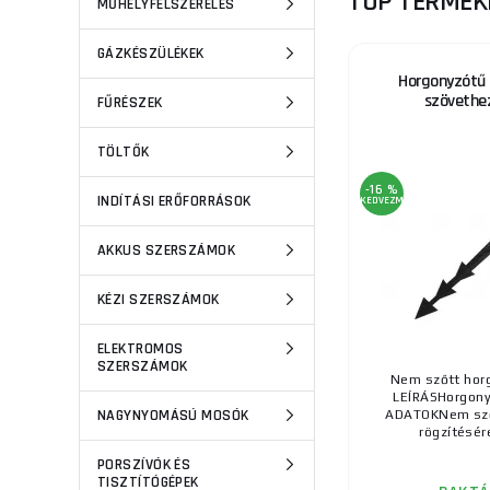
TOP TERMÉK
MŰHELYFELSZERELÉS
GÁZKÉSZÜLÉKEK
Horgonyzótű
szövethe
FŰRÉSZEK
TÖLTŐK
-16 %
INDÍTÁSI ERŐFORRÁSOK
KEDVEZMÉNY
AKKUS SZERSZÁMOK
KÉZI SZERSZÁMOK
ELEKTROMOS
SZERSZÁMOK
Nem szőtt hor
LEÍRÁSHorgon
NAGYNYOMÁSÚ MOSÓK
ADATOKNem sző
rögzítésére
PORSZÍVÓK ÉS
TISZTÍTÓGÉPEK