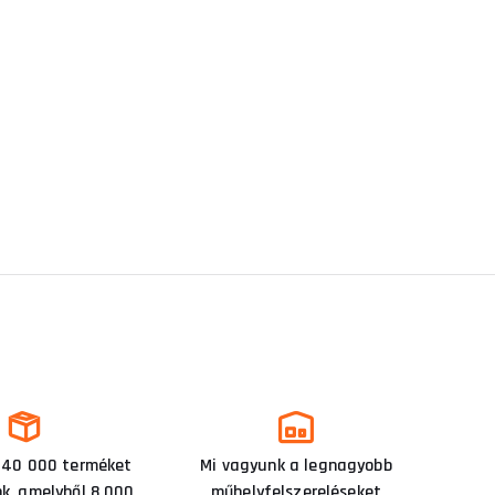
 40 000 terméket
Mi vagyunk a legnagyobb
nk, amelyből 8 000
műhelyfelszereléseket