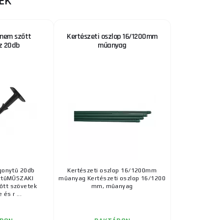
EK
 nem szőtt
Kertészeti oszlop 16/1200mm
z 20db
műanyag
gonytű 20db
Kertészeti oszlop 16/1200mm
ytűMŰSZAKI
műanyag Kertészeti oszlop 16/1200
tt szövetek
mm, műanyag
 és r ...