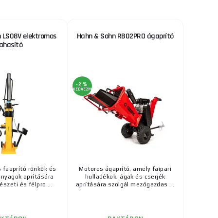
 LS08V elektromos
Hahn & Sohn RB02PRO ágaprító
ahasító
-2 %
KEDVEZMÉNY
 faaprító rönkök és
Motoros ágaprító, amely faipari
nyagok aprítására
hulladékok, ágak és cserjék
észeti és félpro ...
aprítására szolgál mezőgazdas ...