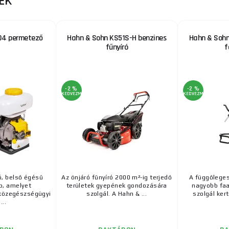
EK
04 permetező
Hahn & Sohn KS51S-H benzines
Hahn & Sohn
fűnyíró
f
-2 %
-2 %
KEDVEZMÉNY
KEDVEZMÉNY
, belső égésű
Az önjáró fűnyíró 2000 m²-ig terjedő
A függőleges
, amelyet
területek gyepének gondozására
nagyobb faa
közegészségügyi
szolgál. A Hahn & ...
szolgál kert
...