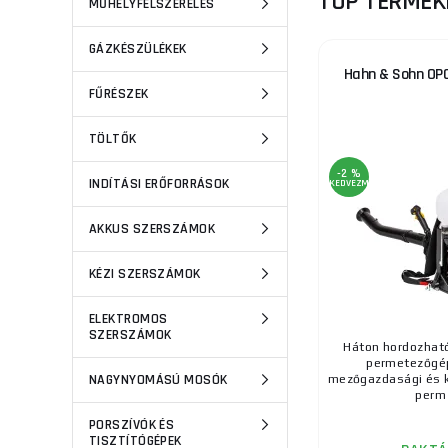
TOP TERMÉK
MŰHELYFELSZERELÉS
GÁZKÉSZÜLÉKEK
Hahn & Sohn OP
FŰRÉSZEK
TÖLTŐK
-2 %
INDÍTÁSI ERŐFORRÁSOK
KEDVEZMÉNY
AKKUS SZERSZÁMOK
KÉZI SZERSZÁMOK
ELEKTROMOS
SZERSZÁMOK
Háton hordozható
permetezőgép
NAGYNYOMÁSÚ MOSÓK
mezőgazdasági és 
perm 
PORSZÍVÓK ÉS
TISZTÍTÓGÉPEK