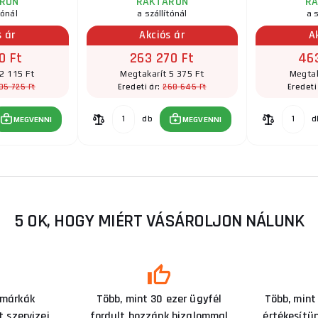
RON
RAKTÁRON
R
tónál
a szállítónál
a s
s ár
Akciós ár
A
0 Ft
263 270 Ft
46
2 115 Ft
Megtakarít 5 375 Ft
Megtak
05 725 Ft
268 645 Ft
Eredeti ár:
Eredeti
db
d
MEGVENNI
MEGVENNI
5 OK, HOGY MIÉRT VÁSÁROLJON NÁLUNK
 márkák
Több, mint 30 ezer ügyfél
Több, mint
 szervizei
fordult hozzánk bizalommal
értékesítü