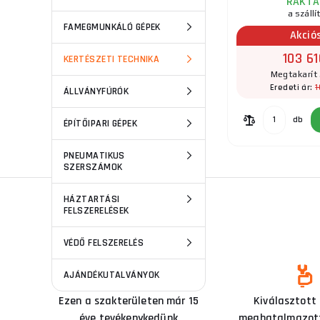
RAKTÁ
a szállí
FAMEGMUNKÁLÓ GÉPEK
Akció
103 61
KERTÉSZETI TECHNIKA
Megtakarít 
1
Eredeti ár:
ÁLLVÁNYFÚRÓK
db
ÉPÍTŐIPARI GÉPEK
PNEUMATIKUS
SZERSZÁMOK
HÁZTARTÁSI
FELSZERELÉSEK
VÉDŐ FELSZERELÉS
AJÁNDÉKUTALVÁNYOK
Ezen a szakterületen már 15
Kiválasztott
éve tevékenykedünk
meghatalmazott