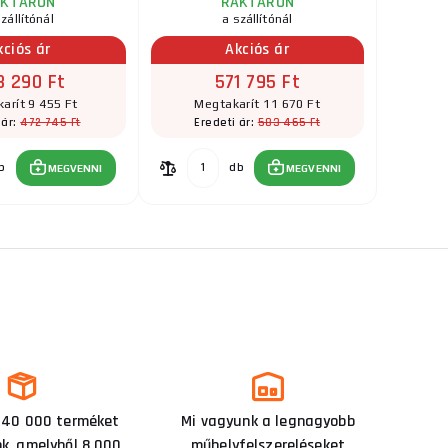
AKTÁRON
RAKTÁRON
zállítónál
a szállítónál
kciós ár
Akciós ár
3 290 Ft
571 795 Ft
arít 9 455 Ft
Megtakarít 11 670 Ft
472 745 Ft
583 465 Ft
 ár:
Eredeti ár:
b
db
MEGVENNI
MEGVENNI
 40 000 terméket
Mi vagyunk a legnagyobb
nk, amelyből 8 000
műhelyfelszereléseket