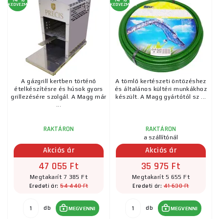
KEDVEZMÉNY
KEDVEZMÉNY
A gázgrill kertben történő
A tömlő kertészeti öntözéshez
ételkészítésre és húsok gyors
és általános kültéri munkákhoz
grillezésére szolgál. A Magg már
készült. A Magg gyártótól sz ...
...
RAKTÁRON
RAKTÁRON
a szállítónál
Akciós ár
Akciós ár
47 055 Ft
35 975 Ft
Megtakarít 7 385 Ft
Megtakarít 5 655 Ft
54 440 Ft
41 630 Ft
Eredeti ár:
Eredeti ár:
db
db
MEGVENNI
MEGVENNI