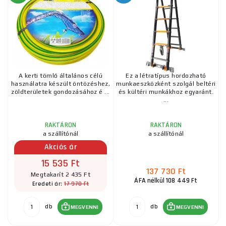
A kerti tömlő általános célú
Ez a létratípus hordozható
használatra készült öntözéshez,
munkaeszközként szolgál beltéri
zöldterületek gondozásához é ...
és kültéri munkákhoz egyaránt.
...
RAKTÁRON
RAKTÁRON
a szállítónál
a szállítónál
Akciós ár
15 535 Ft
137 730 Ft
Megtakarít 2 435 Ft
ÁFA nélkül 108 449 Ft
17 970 Ft
Eredeti ár:
db
db
MEGVENNI
MEGVENNI