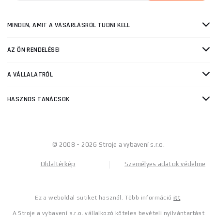
MINDEN, AMIT A VÁSÁRLÁSRÓL TUDNI KELL
AZ ÖN RENDELÉSEI
A VÁLLALATRÓL
HASZNOS TANÁCSOK
© 2008 - 2026 Stroje a vybavení s.r.o.
Oldaltérkép
Személyes adatok védelme
Ez a weboldal sütiket használ. Több információ
itt
.
A Stroje a vybavení s.r.o. vállalkozó köteles bevételi nyilvántartást