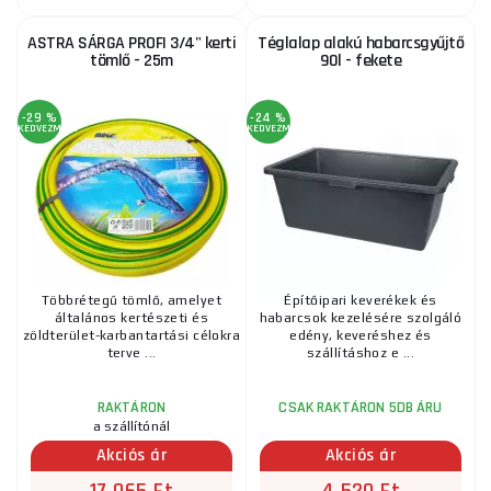
ASTRA SÁRGA PROFI 3/4" kerti
Téglalap alakú habarcsgyűjtő
tömlő - 25m
90l - fekete
-29 %
-24 %
KEDVEZMÉNY
KEDVEZMÉNY
Többrétegű tömlő, amelyet
Építőipari keverékek és
általános kertészeti és
habarcsok kezelésére szolgáló
zöldterület-karbantartási célokra
edény, keveréshez és
terve ...
szállításhoz e ...
RAKTÁRON
CSAK RAKTÁRON 5DB ÁRU
a szállítónál
Akciós ár
Akciós ár