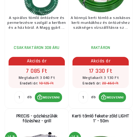
A spirálos tömlő öntözésre és
A könnyű kerti tömlő a szokásos
permetezésre szolgál a kertben
kerti munkákhoz és öntözéshez
és a ház körül. A Magg gyárt ...
szükséges vízszállításra sz ...
CSAK RAKTÁRON 3DB ÁRU
RAKTÁRON
Akciós ár
Akciós ár
7 085 Ft
17 330 Ft
Megtakarít 3 040 Ft
Megtakarít 3 130 Ft
10 125 Ft
20 460 Ft
Eredeti ár:
Eredeti ár:
db
db
MEGVENNI
MEGVENNI
PRECIS - gázkészülék
Kerti tömlő fekete-zöld LIGHT
főzéshez - grill
1" - 50m
-14 %
-14 %