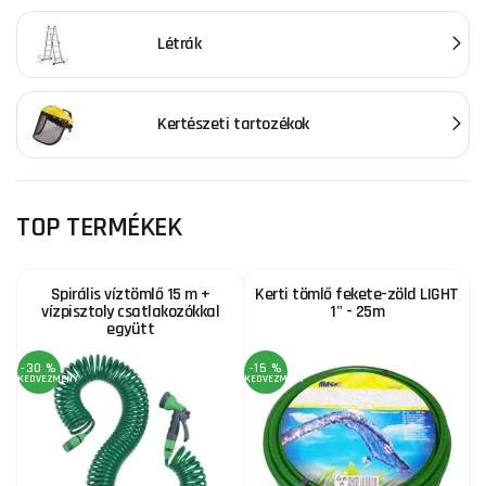
Létrák
Kertészeti tartozékok
TOP TERMÉKEK
Spirális víztömlő 15 m +
Kerti tömlő fekete-zöld LIGHT
vízpisztoly csatlakozókkal
1" - 25m
együtt
-30 %
-15 %
KEDVEZMÉNY
KEDVEZMÉNY