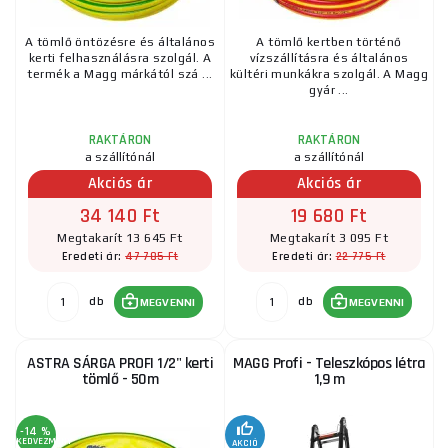
A tömlő öntözésre és általános
A tömlő kertben történő
kerti felhasználásra szolgál. A
vízszállításra és általános
termék a Magg márkától szá ...
kültéri munkákra szolgál. A Magg
gyár ...
RAKTÁRON
RAKTÁRON
a szállítónál
a szállítónál
Akciós ár
Akciós ár
34 140 Ft
19 680 Ft
Megtakarít 13 645 Ft
Megtakarít 3 095 Ft
47 785 Ft
22 775 Ft
Eredeti ár:
Eredeti ár:
db
db
MEGVENNI
MEGVENNI
ASTRA SÁRGA PROFI 1/2" kerti
MAGG Profi - Teleszkópos létra
tömlő - 50m
1,9 m
-14 %
KEDVEZMÉNY
AKCIÓ