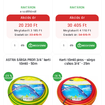
RAKTÁRON
RAKTÁRON
a szállítónál
Akciós ár
Akciós ár
20 230 Ft
30 405 Ft
Megtakarít 3 185 Ft
Megtakarít 4 110 Ft
23 415 Ft
34 515 Ft
Eredeti ár:
Eredeti ár:
db
db
MEGVENNI
MEGVENNI
ASTRA SÁRGA PROFI 3/4" kerti
Kerti tömlő piros - sárga
tömlő - 50m
csíkos 3/4" - 25m
-29 %
-14 %
KEDVEZMÉNY
KEDVEZMÉNY