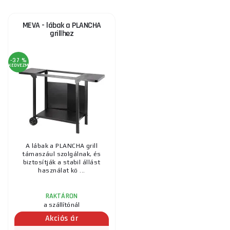
MEVA - lábak a PLANCHA
grillhez
-37 %
KEDVEZMÉNY
A lábak a PLANCHA grill
támaszául szolgálnak, és
biztosítják a stabil állást
használat kö ...
RAKTÁRON
a szállítónál
Akciós ár