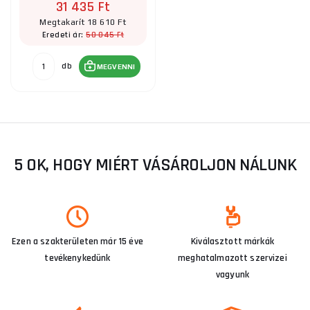
31 435 Ft
Megtakarít 18 610 Ft
50 045 Ft
Eredeti ár:
db
MEGVENNI
5 OK, HOGY MIÉRT VÁSÁROLJON NÁLUNK
Ezen a szakterületen már 15 éve
Kiválasztott márkák
tevékenykedünk
meghatalmazott szervizei
vagyunk