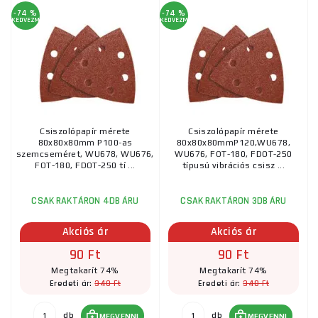
-74 %
-74 %
KEDVEZMÉNY
KEDVEZMÉNY
Csiszolópapír mérete
Csiszolópapír mérete
80x80x80mm P100-as
80x80x80mmP120,WU678,
szemcseméret, WU678, WU676,
WU676, FOT-180, FDOT-250
FOT-180, FDOT-250 tí ...
típusú vibrációs csisz ...
CSAK RAKTÁRON 4DB ÁRU
CSAK RAKTÁRON 3DB ÁRU
Akciós ár
Akciós ár
90 Ft
90 Ft
Megtakarít 74%
Megtakarít 74%
340 Ft
340 Ft
Eredeti ár:
Eredeti ár:
db
db
MEGVENNI
MEGVENNI