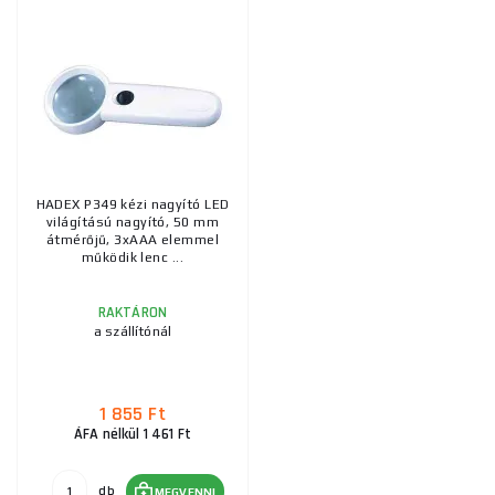
HADEX P349 kézi nagyító LED
világítású nagyító, 50 mm
átmérőjű, 3xAAA elemmel
működik lenc ...
RAKTÁRON
a szállítónál
1 855 Ft
ÁFA nélkül 1 461 Ft
db
MEGVENNI