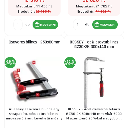
18 310 Ft
52 820 Ft
Megtakarít 11 450 Ft
Megtakarít 21 705 Ft
29 760 Ft
74 525 Ft
Eredeti ár:
Eredeti ár:
db
db
MEGVENNI
MEGVENNI
Csavaros bilincs - 250x80mm
BESSEY - acél csavarbilincs
GZ30-2K 300x140 mm
-29 %
-36 %
KEDVEZMÉNY
KEDVEZMÉNY
ABessey csavaros bilincs egy
BESSEY - Acél csavaros bilincs
strapabíró, robusztus bilincs,
GZ30-2K 300x140 mm Akár 6000
nagyszerű áron. Levehető műany
N szorítóerő 20%-kal nagyobb ...
...