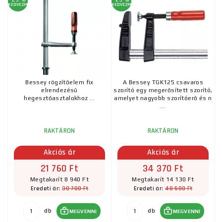
KEDVEZMÉNY
KEDVEZMÉNY
Bessey rögzítőelem fix
A Bessey TGK125 csavaros
elrendezésű
szorító egy megerősített szorító,
hegesztőasztalokhoz ...
amelyet nagyobb szorítóerő és n
...
RAKTÁRON
RAKTÁRON
Akciós ár
Akciós ár
21 760 Ft
34 370 Ft
Megtakarít 8 940 Ft
Megtakarít 14 130 Ft
30 700 Ft
48 500 Ft
Eredeti ár:
Eredeti ár:
db
db
MEGVENNI
MEGVENNI