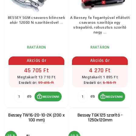
BESSEY SGM csavaros bilincsek
A Bassey fa fogantyúval ellátott
akár 12000 N szorítóerővel ...
csavaros szorítója egy
strapabíró, robusztus szorító
nagy ...
RAKTÁRON
RAKTÁRON
Akciós ár
Akciós ár
45 705 Ft
4 270 Ft
Megtakarít 13 710 Ft
Megtakarít 1 895 Ft
59 415 Ft
6 165 Ft
Eredeti ár:
Eredeti ár:
db
db
MEGVENNI
MEGVENNI
Bessey TW16-20-10-2K (200 x
Bessey TGK125 szorító -
100 mm)
1250x120mm
-29 %
-29 %