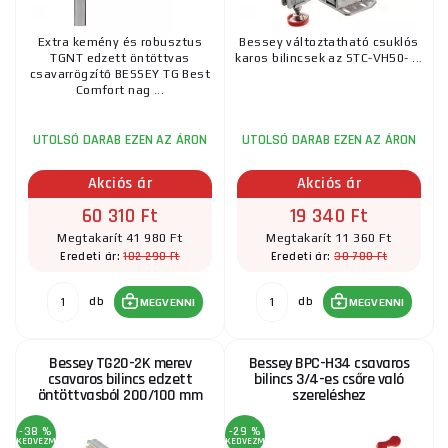
Extra kemény és robusztus
Bessey változtatható csuklós
TGNT edzett öntöttvas
karos bilincsek az STC-VH50- ...
csavarrögzítő BESSEY TG Best
Comfort nag ...
UTOLSÓ DARAB EZEN AZ ÁRON
UTOLSÓ DARAB EZEN AZ ÁRON
Akciós ár
Akciós ár
60 310 Ft
19 340 Ft
Megtakarít 41 980 Ft
Megtakarít 11 360 Ft
102 290 Ft
30 700 Ft
Eredeti ár:
Eredeti ár:
db
db
MEGVENNI
MEGVENNI
Bessey TG20-2K merev
Bessey BPC-H34 csavaros
csavaros bilincs edzett
bilincs 3/4-es csőre való
öntöttvasból 200/100 mm
szereléshez
-38 %
-29 %
KEDVEZMÉNY
KEDVEZMÉNY