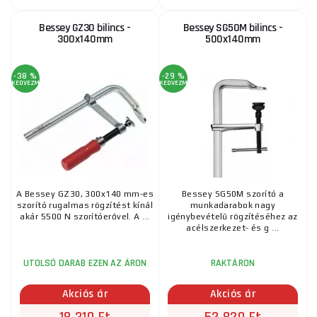
Bessey GZ30 bilincs -
Bessey SG50M bilincs -
300x140mm
500x140mm
-38 %
-29 %
KEDVEZMÉNY
KEDVEZMÉNY
A Bessey GZ30, 300x140 mm-es
Bessey SG50M szorító a
szorító rugalmas rögzítést kínál
munkadarabok nagy
akár 5500 N szorítóerővel. A ...
igénybevételű rögzítéséhez az
acélszerkezet- és g ...
UTOLSÓ DARAB EZEN AZ ÁRON
RAKTÁRON
Akciós ár
Akciós ár