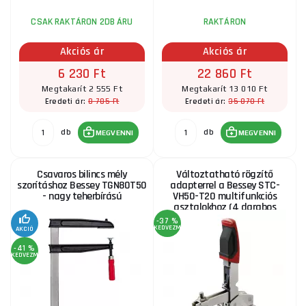
CSAK RAKTÁRON 2DB ÁRU
RAKTÁRON
Akciós ár
Akciós ár
6 230 Ft
22 860 Ft
Megtakarít 2 555 Ft
Megtakarít 13 010 Ft
8 785 Ft
35 870 Ft
Eredeti ár:
Eredeti ár:
db
db
MEGVENNI
MEGVENNI
Csavaros bilincs mély
Változtatható rögzítő
szorításhoz Bessey TGN80T50
adapterrel a Bessey STC-
- nagy teherbírású
VH50-T20 multifunkciós
asztalokhoz (4 darabos
készlet)
-37 %
KEDVEZMÉNY
AKCIÓ
-41 %
KEDVEZMÉNY