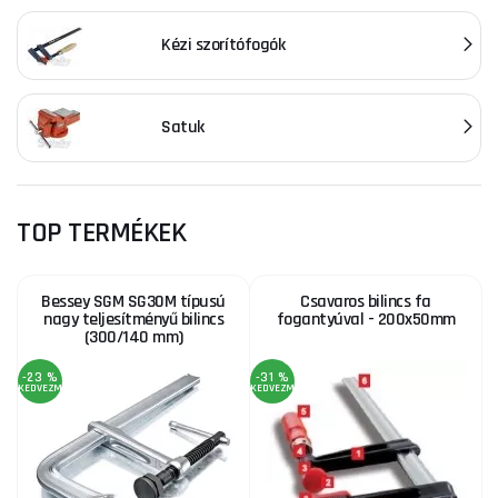
Kézi szorítófogók
Satuk
TOP TERMÉKEK
Bessey SGM SG30M típusú
Csavaros bilincs fa
nagy teljesítményű bilincs
fogantyúval - 200x50mm
(300/140 mm)
-23 %
-31 %
KEDVEZMÉNY
KEDVEZMÉNY