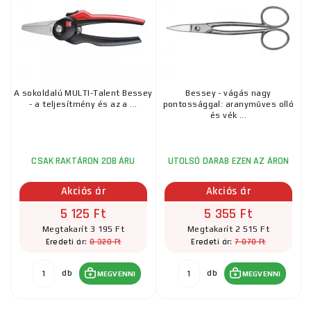
A sokoldalú MULTI-Talent Bessey
Bessey - vágás nagy
- a teljesítmény és az a ...
pontossággal: aranyműves olló
és vék ...
CSAK RAKTÁRON 2DB ÁRU
UTOLSÓ DARAB EZEN AZ ÁRON
Akciós ár
Akciós ár
5 125 Ft
5 355 Ft
Megtakarít 3 195 Ft
Megtakarít 2 515 Ft
8 320 Ft
7 870 Ft
Eredeti ár:
Eredeti ár:
db
db
MEGVENNI
MEGVENNI