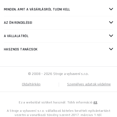
MINDEN, AMIT A VÁSÁRLÁSRÓL TUDNI KELL
AZ ÖN RENDELÉSEI
A VÁLLALATRÓL
HASZNOS TANÁCSOK
© 2008 - 2026 Stroje a vybavení s.r.o.
Oldaltérkép
Személyes adatok védelme
Ez a weboldal sütiket használ. Több információ
itt
.
A Stroje a vybavení s.r.o. vállalkozó köteles bevételi nyilvántartást
vezetni a vonatkozó törvény szerint 2017. március 1-től.