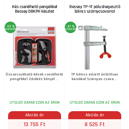
Kés cserélhető pengékkel
Bessey TP-1F pólushegesztő
Bessey DBKPH készlet
bilincs szárnycsavarral
-33 %
-41 %
KEDVEZMÉNY
KEDVEZMÉNY
Összecsukható kések cserélhető
TP bilincs edzett öntöttvas
pengékkel Zárókés kényel ...
karokkal Szárnyas csava ...
UTOLSÓ DARAB EZEN AZ ÁRON
UTOLSÓ DARAB EZEN AZ ÁRON
Akciós ár
Akciós ár
13 755 Ft
8 525 Ft