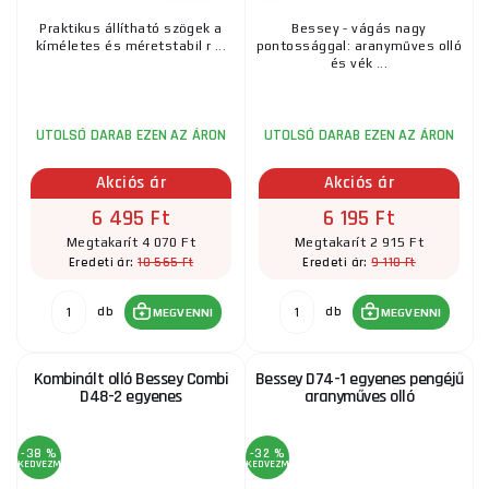
Praktikus állítható szögek a
Bessey - vágás nagy
kíméletes és méretstabil r ...
pontossággal: aranyműves olló
és vék ...
UTOLSÓ DARAB EZEN AZ ÁRON
UTOLSÓ DARAB EZEN AZ ÁRON
Akciós ár
Akciós ár
6 495 Ft
6 195 Ft
Megtakarít 4 070 Ft
Megtakarít 2 915 Ft
10 565 Ft
9 110 Ft
Eredeti ár:
Eredeti ár:
db
db
MEGVENNI
MEGVENNI
Kombinált olló Bessey Combi
Bessey D74-1 egyenes pengéjű
D48-2 egyenes
aranyműves olló
-38 %
-32 %
KEDVEZMÉNY
KEDVEZMÉNY