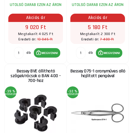
UTOLSÓ DARAB EZEN AZ ÁRON
UTOLSÓ DARAB EZEN AZ ÁRON
Akciós ár
Akciós ár
9 020 Ft
5 180 Ft
Megtakarít 4 025 Ft
Megtakarít 2 300 Ft
13 045 Ft
7 480 Ft
Eredeti ár:
Eredeti ár:
db
db
MEGVENNI
MEGVENNI
Bessey BVE állítható
Bessey D75-1 aranyműves olló
szögek/rácsok a BAN 400 -
hajlított pengével
700-hoz
-39 %
-32 %
KEDVEZMÉNY
KEDVEZMÉNY