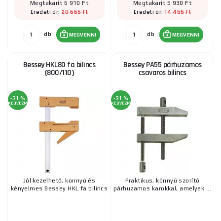
Megtakarít 6 910 Ft
Megtakarít 5 930 Ft
20 665 Ft
14 455 Ft
Eredeti ár:
Eredeti ár:
db
db
MEGVENNI
MEGVENNI
Bessey HKL80 fa bilincs
Bessey PA55 párhuzamos
(800/110)
csavaros bilincs
-31 %
-31 %
KEDVEZMÉNY
KEDVEZMÉNY
Jól kezelhető, könnyű és
Praktikus, könnyű szorító
kényelmes Bessey HKL fa bilincs
párhuzamos karokkal, amelyek ...
...