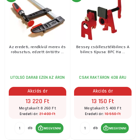
Az eredeti, rendkívül merev és
Bessey csőillesztékbilincs A
robusztus, edzett öntöttv ...
bilincs típusa: BPC Ha ...
UTOLSÓ DARAB EZEN AZ ÁRON
CSAK RAKTÁRON 4DB ÁRU
Akciós ár
Akciós ár
13 220 Ft
13 150 Ft
Megtakarít 8 260 Ft
Megtakarít 5 400 Ft
21 480 Ft
18 550 Ft
Eredeti ár:
Eredeti ár:
db
db
MEGVENNI
MEGVENNI