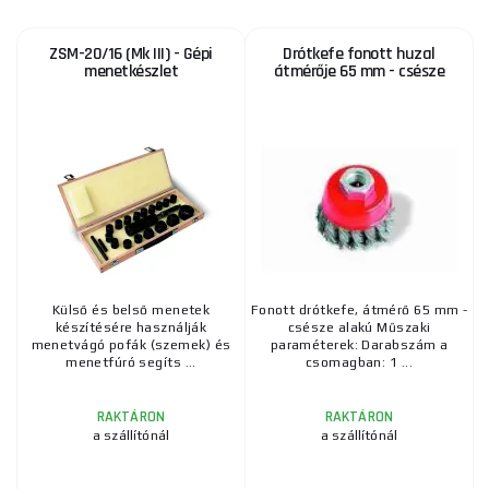
ZSM-20/16 (Mk III) - Gépi
Drótkefe fonott huzal
menetkészlet
átmérője 65 mm - csésze
Külső és belső menetek
Fonott drótkefe, átmérő 65 mm -
készítésére használják
csésze alakú Műszaki
menetvágó pofák (szemek) és
paraméterek: Darabszám a
menetfúró segíts ...
csomagban: 1 ...
RAKTÁRON
RAKTÁRON
a szállítónál
a szállítónál