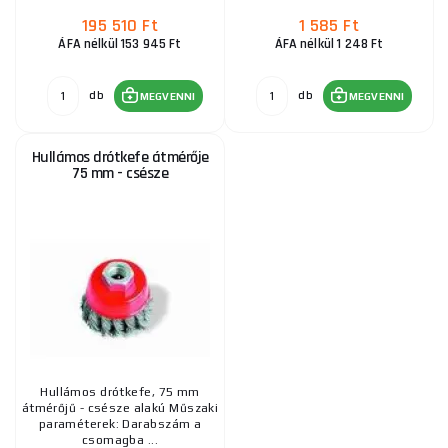
195 510 Ft
1 585 Ft
ÁFA nélkül 153 945 Ft
ÁFA nélkül 1 248 Ft
db
db
MEGVENNI
MEGVENNI
Hullámos drótkefe átmérője
75 mm - csésze
Hullámos drótkefe, 75 mm
átmérőjű - csésze alakú Műszaki
paraméterek: Darabszám a
csomagba ...