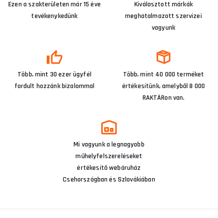
Ezen a szakterületen már 15 éve
Kiválasztott márkák
tevékenykedünk
meghatalmazott szervizei
vagyunk
Több, mint 30 ezer ügyfél
Több, mint 40 000 terméket
fordult hozzánk bizalommal
értékesítünk, amelyből 8 000
RAKTÁRon van.
Mi vagyunk a legnagyobb
műhelyfelszereléseket
értékesítő webáruház
Csehországban és Szlovákiában