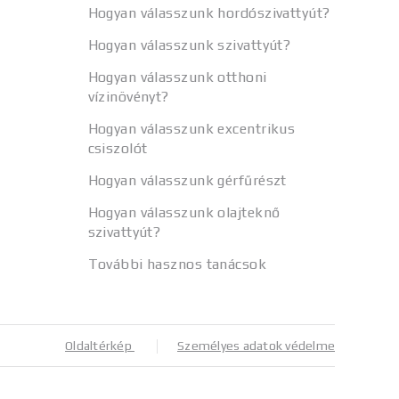
Hogyan válasszunk hordószivattyút?
Hogyan válasszunk szivattyút?
Hogyan válasszunk otthoni
vízinövényt?
Hogyan válasszunk excentrikus
csiszolót
Hogyan válasszunk gérfűrészt
Hogyan válasszunk olajteknő
szivattyút?
További hasznos tanácsok
Oldaltérkép
Személyes adatok védelme