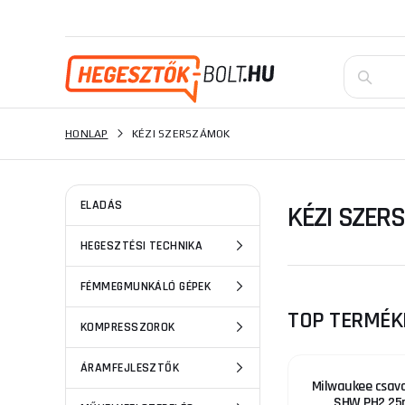
HONLAP
KÉZI SZERSZÁMOK
ELADÁS
KÉZI SZER
HEGESZTÉSI TECHNIKA
FÉMMEGMUNKÁLÓ GÉPEK
TOP TERMÉK
KOMPRESSZOROK
ÁRAMFEJLESZTŐK
Milwaukee csav
SHW PH2 25