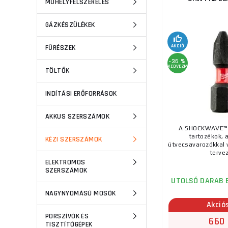
MŰHELYFELSZERELÉS
GÁZKÉSZÜLÉKEK
AKCIÓ
FŰRÉSZEK
-36 %
KEDVEZMÉNY
TÖLTŐK
INDÍTÁSI ERŐFORRÁSOK
AKKUS SZERSZÁMOK
A SHOCKWAVE™ 
tartozékok, 
KÉZI SZERSZÁMOK
ütvecsavarozókkal 
tervez
ELEKTROMOS
SZERSZÁMOK
UTOLSÓ DARAB 
NAGYNYOMÁSÚ MOSÓK
Akció
PORSZÍVÓK ÉS
660 
TISZTÍTÓGÉPEK