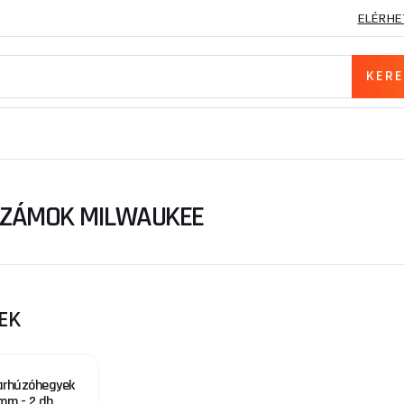
ELÉRHE
SZÁMOK MILWAUKEE
EK
arhúzóhegyek
mm - 2 db