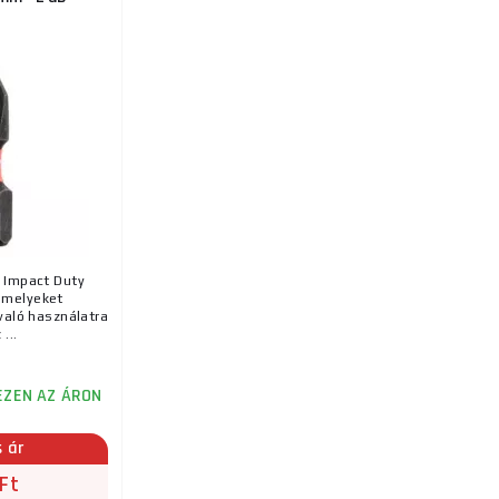
Impact Duty
amelyeket
való használatra
 ...
EZEN AZ ÁRON
s ár
Ft