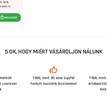
ít 36%
1 035 Ft
MEGVENNI
5 OK, HOGY MIÉRT VÁSÁROLJON NÁLUNK
 márkák
Több, mint 30 ezer ügyfél
Több, mint
 szervizei
fordult hozzánk bizalommal
értékesítü
k
RAK