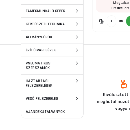
Megtakar
Eredeti ár:
FAMEGMUNKÁLÓ GÉPEK
db
KERTÉSZETI TECHNIKA
ÁLLVÁNYFÚRÓK
ÉPÍTŐIPARI GÉPEK
PNEUMATIKUS
SZERSZÁMOK
HÁZTARTÁSI
FELSZERELÉSEK
Ezen a szakterületen már 15
Kiválasztott
VÉDŐ FELSZERELÉS
éve tevékenykedünk
meghatalmazott
vagyun
AJÁNDÉKUTALVÁNYOK