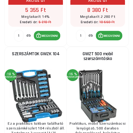
Akciós ár
Akciós ár
5 355 Ft
8 380 Ft
Megtakarít 14%
Megtakarít 2 280 Ft
6 210 Ft
10 660 Ft
Eredeti ár:
Eredeti ár:
db
db
MEGVENNI
MEGVENNI
SZERSZÁMTOK GWZK 104
GWZT 500 mobil
szerszámtáska
-18 %
-16 %
KEDVEZMÉNY
KEDVEZMÉNY
Ez a praktikus tokban található
Praktikus, mobil szerszámkocsi
szerszámkészlet 104 részből áll.
lenyűgöző, 500 darabos