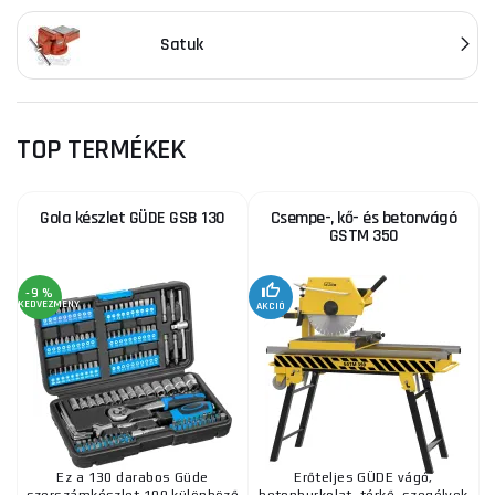
Satuk
TOP TERMÉKEK
Gola készlet GÜDE GSB 130
Csempe-, kő- és betonvágó
GSTM 350
-9 %
KEDVEZMÉNY
AKCIÓ
Ez a 130 darabos Güde
Erőteljes GÜDE vágó,