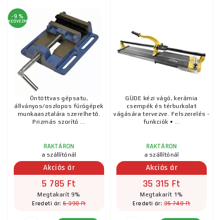
-9 %
KEDVEZMÉNY
Öntöttvas gépsatu,
GÜDE kézi vágó, kerámia
állványos/oszlopos fúrógépek
csempék és térburkolat
munkaasztalára szerelhető.
vágására tervezve. Felszerelés -
Prizmás szorító ...
funkciók • ...
RAKTÁRON
RAKTÁRON
a szállítónál
a szállítónál
Akciós ár
Akciós ár
5 785 Ft
35 315 Ft
Megtakarít 9%
Megtakarít 1%
6 390 Ft
35 740 Ft
Eredeti ár:
Eredeti ár: