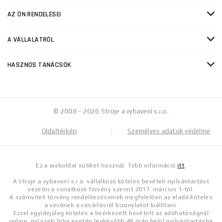
AZ ÖN RENDELÉSEI
A VÁLLALATRÓL
HASZNOS TANÁCSOK
© 2008 - 2026 Stroje a vybavení s.r.o.
Oldaltérkép
Személyes adatok védelme
Ez a weboldal sütiket használ. Több információ
itt
.
A Stroje a vybavení s.r.o. vállalkozó köteles bevételi nyilvántartást
vezetni a vonatkozó törvény szerint 2017. március 1-től.
A számviteli törvény rendelkezéseinek megfelelően az eladó köteles
a vevőnek a vásárlásról bizonylatot kiállítani.
Ezzel egyidejűleg köteles a beérkezett bevételt az adóhatóságnál
online, műszaki hiba esetén legkésőbb 48 órán belül nyilvántartásba