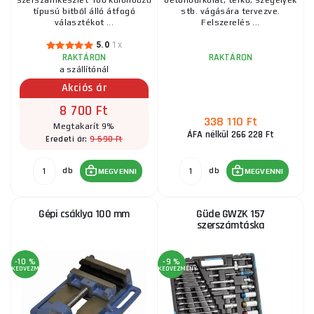
szerszámkészlet 100 különböző
betonburkolat, térkő, szegélyek
típusú bitből álló átfogó
stb. vágására tervezve.
választékot ...
Felszerelés ...
5.0
1x
RAKTÁRON
RAKTÁRON
a szállítónál
Akciós ár
8 700 Ft
338 110 Ft
Megtakarít 9%
ÁFA nélkül 266 228 Ft
9 590 Ft
Eredeti ár:
db
db
MEGVENNI
MEGVENNI
Gépi csáklya 100 mm
Güde GWZK 157
szerszámtáska
-10 %
-9 %
KEDVEZMÉNY
KEDVEZMÉNY