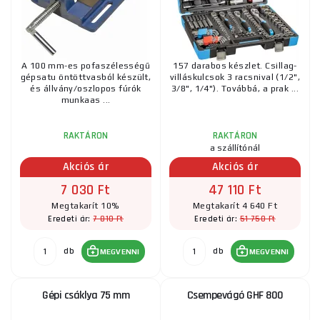
A 100 mm-es pofaszélességű
157 darabos készlet. Csillag-
gépsatu öntöttvasból készült,
villáskulcsok 3 racsnival (1/2",
és állvány/oszlopos fúrók
3/8", 1/4"). Továbbá, a prak ...
munkaas ...
RAKTÁRON
RAKTÁRON
a szállítónál
Akciós ár
Akciós ár
7 030 Ft
47 110 Ft
Megtakarít 10%
Megtakarít 4 640 Ft
7 810 Ft
51 750 Ft
Eredeti ár:
Eredeti ár:
db
db
MEGVENNI
MEGVENNI
Gépi csáklya 75 mm
Csempevágó GHF 800