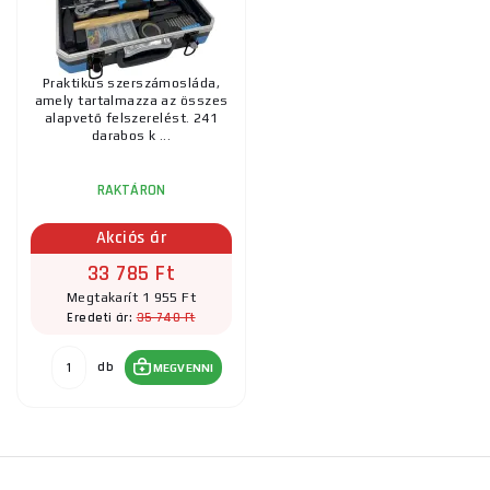
Praktikus szerszámosláda,
amely tartalmazza az összes
alapvető felszerelést. 241
darabos k ...
RAKTÁRON
Akciós ár
33 785 Ft
Megtakarít 1 955 Ft
35 740 Ft
Eredeti ár:
db
MEGVENNI