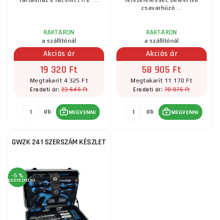
Tartalmaz 2 racsnit (1/2" ...
felszereléssel, beleértve
csavarhúzó ...
RAKTÁRON
RAKTÁRON
a szállítónál
a szállítónál
Akciós ár
Akciós ár
19 320 Ft
58 905 Ft
Megtakarít 4 325 Ft
Megtakarít 11 170 Ft
23 645 Ft
70 075 Ft
Eredeti ár:
Eredeti ár:
db
db
MEGVENNI
MEGVENNI
GWZK 241 SZERSZÁM KÉSZLET
-5 %
KEDVEZMÉNY