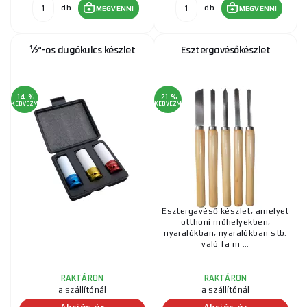
db
db
MEGVENNI
MEGVENNI
½“-os dugókulcs készlet
Esztergavésőkészlet
-14 %
-21 %
KEDVEZMÉNY
KEDVEZMÉNY
Esztergavéső készlet, amelyet
otthoni műhelyekben,
nyaralókban, nyaralókban stb.
való fa m ...
RAKTÁRON
RAKTÁRON
a szállítónál
a szállítónál