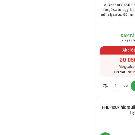
A Genborx 460-
forgósatu egy kic
műhelysatu. 60 mm 
RAKTÁ
a szállí
Akció
20 05
Megtakar
Eredeti ár:
db
HHD-120F hidraul
fej