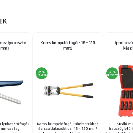
EK
mez lyukasztó
Karos krimpelő fogó - 16 - 120
Ipari kov
6 mm)
mm2
kész
-2 %
-2 %
KEDVEZMÉNY
KEDVEZMÉNY
 lyukasztófogók
Karos krimpelőfogó kábelsarukhoz
Kiváló m
2 mm vastag
és csatlakozókhoz, 16 - 120 mm²
hatszögletű 