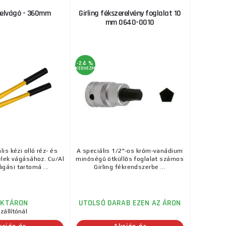
belvágó - 360mm
Girling fékszerelvény foglalat 10
mm 0640-0010
-24 %
KEDVEZMÉNY
is kézi olló réz- és
A speciális 1/2"-os króm-vanádium
lek vágásához. Cu/Al
minőségű ötküllős foglalat számos
ágási tartomá ...
Girling fékrendszerbe ...
AKTÁRON
UTOLSÓ DARAB EZEN AZ ÁRON
zállítónál