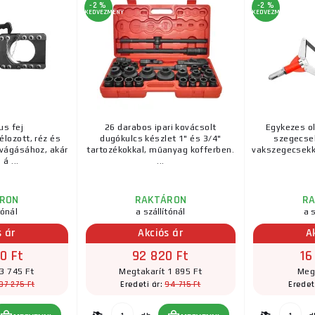
-2 %
-2 %
KEDVEZMÉNY
KEDVEZMÉNY
us fej
26 darabos ipari kovácsolt
Egykezes o
lozott, réz és
dugókulcs készlet 1" és 3/4"
szegecse
vágásához, akár
tartozékokkal, műanyag kofferben.
vakszegecsekk
á ...
...
RON
RAKTÁRON
R
tónál
a szállítónál
a s
s ár
Akciós ár
A
0 Ft
92 820 Ft
16
3 745 Ft
Megtakarít 1 895 Ft
Meg
87 275 Ft
94 715 Ft
Eredeti ár:
Eredet