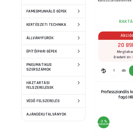
karosszériaelemek l
FAMEGMUNKÁLÓ GÉPEK
RAKTÁ
KERTÉSZETI TECHNIKA
Akció
ÁLLVÁNYFÚRÓK
20 89
ÉPÍTŐIPARI GÉPEK
Megtakar
Eredeti ár:
PNEUMATIKUS
SZERSZÁMOK
db
HÁZTARTÁSI
FELSZERELÉSEK
Professzionális k
fogó H
VÉDŐ FELSZERELÉS
AJÁNDÉKUTALVÁNYOK
-2 %
KEDVEZMÉNY