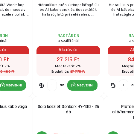
0302 Workshop
Hidraulikus prés-/krimpelőfogó Cu
Hidraulikus p
si, de masszív
és Al kábelsaruk és összekötők
és Al kábels
széles pofák ...
hatszögletű préseléséhez, ...
hatszögletű
RON
RAKTÁRON
R
tónál
a szállítónál
a s
s ár
Akciós ár
A
0 Ft
27 215 Ft
84
ít 2%
Megtakarít 2%
Megtak
20 460 Ft
27 770 Ft
Eredeti ár:
Eredet
db
d
MEGVENNI
MEGVENNI
ikus kábelvágó
Gola készlet Genborx HY-100 - 26
Profes
db
olló/harmo