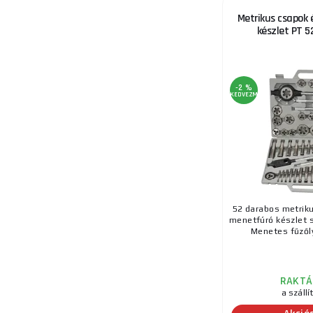
Metrikus csapok 
készlet PT 5
-2 %
KEDVEZMÉNY
52 darabos metrik
menetfúró készlet 
Menetes fűzőly
RAKTÁ
a szállí