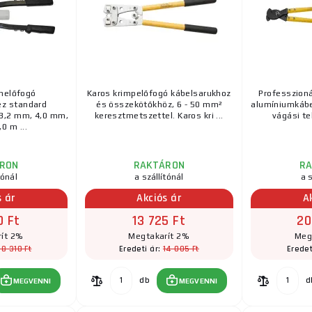
melőfogó
Karos krimpelőfogó kábelsarukhoz
Professzionál
z standard
és összekötőkhöz, 6 - 50 mm²
alumíniumkábe
3,2 mm, 4,0 mm,
keresztmetszettel. Karos kri ...
vágási tel
0 m ...
RON
RAKTÁRON
R
tónál
a szállítónál
a s
s ár
Akciós ár
A
0 Ft
13 725 Ft
20
ít 2%
Megtakarít 2%
Meg
18 310 Ft
14 005 Ft
Eredeti ár:
Eredet
db
d
MEGVENNI
MEGVENNI