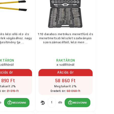
is kézi olló réz- és
110 darabos metrikus menetfúró és
lek vágásához. nagy
menetmetsző készlet szabványos
jesítmény (ja ...
szerszámacélból, kézi men ...
AKTÁRON
RAKTÁRON
zállítónál
a szállítónál
kciós ár
Akciós ár
 890 Ft
58 860 Ft
takarít 2%
Megtakarít 2%
21 315 Ft
60 060 Ft
i ár:
Eredeti ár:
b
db
MEGVENNI
MEGVENNI