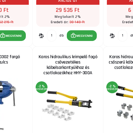
s ár
Akciós ár
A
0 Ft
29 535 Ft
6
ít 2%
Megtakarít 2%
Meg
62 215 Ft
30 140 Ft
Eredeti ár:
Eredet
db
d
MEGVENNI
MEGVENNI
0302 forgó
Karos hidraulikus krimpelő fogó
Karos hidrau
ulcs
csővezetékes
csőszerű káb
kábelsarkantyúkhoz és
csatlako
csatlakozókhoz HHY-300A
-2 %
-2 %
KEDVEZMÉNY
KEDVEZMÉNY