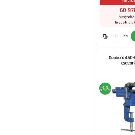
Akció
60 97
Megtakar
Eredeti ár:
db
Genborx 460-
csavark
-2 %
KEDVEZMÉNY