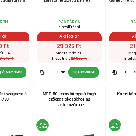
yukasztására ...
keresztmetszettel. Karos ...
készlet (16 db
RON
RAKTÁRON
R
a szállítónál
s ár
Akciós ár
A
0 Ft
29 325 Ft
21
ít 2%
Megtakarít 2%
Meg
21 315 Ft
29 925 Ft
Eredeti ár:
Eredet
db
d
MEGVENNI
MEGVENNI
ézi szegecselő
MCT-50 karos krimpelő fogó
Karos ká
R-730
csőcsatlakozókhoz és
csatlakozókhoz
-2 %
-2 %
KEDVEZMÉNY
KEDVEZMÉNY