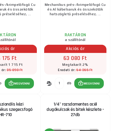
rés-/krimpelőfogó Cu
Mechanikus prés-/krimpelőfogó Cu
aruk és összekötők
és Al kábelsaruk és összekötők
 préseléséhez, ...
hatszögletű préseléséhez, ...
AKTÁRON
RAKTÁRON
zállítónál
a szállítónál
kciós ár
Akciós ár
 175 Ft
63 080 Ft
arít 1 715 Ft
Megtakarít 2%
85 890 Ft
64 365 Ft
i ár:
Eredeti ár:
b
db
MEGVENNI
MEGVENNI
szionális kézi
1/4" rozsdamentes acél
nikus szegecsfogó
dugókulcsok és bitek készlete -
HR-710
27db