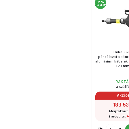
-2 %
KEDVEZMÉNY
Hidraulik
páncélozott/páncé
alumínium kábelek 
120 mm 
RAKTÁ
a szállí
Akció
183 53
Megtakarít 
1
Eredeti ár: