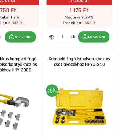
kciós ár
Akciós ár
 750 Ft
1 175 Ft
takarít 2%
Megtakarít 24%
6 885 Ft
1 550 Ft
i ár:
Eredeti ár:
b
db
MEGVENNI
MEGVENNI
likus krimpelő fogó
Krimpelő fogó kábelsarukhoz és
elsarkantyúkhoz és
csatlakozókhoz HHYJ-240
zókhoz HHY-300C
-2 %
KEDVEZMÉNY