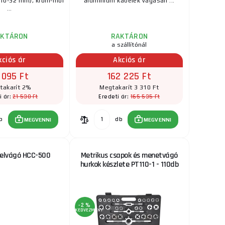
 10-32 mm), króm-mol
alumínium kábelek vágásáh ...
...
AKTÁRON
RAKTÁRON
a szállítónál
kciós ár
Akciós ár
 095 Ft
162 225 Ft
takarít 2%
Megtakarít 3 310 Ft
21 530 Ft
165 535 Ft
i ár:
Eredeti ár:
b
db
MEGVENNI
MEGVENNI
belvágó HCC-500
Metrikus csapok és menetvágó
hurkok készlete PT110-1 - 110db
-2 %
KEDVEZMÉNY