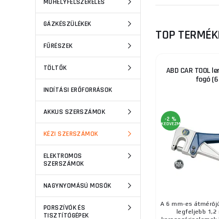
MŰHELYFELSZERELÉS
GÁZKÉSZÜLÉKEK
TOP TERMÉK
FŰRÉSZEK
TÖLTŐK
ABD CAR TOOL le
fogó (
INDÍTÁSI ERŐFORRÁSOK
AKKUS SZERSZÁMOK
-2 %
KEDVEZMÉNY
KÉZI SZERSZÁMOK
ELEKTROMOS
SZERSZÁMOK
NAGYNYOMÁSÚ MOSÓK
A 6 mm-es átmérőjű
PORSZÍVÓK ÉS
legfeljebb 1,
TISZTÍTÓGÉPEK