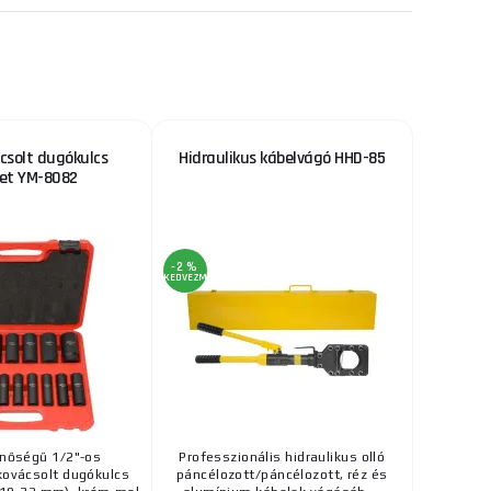
ácsolt dugókulcs
Hidraulikus kábelvágó HHD-85
let YM-8082
-2 %
KEDVEZMÉNY
inőségű 1/2"-os
Professzionális hidraulikus olló
kovácsolt dugókulcs
páncélozott/páncélozott, réz és