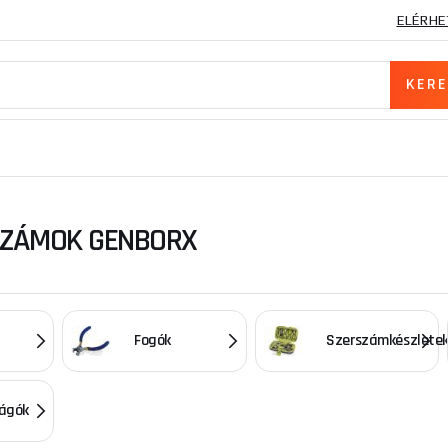
ELÉRHE
SZÁMOK GENBORX
Fogók
Szerszámkészlete
ágók