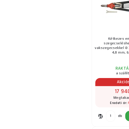
Kétkezes e
szegecseléshe
vakszegecsekkel Ø 
4,8 mm, 6,
RAKTÁ
a szállí
Akció
17 94
Megtakar
Eredeti ár:
db