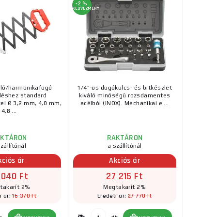
-2 %
KEDVEZMÉNY
lló/harmonikafogó
1/4"-os dugókulcs- és bitkészlet
léshez standard
kiváló minőségű rozsdamentes
el Ø 3,2 mm, 4,0 mm,
acélból (INOX). Mechanikai e ...
4,8 ...
AKTÁRON
RAKTÁRON
zállítónál
a szállítónál
kciós ár
Akciós ár
 040 Ft
27 215 Ft
takarít 2%
Megtakarít 2%
16 370 Ft
27 770 Ft
i ár:
Eredeti ár: