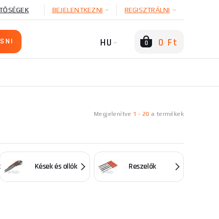
TŐSÉGEK
BEJELENTKEZNI
REGISZTRÁLNI
HU
0 Ft
0
Megjelenítve
1
-
20
a
termékek
k
Kések és ollók
Reszelők