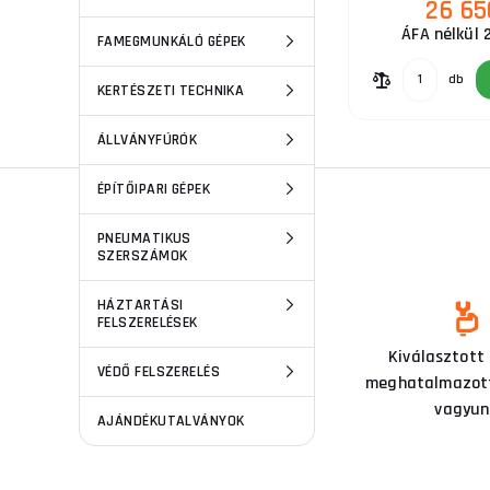
26 65
ÁFA nélkül 
FAMEGMUNKÁLÓ GÉPEK
db
KERTÉSZETI TECHNIKA
ÁLLVÁNYFÚRÓK
ÉPÍTŐIPARI GÉPEK
PNEUMATIKUS
SZERSZÁMOK
HÁZTARTÁSI
FELSZERELÉSEK
Ezen a szakterületen már 15
Kiválasztott
VÉDŐ FELSZERELÉS
éve tevékenykedünk
meghatalmazott
vagyun
AJÁNDÉKUTALVÁNYOK