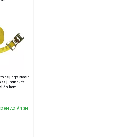
tószíj egy kiváló
szíj, mindkét
l és kam ...
EZEN AZ ÁRON