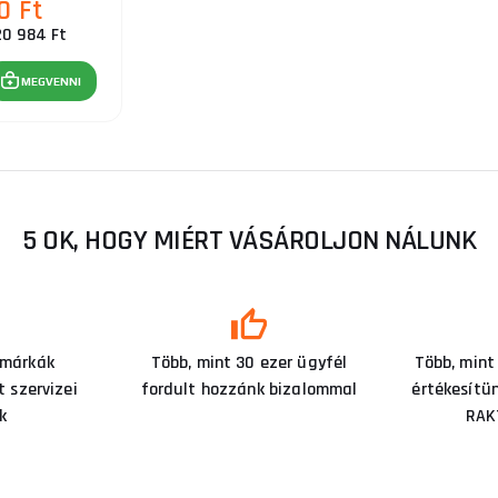
0 Ft
20 984 Ft
MEGVENNI
5 OK, HOGY MIÉRT VÁSÁROLJON NÁLUNK
 márkák
Több, mint 30 ezer ügyfél
Több, mint
 szervizei
fordult hozzánk bizalommal
értékesítü
k
RAK