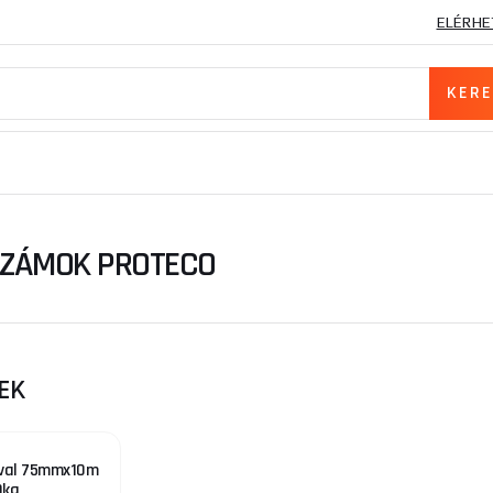
ELÉRHE
SZÁMOK PROTECO
EK
nival 75mmx10m
0kg