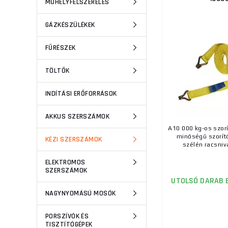
MŰHELYFELSZERELÉS
GÁZKÉSZÜLÉKEK
FŰRÉSZEK
TÖLTŐK
INDÍTÁSI ERŐFORRÁSOK
AKKUS SZERSZÁMOK
A10 000 kg-os szorí
minőségű szorító
KÉZI SZERSZÁMOK
szélén racsniva
ELEKTROMOS
SZERSZÁMOK
UTOLSÓ DARAB 
NAGYNYOMÁSÚ MOSÓK
PORSZÍVÓK ÉS
TISZTÍTÓGÉPEK