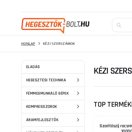
HONLAP
KÉZI SZERSZÁMOK
ELADÁS
KÉZI SZER
HEGESZTÉSI TECHNIKA
FÉMMEGMUNKÁLÓ GÉPEK
TOP TERMÉK
KOMPRESSZOROK
ÁRAMFEJLESZTŐK
Szorítószíj racs
1000