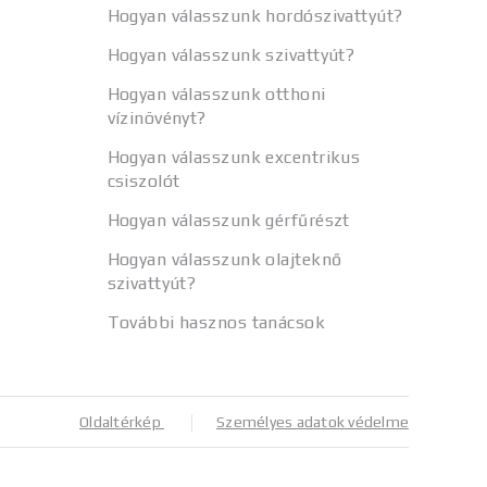
Hogyan válasszunk hordószivattyút?
Hogyan válasszunk szivattyút?
Hogyan válasszunk otthoni
vízinövényt?
Hogyan válasszunk excentrikus
csiszolót
Hogyan válasszunk gérfűrészt
Hogyan válasszunk olajteknő
szivattyút?
További hasznos tanácsok
Oldaltérkép
Személyes adatok védelme