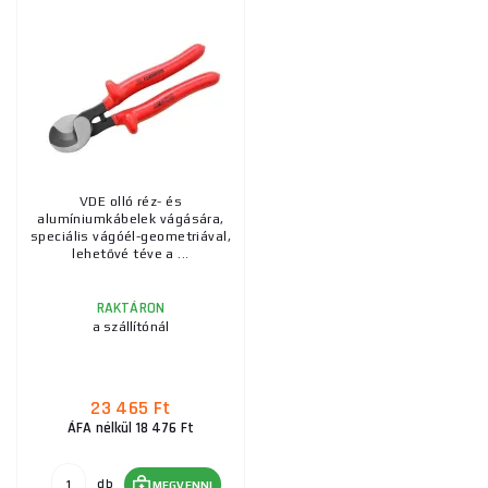
VDE olló réz- és
alumíniumkábelek vágására,
speciális vágóél-geometriával,
lehetővé téve a ...
RAKTÁRON
a szállítónál
23 465 Ft
ÁFA nélkül 18 476 Ft
db
MEGVENNI