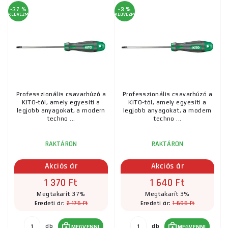
-37 %
-3 %
KEDVEZMÉNY
KEDVEZMÉNY
Professzionális csavarhúzó a
Professzionális csavarhúzó a
KITO-tól, amely egyesíti a
KITO-tól, amely egyesíti a
legjobb anyagokat, a modern
legjobb anyagokat, a modern
techno ...
techno ...
RAKTÁRON
RAKTÁRON
Akciós ár
Akciós ár
1 370 Ft
1 640 Ft
Megtakarít 37%
Megtakarít 3%
2 175 Ft
1 695 Ft
Eredeti ár:
Eredeti ár:
db
db
MEGVENNI
MEGVENNI