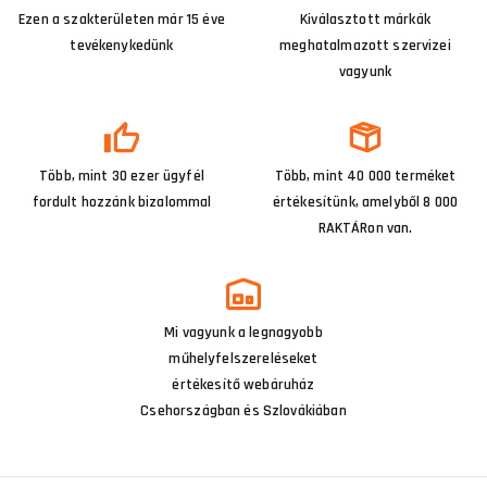
Ezen a szakterületen már 15 éve
Kiválasztott márkák
tevékenykedünk
meghatalmazott szervizei
vagyunk
Több, mint 30 ezer ügyfél
Több, mint 40 000 terméket
fordult hozzánk bizalommal
értékesítünk, amelyből 8 000
RAKTÁRon van.
Mi vagyunk a legnagyobb
műhelyfelszereléseket
értékesítő webáruház
Csehországban és Szlovákiában