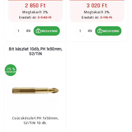
2 850 Ft
3 020 Ft
Megtakarít 3%
Megtakarít 3%
2 940 Ft
3 115 Ft
Eredeti ár:
Eredeti ár:
db
db
MEGVENNI
MEGVENNI
Bit készlet 10db, PH 1x50mm,
S2/TiN
-75 %
KEDVEZMÉNY
Csúcskészlet PH 1x50mm,
S2/TiN 10 db.