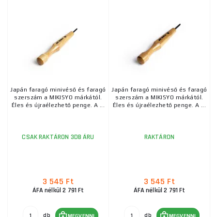
Japán faragó minivéső és faragó
Japán faragó minivéső és faragó
szerszám a MIKISYO márkától.
szerszám a MIKISYO márkától.
Éles és újraélezhető penge. A ...
Éles és újraélezhető penge. A ...
CSAK RAKTÁRON 3DB ÁRU
RAKTÁRON
3 545 Ft
3 545 Ft
ÁFA nélkül 2 791 Ft
ÁFA nélkül 2 791 Ft
db
db
MEGVENNI
MEGVENNI