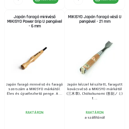
Japán faragó minivéső
MIKISYO Japán faragó véső U
MIKISYO Power Grip U pengével
pengével - 21 mm
- 6 mm
Japán faragó minivéső és faragó
Japán kézzel készített, faragott
szerszám a MIKISYO márkától.
kovácsvéső a MIKISYO márkától
Éles és újraélezhető penge. A ...
(三木章), Chōkokunomi (形刻ノミ)
t ...
RAKTÁRON
RAKTÁRON
a szállítónál