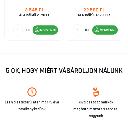
3 545 Ft
22 580 Ft
ÁFA nélkül 2 791 Ft
ÁFA nélkül 17 780 Ft
db
db
MEGVENNI
MEGVENNI
5 OK, HOGY MIÉRT VÁSÁROLJON NÁLUNK
Ezen a szakterületen már 15 éve
Kiválasztott márkák
tevékenykedünk
meghatalmazott szervizei
vagyunk