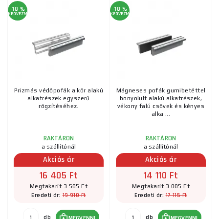
-18 %
-18 %
KEDVEZMÉNY
KEDVEZMÉNY
Prizmás védőpofák a kör alakú
Mágneses pofák gumibetéttel
alkatrészek egyszerű
bonyolult alakú alkatrészek,
rögzítéséhez.
vékony falú csövek és kényes
alka ...
RAKTÁRON
RAKTÁRON
a szállítónál
a szállítónál
Akciós ár
Akciós ár
16 405 Ft
14 110 Ft
Megtakarít 3 505 Ft
Megtakarít 3 005 Ft
19 910 Ft
17 115 Ft
Eredeti ár:
Eredeti ár:
db
db
MEGVENNI
MEGVENNI