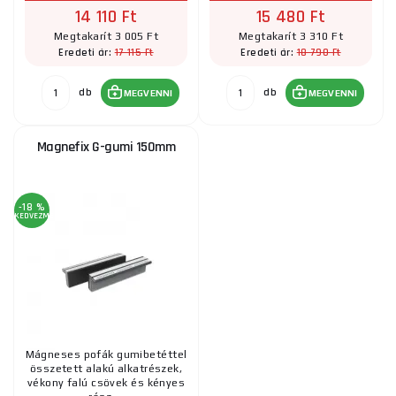
14 110 Ft
15 480 Ft
Megtakarít 3 005 Ft
Megtakarít 3 310 Ft
17 115 Ft
18 790 Ft
Eredeti ár:
Eredeti ár:
db
db
MEGVENNI
MEGVENNI
Magnefix G-gumi 150mm
-18 %
KEDVEZMÉNY
Mágneses pofák gumibetéttel
összetett alakú alkatrészek,
vékony falú csövek és kényes