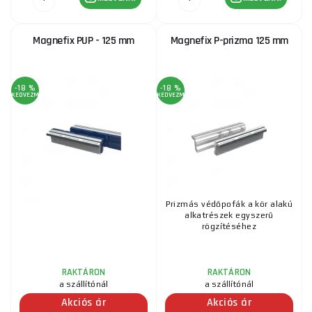
Magnefix PUP - 125 mm
Magnefix P-prizma 125 mm
-18 %
-18 %
KEDVEZMÉNY
KEDVEZMÉNY
Prizmás védőpofák a kör alakú
alkatrészek egyszerű
rögzítéséhez
RAKTÁRON
RAKTÁRON
a szállítónál
a szállítónál
Akciós ár
Akciós ár