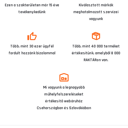
Ezen a szakterületen már 15 éve
Kiválasztott márkák
tevékenykedünk
meghatalmazott szervizei
vagyunk
Több, mint 30 ezer ügyfél
Több, mint 40 000 terméket
fordult hozzánk bizalommal
értékesítünk, amelyből 8 000
RAKTÁRon van.
Mi vagyunk a legnagyobb
műhelyfelszereléseket
értékesítő webáruház
Csehországban és Szlovákiában