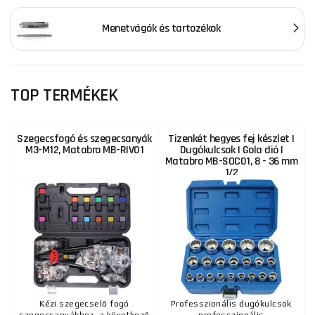
Menetvágók és tartozékok
TOP TERMÉKEK
Szegecsfogó és szegecsanyák
Tizenkét hegyes fej készlet |
M3-M12, Matabro MB-RIV01
Dugókulcsok | Gola dió |
Matabro MB-SOC01, 8 - 36 mm
1/2
Kézi szegecselő fogó
Professzionális dugókulcsok