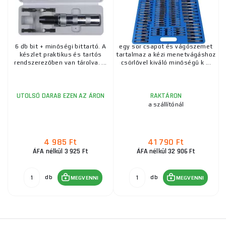
6 db bit + minőségi bittartó. A
egy sor csapot és vágószemet
készlet praktikus és tartós
tartalmaz a kézi menetvágáshoz
rendszerezőben van tárolva. ...
csörlővel kiváló minőségű k ...
UTOLSÓ DARAB EZEN AZ ÁRON
RAKTÁRON
a szállítónál
4 985 Ft
41 790 Ft
ÁFA nélkül 3 925 Ft
ÁFA nélkül 32 906 Ft
db
db
MEGVENNI
MEGVENNI