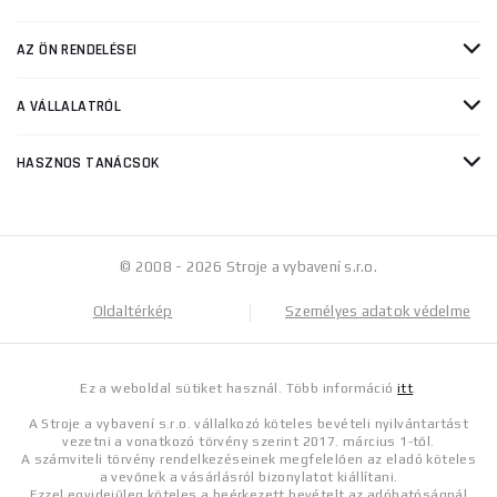
AZ ÖN RENDELÉSEI
A VÁLLALATRÓL
HASZNOS TANÁCSOK
© 2008 - 2026 Stroje a vybavení s.r.o.
Oldaltérkép
Személyes adatok védelme
Ez a weboldal sütiket használ. Több információ
itt
.
A Stroje a vybavení s.r.o. vállalkozó köteles bevételi nyilvántartást
vezetni a vonatkozó törvény szerint 2017. március 1-től.
A számviteli törvény rendelkezéseinek megfelelően az eladó köteles
a vevőnek a vásárlásról bizonylatot kiállítani.
Ezzel egyidejűleg köteles a beérkezett bevételt az adóhatóságnál