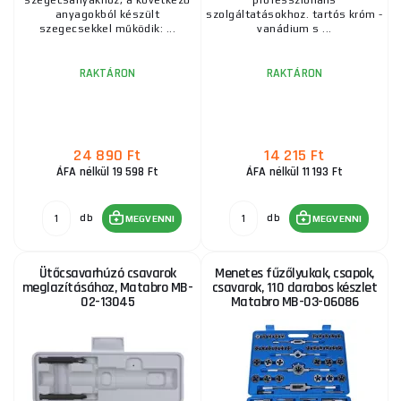
szegecsanyákhoz, a következő
professzionális
anyagokból készült
szolgáltatásokhoz. tartós króm -
szegecsekkel működik: ...
vanádium s ...
RAKTÁRON
RAKTÁRON
24 890 Ft
14 215 Ft
ÁFA nélkül 19 598 Ft
ÁFA nélkül 11 193 Ft
db
db
MEGVENNI
MEGVENNI
Ütőcsavarhúzó csavarok
Menetes fűzőlyukak, csapok,
meglazításához, Matabro MB-
csavarok, 110 darabos készlet
02-13045
Matabro MB-03-06086