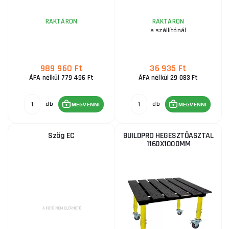
RAKTÁRON
RAKTÁRON
a szállítónál
989 960 Ft
36 935 Ft
ÁFA nélkül 779 496 Ft
ÁFA nélkül 29 083 Ft
db
db
MEGVENNI
MEGVENNI
Szög EC
BUILDPRO HEGESZTŐASZTAL
1160X1000MM