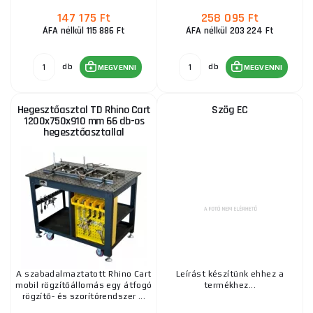
147 175 Ft
258 095 Ft
ÁFA nélkül 115 886 Ft
ÁFA nélkül 203 224 Ft
db
db
MEGVENNI
MEGVENNI
Hegesztőasztal TD Rhino Cart
Szög EC
1200x750x910 mm 66 db-os
hegesztőasztallal
A szabadalmaztatott Rhino Cart
Leírást készítünk ehhez a
mobil rögzítőállomás egy átfogó
termékhez...
rögzítő- és szorítórendszer ...