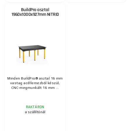
BuildPro asztal
1960x1000x927mm NITRID
Minden BuildPro® asztal 16 mm
vastag acéllemezből készül,
CNC-megmunkált 16 mm ...
RAKTÁRON
a szállítónál