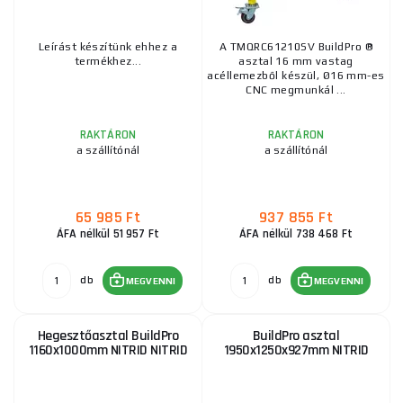
Leírást készítünk ehhez a
A TMQRC61210SV BuildPro ®
termékhez...
asztal 16 mm vastag
acéllemezből készül, Ø16 mm-es
CNC megmunkál ...
RAKTÁRON
RAKTÁRON
a szállítónál
a szállítónál
65 985 Ft
937 855 Ft
ÁFA nélkül 51 957 Ft
ÁFA nélkül 738 468 Ft
db
db
MEGVENNI
MEGVENNI
Hegesztőasztal BuildPro
BuildPro asztal
1160x1000mm NITRID NITRID
1950x1250x927mm NITRID