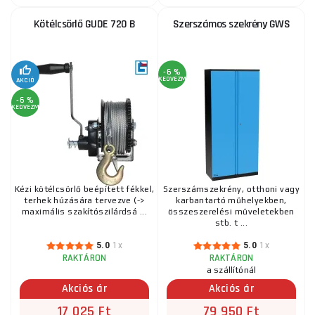
Kötélcsörlő GUDE 720 B
Szerszámos szekrény GWS
-6 %
KEDVEZMÉNY
AKCIÓ
-6 %
KEDVEZMÉNY
Kézi kötélcsörlő beépített fékkel,
Szerszámszekrény, otthoni vagy
terhek húzására tervezve (->
karbantartó műhelyekben,
maximális szakítószilárdsá ...
összeszerelési műveletekben
stb. t ...
5.0
1x
5.0
1x
RAKTÁRON
RAKTÁRON
a szállítónál
Akciós ár
Akciós ár
17 025 Ft
79 950 Ft