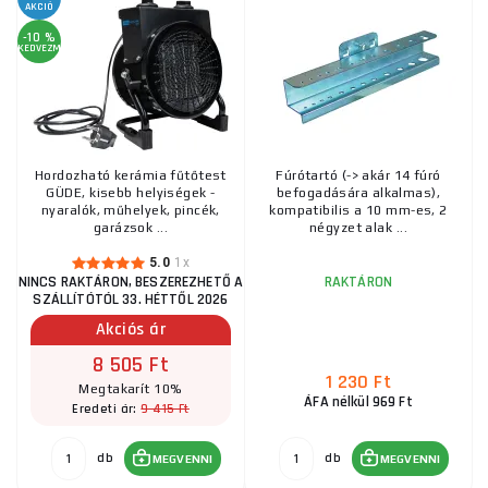
AKCIÓ
-10 %
KEDVEZMÉNY
Hordozható kerámia fűtőtest
Fúrótartó (-> akár 14 fúró
GÜDE, kisebb helyiségek -
befogadására alkalmas),
nyaralók, műhelyek, pincék,
kompatibilis a 10 mm-es, 2
garázsok ...
négyzet alak ...
5.0
1x
NINCS RAKTÁRON, BESZEREZHETŐ A
RAKTÁRON
SZÁLLÍTÓTÓL 33. HÉTTŐL 2026
Akciós ár
8 505 Ft
1 230 Ft
Megtakarít 10%
ÁFA nélkül 969 Ft
9 415 Ft
Eredeti ár:
db
db
MEGVENNI
MEGVENNI