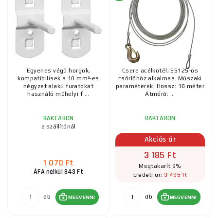
Egyenes végű horgok,
Csere acélkötél, 55125-ös
kompatibilisek a 10 mm²-es
csörlőhöz alkalmas. Műszaki
négyzet alakú furatokat
paraméterek: Hossz: 10 méter
használó műhelyi f ...
Átmérő: ...
RAKTÁRON
RAKTÁRON
a szállítónál
Akciós ár
3 185 Ft
1 070 Ft
Megtakarít 9%
ÁFA nélkül 843 Ft
3 495 Ft
Eredeti ár:
db
db
MEGVENNI
MEGVENNI