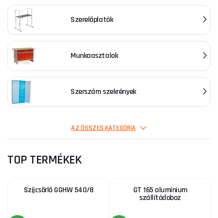
Szerelőplatók
Munkaasztalok
Szerszám szekrények
Hegesztőasztalok
AZ ÖSSZES KATEGÓRIA
TOP TERMÉKEK
Autószerviz-berendezések
Szíjcsörlő GGHW 540/8
GT 165 alumínium
szállítódoboz
Felfüggeszthető szekrények