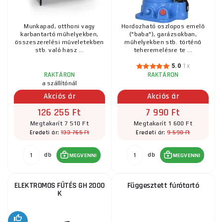
Munkapad, otthoni vagy
Hordozható oszlopos emelő
karbantartó műhelyekben,
("baba"), garázsokban,
összeszerelési műveletekben
műhelyekben stb. történő
stb. való hasz ...
teheremelésre te ...
5.0
1x
RAKTÁRON
RAKTÁRON
a szállítónál
Akciós ár
Akciós ár
126 255 Ft
7 990 Ft
Megtakarít 7 510 Ft
Megtakarít 1 600 Ft
133 765 Ft
9 590 Ft
Eredeti ár:
Eredeti ár:
db
db
MEGVENNI
MEGVENNI
ELEKTROMOS FŰTÉS GH 2000
Függesztett fúrótartó
K