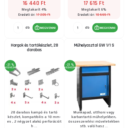
16 440 Ft
17 615 Ft
Megtakarít 4%
Megtakarít 6%
17 205 Ft
18 665 Ft
Eredeti ár:
Eredeti ár:
db
db
MEGVENNI
MEGVENNI
Horgok és tartókészlet, 28
Műhelyasztal GW 1/1 S
darabos
-21 %
-21 %
KEDVEZMÉNY
KEDVEZMÉNY
28 darabos kampó és tartó
Munkapad, otthoni vagy
készlet, kompatibilis a 10 mm-
karbantartó műhelyekben,
es , 2 négyzet alakú perforációt
összeszerelési műveletekben
h ...
stb. való hasz ...