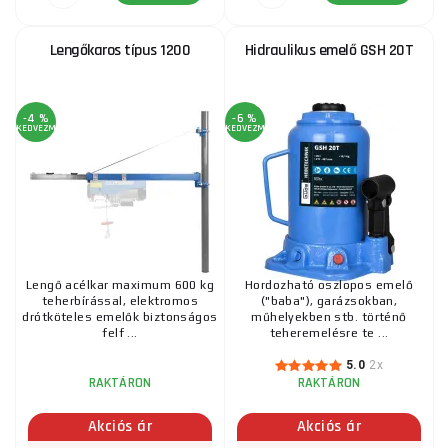
Lengőkaros típus 1200
Hidraulikus emelő GSH 20T
-4 %
-6 %
KEDVEZMÉNY
KEDVEZMÉNY
Lengő acélkar maximum 600 kg
Hordozható oszlopos emelő
teherbírással, elektromos
("baba"), garázsokban,
drótköteles emelők biztonságos
műhelyekben stb. történő
felf ...
teheremelésre te ...
5.0
2x
RAKTÁRON
RAKTÁRON
Akciós ár
Akciós ár