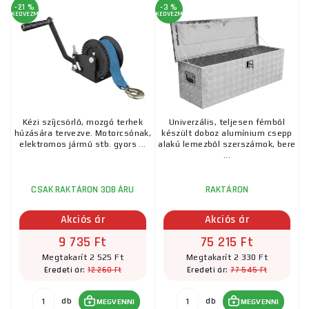
-21 %
-3 %
KEDVEZMÉNY
KEDVEZMÉNY
Emelőtechnika
Kézi szíjcsörlő, mozgó terhek
Univerzális, teljesen fémből
húzására tervezve. Motorcsónak,
készült doboz alumínium csepp
elektromos jármű stb. gyors ...
alakú lemezből szerszámok, bere
...
CSAK RAKTÁRON 3DB ÁRU
RAKTÁRON
Akciós ár
Akciós ár
9 735 Ft
75 215 Ft
Megtakarít 2 525 Ft
Megtakarít 2 330 Ft
12 260 Ft
77 545 Ft
Eredeti ár:
Eredeti ár:
db
db
MEGVENNI
MEGVENNI