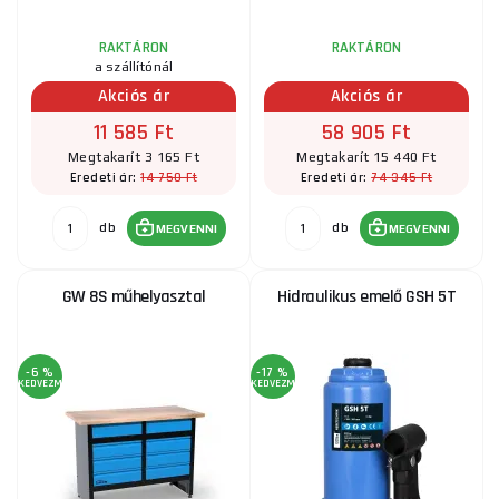
RAKTÁRON
RAKTÁRON
a szállítónál
Akciós ár
Akciós ár
11 585 Ft
58 905 Ft
Megtakarít 3 165 Ft
Megtakarít 15 440 Ft
14 750 Ft
74 345 Ft
Eredeti ár:
Eredeti ár:
db
db
MEGVENNI
MEGVENNI
GW 8S műhelyasztal
Hidraulikus emelő GSH 5T
-6 %
-17 %
KEDVEZMÉNY
KEDVEZMÉNY