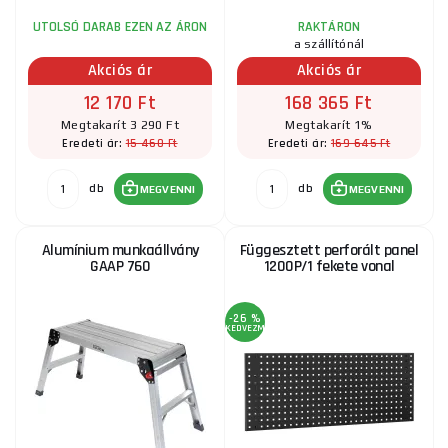
UTOLSÓ DARAB EZEN AZ ÁRON
RAKTÁRON
a szállítónál
Akciós ár
Akciós ár
12 170 Ft
168 365 Ft
Megtakarít 3 290 Ft
Megtakarít 1%
15 460 Ft
169 645 Ft
Eredeti ár:
Eredeti ár:
db
db
MEGVENNI
MEGVENNI
Alumínium munkaállvány
Függesztett perforált panel
GAAP 760
1200P/1 fekete vonal
-26 %
KEDVEZMÉNY