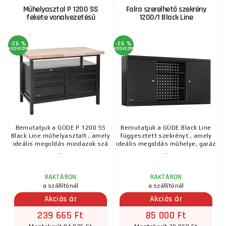
Műhelyasztal P 1200 SS
Falra szerelhető szekrény
fekete vonalvezetésű
1200/1 Black Line
-26 %
-26 %
KEDVEZMÉNY
KEDVEZMÉNY
Bemutatjuk a GÜDE P 1200 SS
Bemutatjuk a GÜDE Black Line
Black Line műhelyasztalt , amely
függesztett szekrényt , amely
ideális megoldás mindazok szá
ideális megoldás műhelye, garáz
...
...
RAKTÁRON
RAKTÁRON
a szállítónál
a szállítónál
Akciós ár
Akciós ár
239 665 Ft
85 000 Ft