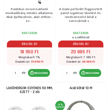
Praktikus összecsukható
A Güde perforált függesztett
munkaállvány minden alkalomra.
panel rugalmas tárolást és
Akár építkezésen, akár otthon -
rendszerezést kínál a
ez ...
szerszámok s ...
RAKTÁRON
RAKTÁRON
a szállítónál
Akciós ár
Akciós ár
18 950 Ft
20 885 Ft
Megtakarít 1%
Megtakarít 7 380 Ft
19 090 Ft
28 265 Ft
Eredeti ár:
Eredeti ár:
db
db
MEGVENNI
MEGVENNI
LAKÓHORGOK EGYENES 50 MM,
Acél kötél 10 M
SZETT - 2 db
-9 %
KEDVEZMÉNY