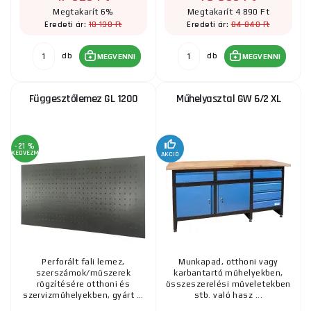
Megtakarít 6%
Megtakarít 4 890 Ft
18 130 Ft
84 840 Ft
Eredeti ár:
Eredeti ár:
db
db
MEGVENNI
MEGVENNI
Függesztőlemez GL 1200
Műhelyasztal GW 6/2 XL
-21 %
KEDVEZMÉNY
AKCIÓ
Perforált fali lemez,
Munkapad, otthoni vagy
szerszámok/műszerek
karbantartó műhelyekben,
rögzítésére otthoni és
összeszerelési műveletekben
szervizműhelyekben, gyárt ...
stb. való hasz ...