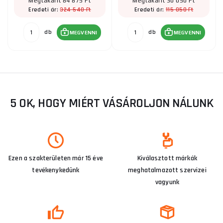
Megtakarít 84 875 Ft
Megtakarít 30 050 Ft
324 540 Ft
115 050 Ft
Eredeti ár:
Eredeti ár:
db
db
MEGVENNI
MEGVENNI
5 OK, HOGY MIÉRT VÁSÁROLJON NÁLUNK
Ezen a szakterületen már 15 éve
Kiválasztott márkák
tevékenykedünk
meghatalmazott szervizei
vagyunk