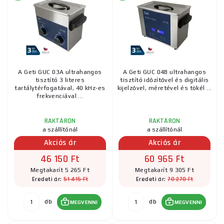
A Geti GUC 03A ultrahangos
A Geti GUC 04B ultrahangos
tisztító 3 literes
tisztító időzítővel és digitális
tartálytérfogatával, 40 kHz-es
kijelzővel, méretével és tökél ...
frekvenciával ...
RAKTÁRON
RAKTÁRON
a szállítónál
a szállítónál
Akciós ár
Akciós ár
46 150 Ft
60 965 Ft
Megtakarít 5 265 Ft
Megtakarít 9 305 Ft
51 415 Ft
70 270 Ft
Eredeti ár:
Eredeti ár:
db
db
MEGVENNI
MEGVENNI