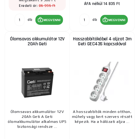
Megtakarít 9 360 Ft
ÁFA nélkül 14 835 Ft
86 995 Ft
Eredeti ár:
db
db
MEGVENNI
MEGVENNI
Ólomsavas akkumulátor 12V
Hosszabbítókábel 4 aljzat 3m
20Ah Geti
Geti GEC43S kapcsolóval
Ólomsavas akkumulátor 12V
A hosszabbítók minden otthon,
20Ah Geti A Geti
műhely vagy kert szerves részét
ólomakkumulátor alkalmas UPS
képezik. Ha a hálózati aljza ...
biztonsági rendsze ...