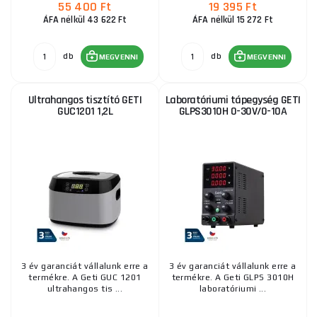
55 400 Ft
19 395 Ft
ÁFA nélkül 43 622 Ft
ÁFA nélkül 15 272 Ft
db
db
MEGVENNI
MEGVENNI
Ultrahangos tisztító GETI
Laboratóriumi tápegység GETI
GUC1201 1,2L
GLPS3010H 0-30V/0-10A
3 év garanciát vállalunk erre a
3 év garanciát vállalunk erre a
termékre. A Geti GUC 1201
termékre. A Geti GLPS 3010H
ultrahangos tis ...
laboratóriumi ...