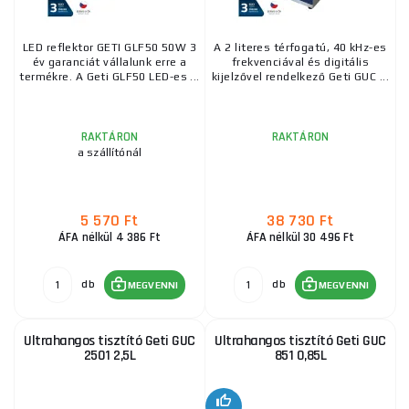
LED reflektor GETI GLF50 50W 3
A 2 literes térfogatú, 40 kHz-es
év garanciát vállalunk erre a
frekvenciával és digitális
termékre. A Geti GLF50 LED-es ...
kijelzővel rendelkező Geti GUC ...
RAKTÁRON
RAKTÁRON
a szállítónál
5 570 Ft
38 730 Ft
ÁFA nélkül 4 386 Ft
ÁFA nélkül 30 496 Ft
db
db
MEGVENNI
MEGVENNI
Ultrahangos tisztító Geti GUC
Ultrahangos tisztító Geti GUC
2501 2,5L
851 0,85L