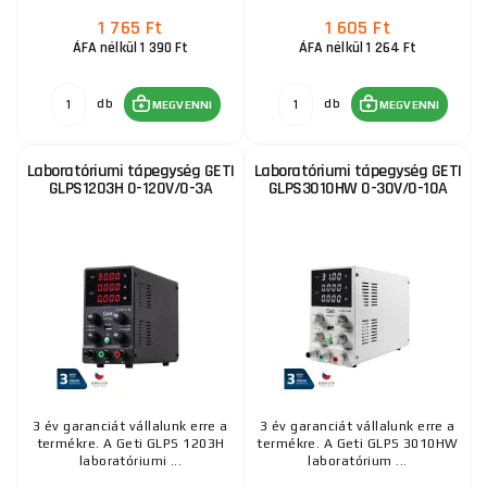
1 765 Ft
1 605 Ft
ÁFA nélkül 1 390 Ft
ÁFA nélkül 1 264 Ft
db
db
MEGVENNI
MEGVENNI
Laboratóriumi tápegység GETI
Laboratóriumi tápegység GETI
GLPS1203H 0-120V/0-3A
GLPS3010HW 0-30V/0-10A
3 év garanciát vállalunk erre a
3 év garanciát vállalunk erre a
termékre. A Geti GLPS 1203H
termékre. A Geti GLPS 3010HW
laboratóriumi ...
laboratórium ...