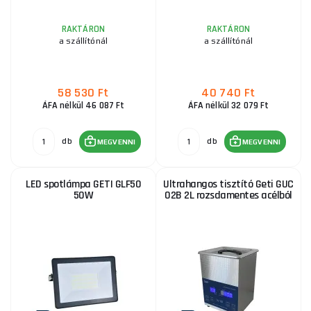
RAKTÁRON
RAKTÁRON
a szállítónál
a szállítónál
58 530 Ft
40 740 Ft
ÁFA nélkül 46 087 Ft
ÁFA nélkül 32 079 Ft
db
db
MEGVENNI
MEGVENNI
LED spotlámpa GETI GLF50
Ultrahangos tisztító Geti GUC
50W
02B 2L rozsdamentes acélból