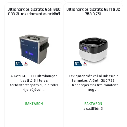
Ultrahangos tisztító Geti GUC
Ultrahangos tisztító GETI GUC
03B 3L rozsdamentes acélból
753 0,75L
A Geti GUC 03B ultrahangos
3 év garanciát vállalunk erre a
tisztító 3 literes
termékre. A Geti GUC 753
tartálytérfogatával, digitális
ultrahangos tisztító mindent
kijelzőjével ...
megt ...
RAKTÁRON
RAKTÁRON
a szállítónál