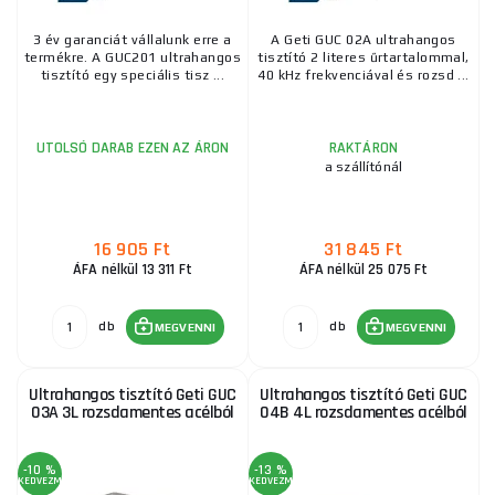
3 év garanciát vállalunk erre a
A Geti GUC 02A ultrahangos
termékre. A GUC201 ultrahangos
tisztító 2 literes űrtartalommal,
tisztító egy speciális tisz ...
40 kHz frekvenciával és rozsd ...
UTOLSÓ DARAB EZEN AZ ÁRON
RAKTÁRON
a szállítónál
16 905 Ft
31 845 Ft
ÁFA nélkül 13 311 Ft
ÁFA nélkül 25 075 Ft
db
db
MEGVENNI
MEGVENNI
Ultrahangos tisztító Geti GUC
Ultrahangos tisztító Geti GUC
03A 3L rozsdamentes acélból
04B 4L rozsdamentes acélból
-10 %
-13 %
KEDVEZMÉNY
KEDVEZMÉNY