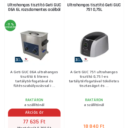
Ultrahangos tisztító Geti GUC
Ultrahangos tisztító Geti GUC
06A 6L rozsdamentes acélból
751 0,75L
-11 %
KEDVEZMÉNY
A Geti GUC 06A ultrahangos
A Geti GUC 751 ultrahangos
tisztító 6 literes
tisztító 0,75 l-es
tartálytérfogatával és
tartálytérfogatával tökéletes
fűtésszabályozással i ...
tisztaságot és ...
RAKTÁRON
RAKTÁRON
a szállítónál
a szállítónál
Akciós ár
77 635 Ft
18 840 Ft