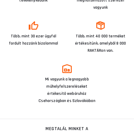
tevékenykedünk
meghatalmazott szervizei
vagyunk
Több, mint 30 ezer ügyfél
Több, mint 40 000 terméket
fordult hozzánk bizalommal
értékesítünk, amelyből 8 000
RAKTÁRon van.
Mi vagyunk a legnagyobb
műhelyfelszereléseket
értékesítő webáruház
Csehországban és Szlovákiában
MEGTALÁL MINKET A