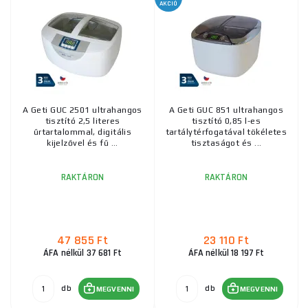
AKCIÓ
A Geti GUC 2501 ultrahangos
A Geti GUC 851 ultrahangos
tisztító 2,5 literes
tisztító 0,85 l-es
űrtartalommal, digitális
tartálytérfogatával tökéletes
kijelzővel és fű ...
tisztaságot és ...
RAKTÁRON
RAKTÁRON
47 855 Ft
23 110 Ft
ÁFA nélkül 37 681 Ft
ÁFA nélkül 18 197 Ft
db
db
MEGVENNI
MEGVENNI