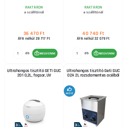
RAKTÁRON
RAKTÁRON
a szállítónál
a szállítónál
36 470 Ft
40 740 Ft
ÁFA nélkül 28 717 Ft
ÁFA nélkül 32 079 Ft
db
db
MEGVENNI
MEGVENNI
Ultrahangos tisztító GETI GUC
Ultrahangos tisztító Geti GUC
201 0,2L, fogsor, UV
02A 2L rozsdamentes acélból
AKCIÓ