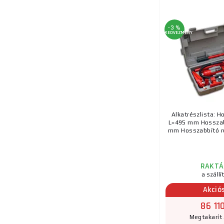
-3 %
KEDVEZMÉNY
Alkatrészlista: H
L=495 mm Hosszab
mm Hosszabbító rú
RAKTÁ
a szállí
Akció
86 11
Megtakarít 