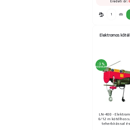
Eredeti ár:
db
Elektromos kötél
-3 %
KEDVEZMÉNY
LN-400 - Elektrom
6/12 m kötélhossz
teherbírással és