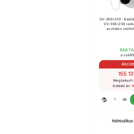
OV-300/230 - Radiál
OV-300/230 radiá
asztalos műhely
RAKTÁ
a szállí
Akció
155 13
Megtakarít 
1
Eredeti ár:
db
Hidraulikus