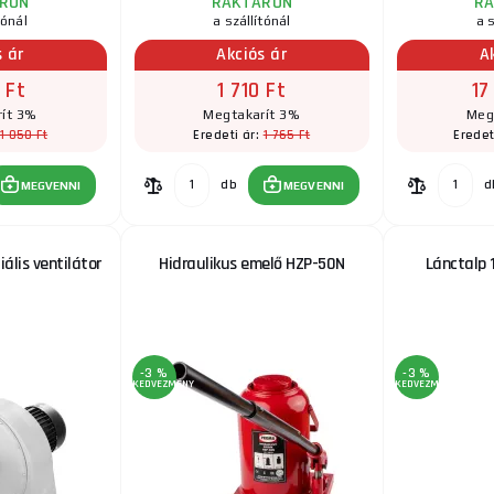
RON
RAKTÁRON
R
tónál
a szállítónál
a s
s ár
Akciós ár
A
 Ft
1 710 Ft
17
ít 3%
Megtakarít 3%
Meg
1 050 Ft
1 765 Ft
Eredeti ár:
Eredet
db
d
MEGVENNI
MEGVENNI
ális ventilátor
Hidraulikus emelő HZP-50N
Lánctalp 
-3 %
-3 %
KEDVEZMÉNY
KEDVEZMÉNY