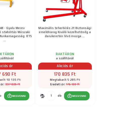
B - Gyalu Merev
Maximális teherbírás 2t Biztonsági
ó stabilitás Műszaki
emelőhorog Kiváló kezelhetőség a
 Munkamagasság: 815
darukereten lévő mozga ...
...
AKTÁRON
RAKTÁRON
zállítónál
a szállítónál
kciós ár
Akciós ár
7 690 Ft
170 835 Ft
rít 10 135 Ft
Megtakarít 5 285 Ft
337 825 Ft
176 120 Ft
 ár:
Eredeti ár:
b
db
MEGVENNI
MEGVENNI