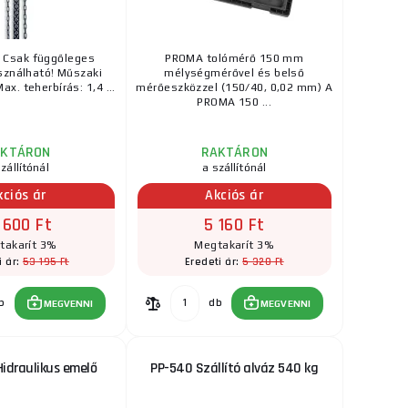
 Csak függőleges
PROMA tolómérő 150 mm
sználható! Műszaki
mélységmérővel és belső
x. teherbírás: 1,4 ...
mérőeszközzel (150/40, 0,02 mm) A
PROMA 150 ...
AKTÁRON
RAKTÁRON
zállítónál
a szállítónál
kciós ár
Akciós ár
 600 Ft
5 160 Ft
takarít 3%
Megtakarít 3%
53 195 Ft
5 320 Ft
i ár:
Eredeti ár:
b
db
MEGVENNI
MEGVENNI
Hidraulikus emelő
PP-540 Szállító alváz 540 kg