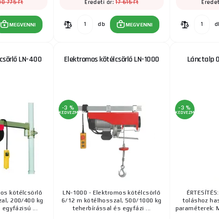
88 775 Ft
17 615 Ft
Eredeti ár:
Eredet
db
d
MEGVENNI
MEGVENNI
csörlő LN-400
Elektromos kötélcsörlő LN-1000
Lánctalp 0
-3 %
-3 %
KEDVEZMÉNY
KEDVEZMÉNY
os kötélcsörlő
LN-1000 - Elektromos kötélcsörlő
ÉRTESÍTÉS:
al, 200/400 kg
6/12 m kötélhosszal, 500/1000 kg
toláshoz ha
 egyfázisú ...
teherbírással és egyfázi ...
paraméterek: Ma