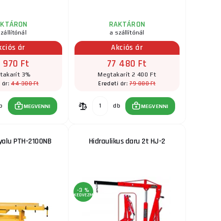
AKTÁRON
RAKTÁRON
zállítónál
a szállítónál
kciós ár
Akciós ár
 970 Ft
77 480 Ft
takarít 3%
Megtakarít 2 400 Ft
44 300 Ft
79 880 Ft
 ár:
Eredeti ár:
b
db
MEGVENNI
MEGVENNI
yalu PTH-2100NB
Hidraulikus daru 2t HJ-2
-3 %
KEDVEZMÉNY