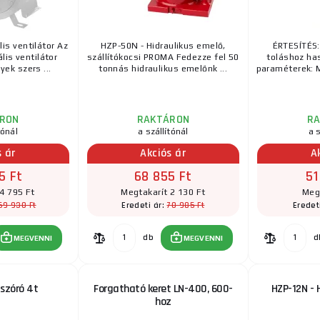
is ventilátor Az
HZP-50N - Hidraulikus emelő,
ÉRTESÍTÉS:
lis ventilátor
szállítókocsi PROMA Fedezze fel 50
toláshoz ha
ek szers ...
tonnás hidraulikus emelőnk ...
paraméterek: Ma
RON
RAKTÁRON
R
tónál
a szállítónál
a s
s ár
Akciós ár
A
5 Ft
68 855 Ft
51
4 795 Ft
Megtakarít 2 130 Ft
Meg
59 930 Ft
70 985 Ft
Eredeti ár:
Eredet
db
d
MEGVENNI
MEGVENNI
 szóró 4t
Forgatható keret LN-400, 600-
HZP-12N - 
hoz