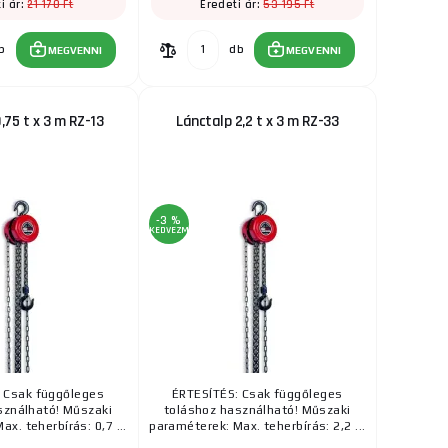
21 170 Ft
53 195 Ft
i ár:
Eredeti ár:
b
db
MEGVENNI
MEGVENNI
,75 t x 3 m RZ-13
Lánctalp 2,2 t x 3 m RZ-33
-3 %
KEDVEZMÉNY
 Csak függőleges
ÉRTESÍTÉS: Csak függőleges
sználható! Műszaki
toláshoz használható! Műszaki
x. teherbírás: 0,7 ...
paraméterek: Max. teherbírás: 2,2 ...