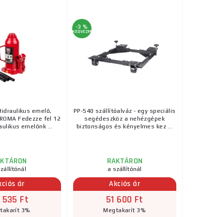
-3 %
KEDVEZMÉNY
idraulikus emelő,
PP-540 szállítóalváz - egy speciális
PROMA Fedezze fel 12
segédeszköz a nehézgépek
aulikus emelőnk ...
biztonságos és kényelmes kez ...
AKTÁRON
RAKTÁRON
zállítónál
a szállítónál
kciós ár
Akciós ár
 535 Ft
51 600 Ft
takarít 3%
Megtakarít 3%