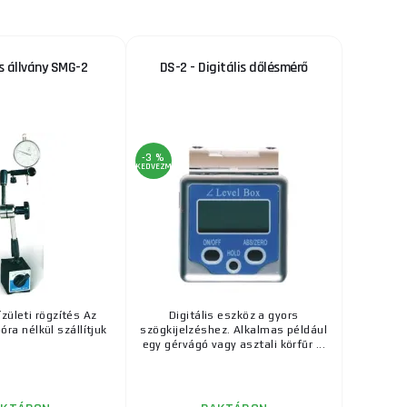
 állvány SMG-2
DS-2 - Digitális dőlésmérő
-3 %
KEDVEZMÉNY
zületi rögzítés Az
Digitális eszköz a gyors
óra nélkül szállítjuk
szögkijelzéshez. Alkalmas például
egy gérvágó vagy asztali körfűr ...