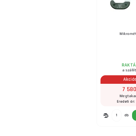
Mikromét
RAKTÁ
a szállí
Akció
7 580
Megtakar
Eredeti ár
db