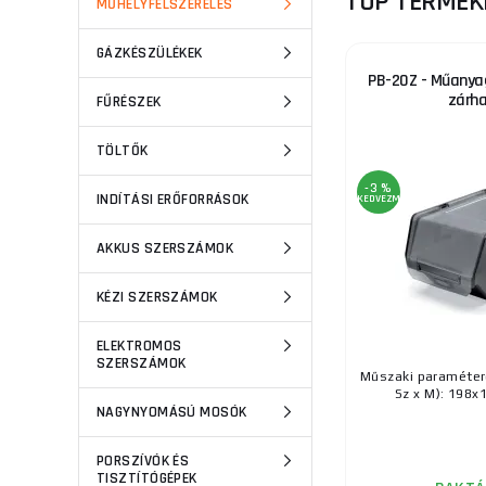
TOP TERMÉK
MŰHELYFELSZERELÉS
GÁZKÉSZÜLÉKEK
PB-20Z - Műanyag
zárh
FŰRÉSZEK
TÖLTŐK
-3 %
INDÍTÁSI ERŐFORRÁSOK
KEDVEZMÉNY
AKKUS SZERSZÁMOK
KÉZI SZERSZÁMOK
ELEKTROMOS
SZERSZÁMOK
Műszaki paramétere
Sz x M): 198
NAGYNYOMÁSÚ MOSÓK
PORSZÍVÓK ÉS
TISZTÍTÓGÉPEK