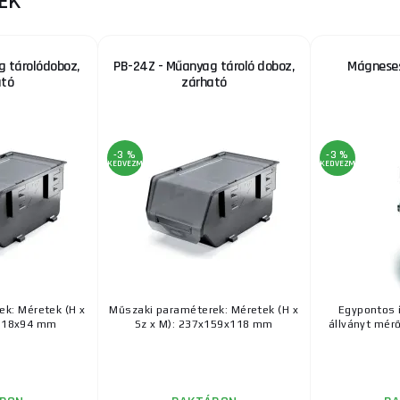
EK
 tárolódoboz,
PB-24Z - Műanyag tároló doboz,
Mágneses
ató
zárható
-3 %
-3 %
KEDVEZMÉNY
KEDVEZMÉNY
k: Méretek (H x
Műszaki paraméterek: Méretek (H x
Egypontos í
x118x94 mm
Sz x M): 237x159x118 mm
állványt mérő