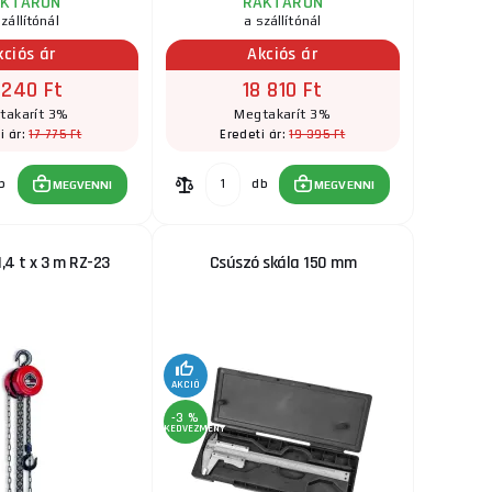
AKTÁRON
RAKTÁRON
zállítónál
a szállítónál
kciós ár
Akciós ár
 240 Ft
18 810 Ft
takarít 3%
Megtakarít 3%
17 775 Ft
19 395 Ft
i ár:
Eredeti ár:
b
db
MEGVENNI
MEGVENNI
1,4 t x 3 m RZ-23
Csúszó skála 150 mm
AKCIÓ
-3 %
KEDVEZMÉNY