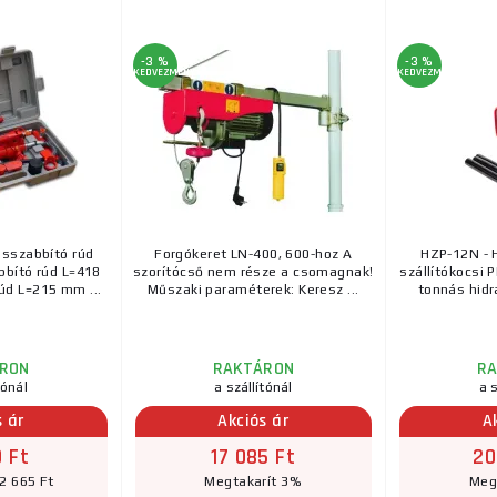
-3 %
-3 %
KEDVEZMÉNY
KEDVEZMÉNY
osszabbító rúd
Forgókeret LN-400, 600-hoz A
HZP-12N - H
bító rúd L=418
szorítócső nem része a csomagnak!
szállítókocsi 
d L=215 mm ...
Műszaki paraméterek: Keresz ...
tonnás hidr
RON
RAKTÁRON
R
tónál
a szállítónál
a s
s ár
Akciós ár
A
0 Ft
17 085 Ft
20
2 665 Ft
Megtakarít 3%
Meg