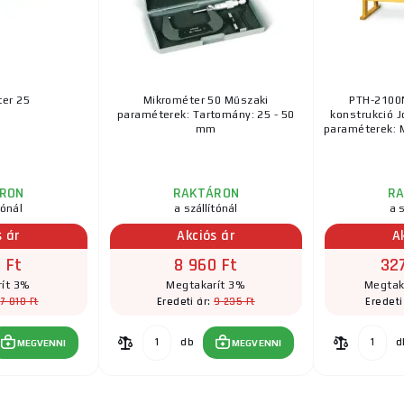
er 25
Mikrométer 50 Műszaki
PTH-2100N
paraméterek: Tartomány: 25 - 50
konstrukció J
mm
paraméterek:
RON
RAKTÁRON
R
tónál
a szállítónál
a s
s ár
Akciós ár
A
 Ft
8 960 Ft
32
ít 3%
Megtakarít 3%
Megtaka
7 810 Ft
9 235 Ft
:
Eredeti ár:
Eredeti
db
d
MEGVENNI
MEGVENNI