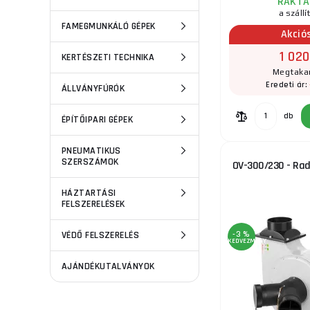
RAKTÁ
a szállí
FAMEGMUNKÁLÓ GÉPEK
Akció
1 020
KERTÉSZETI TECHNIKA
Megtakar
Eredeti ár:
ÁLLVÁNYFÚRÓK
db
ÉPÍTŐIPARI GÉPEK
PNEUMATIKUS
SZERSZÁMOK
OV-300/230 - Radi
HÁZTARTÁSI
FELSZERELÉSEK
VÉDŐ FELSZERELÉS
-3 %
KEDVEZMÉNY
AJÁNDÉKUTALVÁNYOK