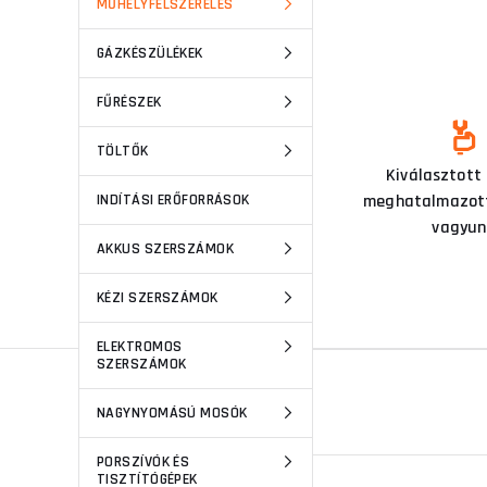
MŰHELYFELSZERELÉS
GÁZKÉSZÜLÉKEK
FŰRÉSZEK
TÖLTŐK
Ezen a szakterületen már 15
Kiválasztott
INDÍTÁSI ERŐFORRÁSOK
éve tevékenykedünk
meghatalmazott
vagyun
AKKUS SZERSZÁMOK
KÉZI SZERSZÁMOK
ELEKTROMOS
SZERSZÁMOK
MEGTALÁL MINKET A
NAGYNYOMÁSÚ MOSÓK
PORSZÍVÓK ÉS
TISZTÍTÓGÉPEK