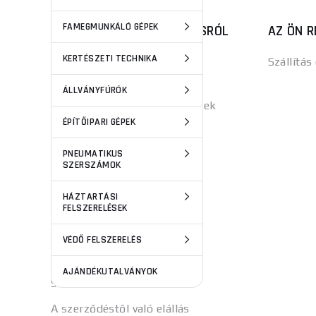
FAMEGMUNKÁLÓ GÉPEK
MINDEN, AMIT A VÁSÁRLÁSRÓL
AZ ÖN R
TUDNI KELL
KERTÉSZETI TECHNIKA
Szállítás
Panaszok
ÁLLVÁNYFÚRÓK
Általános Szerződési Feltételek
ÉPÍTŐIPARI GÉPEK
Versenyszabályok
PNEUMATIKUS
Adatvédelmi alapelvek
SZERSZÁMOK
Az ügyfélszámla előnyei
HÁZTARTÁSI
Sütik
FELSZERELÉSEK
Személyes adatok védelme
VÉDŐ FELSZERELÉS
Kiszolgáltatva tovább
AJÁNDÉKUTALVÁNYOK
Sütik beállításai
A szerződéstől való elállás