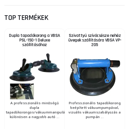
TOP TERMÉKEK
Dupla tapadókorong a VBSA
Szivattyú szívócsésze nehéz
PSL-150-1 Deluxe
üvegek szállítására VBSA VP-
szállításához
205
A professzionális minőségű
Professzionális tapadókorong
dupla
beépített vákuumpumpával,
tapadókorongos/vákuummanipulátor
vizuális vákuumszabályozás a
különösen a nagyobb autó ...
pumpán ...