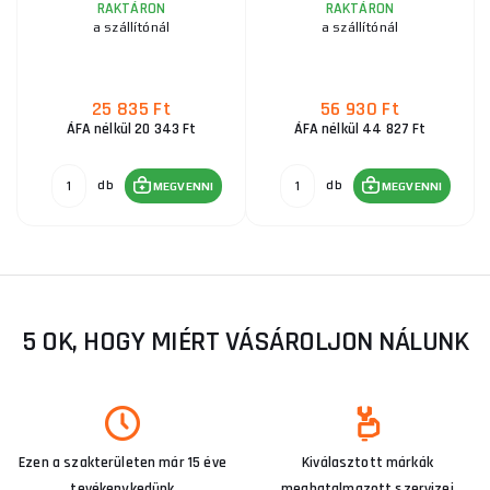
RAKTÁRON
RAKTÁRON
a szállítónál
a szállítónál
25 835 Ft
56 930 Ft
ÁFA nélkül 20 343 Ft
ÁFA nélkül 44 827 Ft
db
db
MEGVENNI
MEGVENNI
5 OK, HOGY MIÉRT VÁSÁROLJON NÁLUNK
Ezen a szakterületen már 15 éve
Kiválasztott márkák
tevékenykedünk
meghatalmazott szervizei