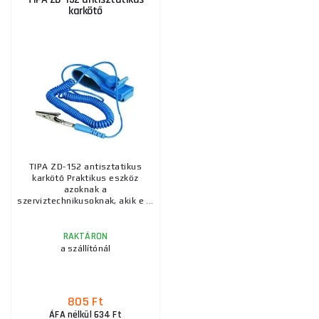
karkötő
TIPA ZD-152 antisztatikus
karkötő Praktikus eszköz
azoknak a
szerviztechnikusoknak, akik e ...
RAKTÁRON
a szállítónál
805 Ft
ÁFA nélkül 634 Ft