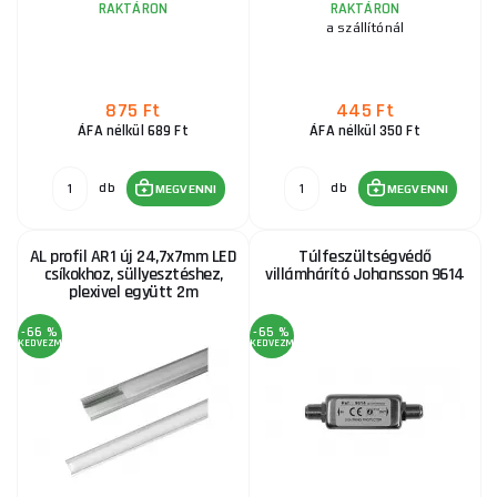
RAKTÁRON
RAKTÁRON
a szállítónál
875 Ft
445 Ft
ÁFA nélkül 689 Ft
ÁFA nélkül 350 Ft
db
db
MEGVENNI
MEGVENNI
AL profil AR1 új 24,7x7mm LED
Túlfeszültségvédő
csíkokhoz, süllyesztéshez,
villámhárító Johansson 9614
plexivel együtt 2m
-66 %
-65 %
KEDVEZMÉNY
KEDVEZMÉNY