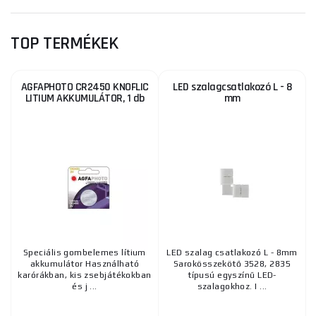
TOP TERMÉKEK
AGFAPHOTO CR2450 KNOFLIC
LED szalagcsatlakozó L - 8
LITIUM AKKUMULÁTOR, 1 db
mm
Speciális gombelemes lítium
LED szalag csatlakozó L - 8mm
akkumulátor Használható
Sarokösszekötő 3528, 2835
karórákban, kis zsebjátékokban
típusú egyszínű LED-
és j ...
szalagokhoz. I ...