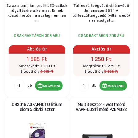
Ez az alumíniumprofil LED-csíkok
Túlfeszültségvédő villámvédő
rögzítésére alkalmas. Ennek
Johansson 9614 A
köszönhetően a szalag nem les
túlfeszültségvédő (villámvédő)
...
arra szolgál ...
CSAK RAKTÁRON 3DB ÁRU
CSAK RAKTÁRON 2DB ÁRU
Akciós ár
Akciós ár
1 585 Ft
1 250 Ft
Megtakarít 3 130 Ft
Megtakarít 2 275 Ft
4 715 Ft
3 525 Ft
Eredeti ár:
Eredeti ár:
db
db
MEGVENNI
MEGVENNI
CR2016 AGFAPHOTO lítium
Multiteszter - wattmérő
elem 5 db/bliszter
VAPF-COSfí mérő PZEM022