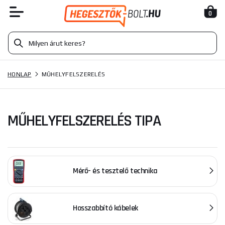
0
HONLAP
MŰHELYFELSZERELÉS
MŰHELYFELSZERELÉS TIPA
Mérő- és tesztelő technika
Hosszabbító kábelek