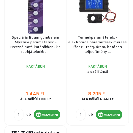
Speciális lítium gombelem
Termékparaméterek: -
Műszaki paraméterek: -
elektromos paraméterek mérése
Használható karórákban, kis
(feszültség, áram, hatásos
zsebjátékokba ...
teljesítmény ...
RAKTÁRON
RAKTÁRON
a szállítónál
1 445 Ft
8 205 Ft
ÁFA nélkül 1 138 Ft
ÁFA nélkül 6 461 Ft
db
db
MEGVENNI
MEGVENNI
TIPA ZD-152 antisztatikus