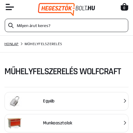
0
HONLAP
MŰHELYFELSZERELÉS
MŰHELYFELSZERELÉS WOLFCRAFT
Egyéb
Munkaasztalok