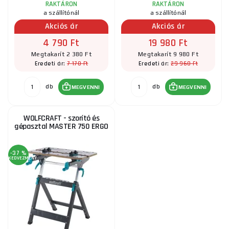
RAKTÁRON
RAKTÁRON
a szállítónál
a szállítónál
Akciós ár
Akciós ár
4 790 Ft
19 980 Ft
Megtakarít 2 380 Ft
Megtakarít 9 980 Ft
7 170 Ft
29 960 Ft
Eredeti ár:
Eredeti ár:
db
db
MEGVENNI
MEGVENNI
WOLFCRAFT - szorító és
gépasztal MASTER 750 ERGO
-37 %
KEDVEZMÉNY