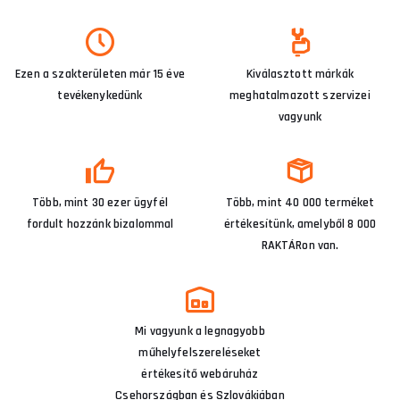
Ezen a szakterületen már 15 éve
Kiválasztott márkák
tevékenykedünk
meghatalmazott szervizei
vagyunk
Több, mint 30 ezer ügyfél
Több, mint 40 000 terméket
fordult hozzánk bizalommal
értékesítünk, amelyből 8 000
RAKTÁRon van.
Mi vagyunk a legnagyobb
műhelyfelszereléseket
értékesítő webáruház
Csehországban és Szlovákiában