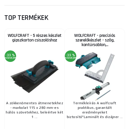
TOP TERMÉKEK
WOLFCRAFT - 5 részes készlet
WOLFCRAFT - precíziós
gipszkarton csiszoláshoz
szerelőkészlet - szög,
kontúrsablon,...
-33 %
-33 %
KEDVEZMÉNY
KEDVEZMÉNY
A zökkenőmentes átmenetekhez
Termékleírás A wolfcraft
- markolat 115 x 280 mm-es
praktikus, garantált
hálós szövetekhez, beleértve két
eredményeket
1 ...
biztosító"Laminált és dizájner ...