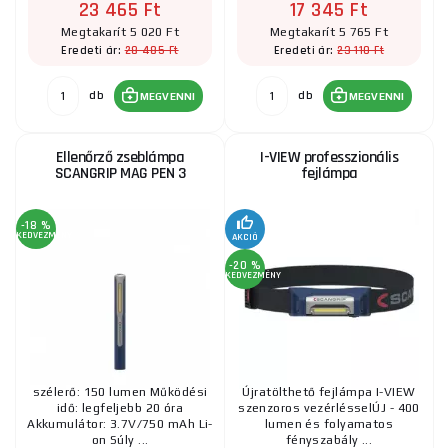
23 465 Ft
17 345 Ft
Megtakarít 5 020 Ft
Megtakarít 5 765 Ft
28 485 Ft
23 110 Ft
Eredeti ár:
Eredeti ár:
db
db
MEGVENNI
MEGVENNI
Ellenőrző zseblámpa
I-VIEW professzionális
SCANGRIP MAG PEN 3
fejlámpa
-18 %
KEDVEZMÉNY
AKCIÓ
-20 %
KEDVEZMÉNY
szélerő: 150 lumen Működési
Újratölthető fejlámpa I-VIEW
idő: legfeljebb 20 óra
szenzoros vezérlésselÚJ - 400
Akkumulátor: 3.7V/750 mAh Li-
lumen és folyamatos
on Súly ...
fényszabály ...