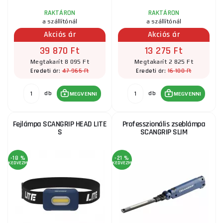
RAKTÁRON
RAKTÁRON
a szállítónál
a szállítónál
Akciós ár
Akciós ár
39 870 Ft
13 275 Ft
Megtakarít 8 095 Ft
Megtakarít 2 825 Ft
47 965 Ft
16 100 Ft
Eredeti ár:
Eredeti ár:
db
db
MEGVENNI
MEGVENNI
Fejlámpa SCANGRIP HEAD LITE
Professzionális zseblámpa
S
SCANGRIP SLIM
-18 %
-21 %
KEDVEZMÉNY
KEDVEZMÉNY