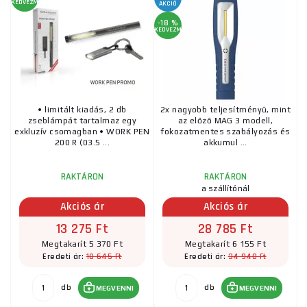
KEDVEZMÉNY
AKCIÓ
-18 %
KEDVEZMÉNY
• limitált kiadás, 2 db
2x nagyobb teljesítményű, mint
zseblámpát tartalmaz egy
az előző MAG 3 modell,
exkluzív csomagban • WORK PEN
fokozatmentes szabályozás és
200 R (03.5 ...
akkumul ...
RAKTÁRON
RAKTÁRON
a szállítónál
Akciós ár
Akciós ár
13 275 Ft
28 785 Ft
Megtakarít 5 370 Ft
Megtakarít 6 155 Ft
18 645 Ft
34 940 Ft
Eredeti ár:
Eredeti ár:
db
db
MEGVENNI
MEGVENNI