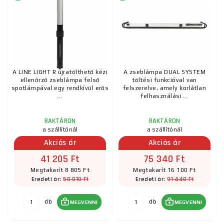
A LINE LIGHT R újratölthető kézi
A zseblámpa DUAL SYSTEM
ellenőrző zseblámpa felső
töltési funkcióval van
spotlámpával egy rendkívül erős
felszerelve, amely korlátlan
...
felhasználási ...
RAKTÁRON
RAKTÁRON
a szállítónál
a szállítónál
Akciós ár
Akciós ár
41 205 Ft
75 340 Ft
Megtakarít 8 805 Ft
Megtakarít 16 100 Ft
50 010 Ft
91 440 Ft
Eredeti ár:
Eredeti ár:
db
db
MEGVENNI
MEGVENNI