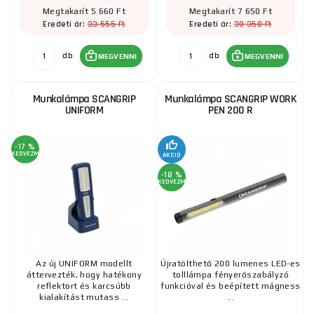
Megtakarít 5 660 Ft
Megtakarít 7 650 Ft
33 555 Ft
30 350 Ft
Eredeti ár:
Eredeti ár:
db
db
MEGVENNI
MEGVENNI
Munkalámpa SCANGRIP
Munkalámpa SCANGRIP WORK
UNIFORM
PEN 200 R
-17 %
KEDVEZMÉNY
AKCIÓ
-18 %
KEDVEZMÉNY
Az új UNIFORM modellt
Újratölthető 200 lumenes LED-es
áttervezték, hogy hatékony
tolllámpa fényerőszabályzó
reflektort és karcsúbb
funkcióval és beépített mágness
kialakítást mutass ...
...