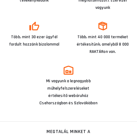
tevékenykedünk
meghatalmazott szervizei
vagyunk
Több, mint 30 ezer ügyfél
Több, mint 40 000 terméket
fordult hozzánk bizalommal
értékesítünk, amelyből 8 000
RAKTÁRon van.
Mi vagyunk a legnagyobb
műhelyfelszereléseket
értékesítő webáruház
Csehországban és Szlovákiában
MEGTALÁL MINKET A