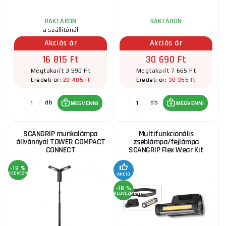
RAKTÁRON
RAKTÁRON
a szállítónál
Akciós ár
Akciós ár
16 815 Ft
30 690 Ft
Megtakarít 3 590 Ft
Megtakarít 7 665 Ft
20 405 Ft
38 355 Ft
Eredeti ár:
Eredeti ár:
db
db
MEGVENNI
MEGVENNI
SCANGRIP munkalámpa
Multifunkcionális
állvánnyal TOWER COMPACT
zseblámpa/fejlámpa
CONNECT
SCANGRIP Flex Wear Kit
-18 %
KEDVEZMÉNY
AKCIÓ
-18 %
KEDVEZMÉNY