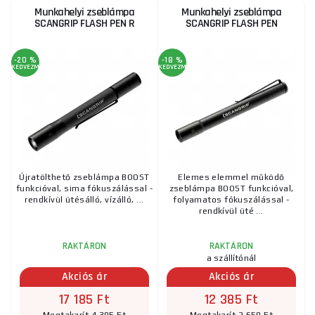
Munkahelyi zseblámpa
Munkahelyi zseblámpa
SCANGRIP FLASH PEN R
SCANGRIP FLASH PEN
-20 %
-18 %
KEDVEZMÉNY
KEDVEZMÉNY
Újratölthető zseblámpa BOOST
Elemes elemmel működő
funkcióval, sima fókuszálással -
zseblámpa BOOST funkcióval,
rendkívül ütésálló, vízálló, ...
folyamatos fókuszálással -
rendkívül üté ...
RAKTÁRON
RAKTÁRON
a szállítónál
Akciós ár
Akciós ár
17 185 Ft
12 385 Ft