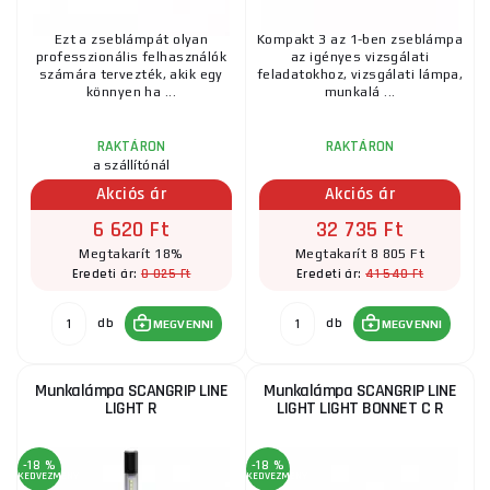
Ezt a zseblámpát olyan
Kompakt 3 az 1-ben zseblámpa
professzionális felhasználók
az igényes vizsgálati
számára tervezték, akik egy
feladatokhoz, vizsgálati lámpa,
könnyen ha ...
munkalá ...
RAKTÁRON
RAKTÁRON
a szállítónál
Akciós ár
Akciós ár
6 620 Ft
32 735 Ft
Megtakarít 18%
Megtakarít 8 805 Ft
8 025 Ft
41 540 Ft
Eredeti ár:
Eredeti ár:
db
db
MEGVENNI
MEGVENNI
Munkalámpa SCANGRIP LINE
Munkalámpa SCANGRIP LINE
LIGHT R
LIGHT LIGHT BONNET C R
-18 %
-18 %
KEDVEZMÉNY
KEDVEZMÉNY