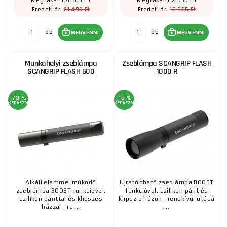
Megtakarít 4 305 Ft
Megtakarít 2 650 Ft
21 490 Ft
15 035 Ft
Eredeti ár:
Eredeti ár:
db
db
MEGVENNI
MEGVENNI
Munkahelyi zseblámpa
Zseblámpa SCANGRIP FLASH
SCANGRIP FLASH 600
1000 R
-73 %
-18 %
KEDVEZMÉNY
KEDVEZMÉNY
Alkáli elemmel működő
Újratölthető zseblámpa BOOST
zseblámpa BOOST funkcióval,
funkcióval, szilikon pánt és
szilikon pánttal és klipszes
klipsz a házon - rendkívül ütésá
házzal - re ...
...