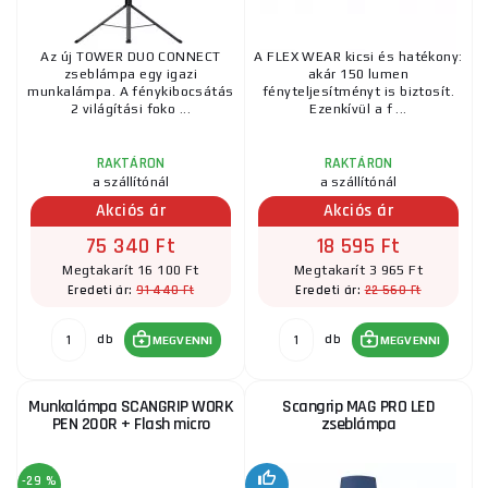
Az új TOWER DUO CONNECT
A FLEX WEAR kicsi és hatékony:
zseblámpa egy igazi
akár 150 lumen
munkalámpa. A fénykibocsátás
fényteljesítményt is biztosít.
2 világítási foko ...
Ezenkívül a f ...
RAKTÁRON
RAKTÁRON
a szállítónál
a szállítónál
Akciós ár
Akciós ár
75 340 Ft
18 595 Ft
Megtakarít 16 100 Ft
Megtakarít 3 965 Ft
91 440 Ft
22 560 Ft
Eredeti ár:
Eredeti ár:
db
db
MEGVENNI
MEGVENNI
Munkalámpa SCANGRIP WORK
Scangrip MAG PRO LED
PEN 200R + Flash micro
zseblámpa
-29 %