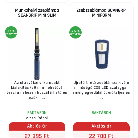
Munkahelyi zseblámpa
Zsebzseblámpa SCANGRPI
SCANGRIP MINI SLIM
MINIFORM
-17 %
-25 %
KEDVEZMÉNY
KEDVEZMÉNY
Az ultravékony, kompakt
Újratölthető zseblámpa kiváló
kialakítás (ø9 mm) lehetővé
minőségű COB LED szalaggal,
teszi a nehezen hozzáférhető és
amely egyedülálló, erőteljes és
szűk h ...
...
RAKTÁRON
RAKTÁRON
a szállítónál
Akciós ár
Akciós ár
27 895 Ft
22 700 Ft