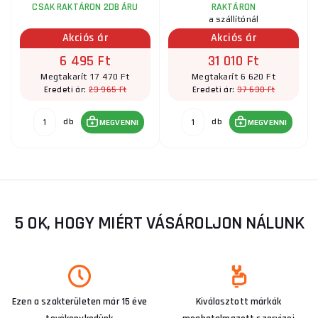
CSAK RAKTÁRON 2DB ÁRU
RAKTÁRON
a szállítónál
Akciós ár
Akciós ár
6 495 Ft
31 010 Ft
Megtakarít 17 470 Ft
Megtakarít 6 620 Ft
23 965 Ft
37 630 Ft
Eredeti ár:
Eredeti ár:
db
db
MEGVENNI
MEGVENNI
5 OK, HOGY MIÉRT VÁSÁROLJON NÁLUNK
Ezen a szakterületen már 15 éve
Kiválasztott márkák