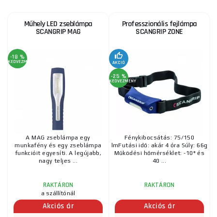
Műhely LED zseblámpa
Professzionális fejlámpa
SCANGRIP MAG
SCANGRIP ZONE
-18 %
KEDVEZMÉNY
AKCIÓ
-25 %
KEDVEZMÉNY
A MAG zseblámpa egy
Fénykibocsátás: 75/150
munkafény és egy zseblámpa
lmFutási idő: akár 4 óra Súly: 66g
funkcióit egyesíti. A legújabb,
Működési hőmérséklet: -10° és
nagy teljes ...
40 ...
RAKTÁRON
RAKTÁRON
a szállítónál
Akciós ár
Akciós ár