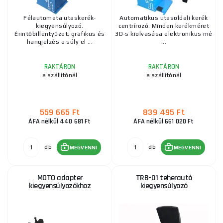
Félautomata utaskerék-
Automatikus utasoldali kerék
kiegyensúlyozó.
centrírozó. Minden kerékméret
Érintőbillentyűzet, grafikus és
3D-s kiolvasása elektronikus mé
hangjelzés a súly el ...
...
RAKTÁRON
RAKTÁRON
a szállítónál
a szállítónál
559 665 Ft
839 495 Ft
ÁFA nélkül 440 681 Ft
ÁFA nélkül 661 020 Ft
db
db
MEGVENNI
MEGVENNI
MOTO adapter
TRB-01 teherautó
kiegyensúlyozókhoz
kiegyensúlyozó