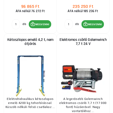
96 865 Ft
235 250 Ft
ÁFA nélkül 76 272 Ft
ÁFA nélkül 185 236 Ft
db
db
MEGVENNI
MEGVENNI
Kétoszlopos emelő 4,2 t, nem
Elektromos csörlő Golemwinch
átjárós
7,7 t 24 V
Elektrohidraulikus kétoszlopos
A legerősebb Golemwinch
emelő 4200 kg teherbírással.
elektromos csörlő 7,7 t (17 000
Küszöb nélküli felső csatlakoz ...
font) húzóerővel. Nagy
vontatókhoz ...