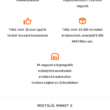
tevékenykedünk
meghatalmazott szervizei
vagyunk
Több, mint 30 ezer ügyfél
Több, mint 40 000 terméket
fordult hozzánk bizalommal
értékesítünk, amelyből 8 000
RAKTÁRon van.
Mi vagyunk a legnagyobb
műhelyfelszereléseket
értékesítő webáruház
Csehországban és Szlovákiában
MEGTALÁL MINKET A