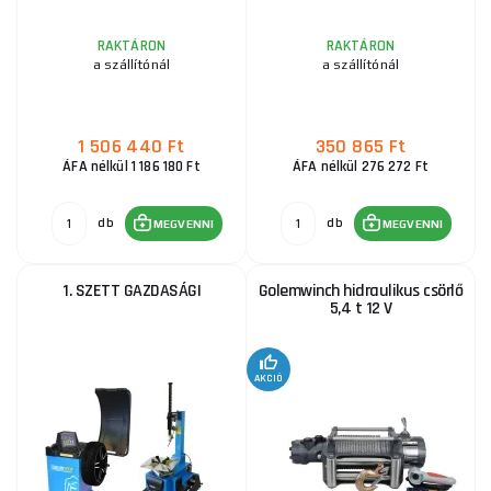
RAKTÁRON
RAKTÁRON
a szállítónál
a szállítónál
1 506 440 Ft
350 865 Ft
ÁFA nélkül 1 186 180 Ft
ÁFA nélkül 276 272 Ft
db
db
MEGVENNI
MEGVENNI
1. SZETT GAZDASÁGI
Golemwinch hidraulikus csörlő
5,4 t 12 V
AKCIÓ