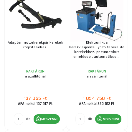
Adapter motorkerékpár kerekek
Elektronikus
rögzítéséhez.
kerékkiegyensúlyozó teherautó
kerekekhez, pneumatikus
emeléssel, automatikus ...
RAKTÁRON
RAKTÁRON
a szállítónál
a szállítónál
137 055 Ft
1 054 750 Ft
ÁFA nélkül 107 917 Ft
ÁFA nélkül 830 512 Ft
db
db
MEGVENNI
MEGVENNI