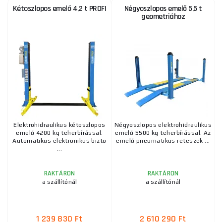
Kétoszlopos emelő 4,2 t PROFI
Négyoszlopos emelő 5,5 t
geometriához
Elektrohidraulikus kétoszlopos
Négyoszlopos elektrohidraulikus
emelő 4200 kg teherbírással.
emelő 5500 kg teherbírással. Az
Automatikus elektronikus bizto
emelő pneumatikus reteszek ...
...
RAKTÁRON
RAKTÁRON
a szállítónál
a szállítónál
1 239 830 Ft
2 610 290 Ft