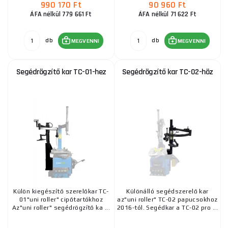
990 170 Ft
90 960 Ft
ÁFA nélkül 779 661 Ft
ÁFA nélkül 71 622 Ft
db
db
MEGVENNI
MEGVENNI
Segédrögzítő kar TC-01-hez
Segédrögzítő kar TC-02-höz
Külön kiegészítő szerelőkar TC-
Különálló segédszerelő kar
01"uni roller" cipőtartókhoz
az"uni roller" TC-02 papucsokhoz
Az"uni roller" segédrögzítő ka ...
2016-tól. Segédkar a TC-02 pro ...