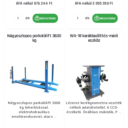
ÁFA nélkül 976 244 Ft
ÁFA nélkül 2 055 350 Ft
db
db
MEGVENNI
MEGVENNI
Négyoszlopos parkolólift 3600
WA-18 kerékbeállítás-mérő
kg
eszköz
Négyoszlopos parkolólift 3600
Lézeres kerékgeometria vezeték
kg teherbírással,
nélküli adatátvitellel. 6 CCD-
elektrohidraulikus
érzékelő. Önállóan működik, P ...
emelőrendszerrel, alacs ...