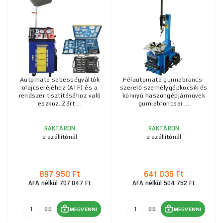
Automata sebességváltók
Félautomata gumiabroncs-
olajcseréjéhez (ATF) és a
szerelő személygépkocsik és
rendszer tisztításához való
könnyű haszongépjárművek
eszköz. Zárt ...
gumiabroncsai ...
RAKTÁRON
RAKTÁRON
a szállítónál
a szállítónál
897 950 Ft
641 035 Ft
ÁFA nélkül 707 047 Ft
ÁFA nélkül 504 752 Ft
db
db
MEGVENNI
MEGVENNI