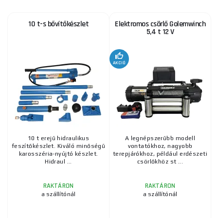
10 t-s bővítőkészlet
Elektromos csörlő Golemwinch
5,4 t 12 V
AKCIÓ
10 t erejű hidraulikus
A legnépszerűbb modell
feszítőkészlet. Kiváló minőségű
vontatókhoz, nagyobb
karosszéria-nyújtó készlet.
terepjárókhoz, például erdészeti
Hidraul ...
csörlőkhöz st ...
RAKTÁRON
RAKTÁRON
a szállítónál
a szállítónál