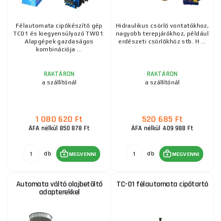
Félautomata cipőkészítő gép
Hidraulikus csörlő vontatókhoz,
TC01 és kiegyensúlyozó TW01.
nagyobb terepjárókhoz, például
Alapgépek gazdaságos
erdészeti csörlőkhöz stb. H ...
kombinációja ...
RAKTÁRON
RAKTÁRON
a szállítónál
a szállítónál
1 080 620 Ft
520 685 Ft
ÁFA nélkül 850 878 Ft
ÁFA nélkül 409 988 Ft
db
db
MEGVENNI
MEGVENNI
Automata váltó olajbetöltő
TC-01 félautomata cipőtartó
adapterekkel