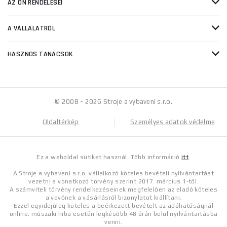
AZ ÖN RENDELÉSEI
A VÁLLALATRÓL
HASZNOS TANÁCSOK
© 2008 - 2026 Stroje a vybavení s.r.o.
Oldaltérkép
Személyes adatok védelme
Ez a weboldal sütiket használ. Több információ
itt
.
A Stroje a vybavení s.r.o. vállalkozó köteles bevételi nyilvántartást
vezetni a vonatkozó törvény szerint 2017. március 1-től.
A számviteli törvény rendelkezéseinek megfelelően az eladó köteles
a vevőnek a vásárlásról bizonylatot kiállítani.
Ezzel egyidejűleg köteles a beérkezett bevételt az adóhatóságnál
online, műszaki hiba esetén legkésőbb 48 órán belül nyilvántartásba
venni.