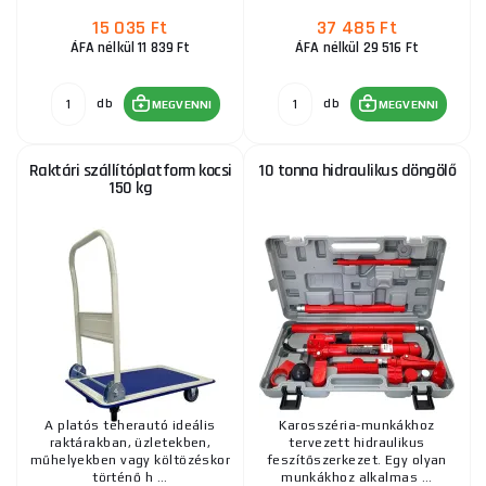
15 035 Ft
37 485 Ft
ÁFA nélkül 11 839 Ft
ÁFA nélkül 29 516 Ft
db
db
MEGVENNI
MEGVENNI
Raktári szállítóplatform kocsi
10 tonna hidraulikus döngölő
150 kg
A platós teherautó ideális
Karosszéria-munkákhoz
raktárakban, üzletekben,
tervezett hidraulikus
műhelyekben vagy költözéskor
feszítőszerkezet. Egy olyan
történő h ...
munkákhoz alkalmas ...