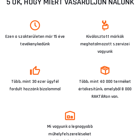
5 OK, HOGY MIÉRT VÁSÁROLJON NÁLUNK
Ezen a szakterületen már 15 éve
Kiválasztott márkák
tevékenykedünk
meghatalmazott szervizei
vagyunk
Több, mint 30 ezer ügyfél
Több, mint 40 000 terméket
fordult hozzánk bizalommal
értékesítünk, amelyből 8 000
RAKTÁRon van.
Mi vagyunk a legnagyobb
műhelyfelszereléseket