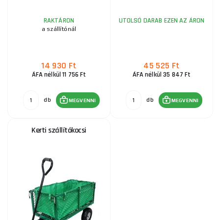
RAKTÁRON
UTOLSÓ DARAB EZEN AZ ÁRON
a szállítónál
14 930 Ft
45 525 Ft
ÁFA nélkül 11 756 Ft
ÁFA nélkül 35 847 Ft
db
db
MEGVENNI
MEGVENNI
Kerti szállítókocsi