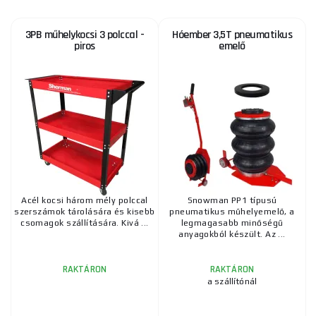
3PB műhelykocsi 3 polccal -
Hóember 3,5T pneumatikus
piros
emelő
Acél kocsi három mély polccal
Snowman PP1 típusú
szerszámok tárolására és kisebb
pneumatikus műhelyemelő, a
csomagok szállítására. Kivá ...
legmagasabb minőségű
anyagokból készült. Az ...
RAKTÁRON
RAKTÁRON
a szállítónál