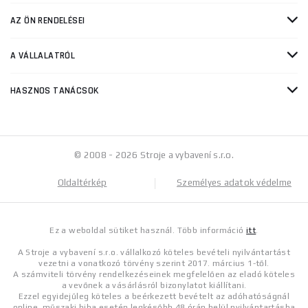
AZ ÖN RENDELÉSEI
A VÁLLALATRÓL
HASZNOS TANÁCSOK
© 2008 - 2026 Stroje a vybavení s.r.o.
Oldaltérkép
Személyes adatok védelme
Ez a weboldal sütiket használ. Több információ
itt
.
A Stroje a vybavení s.r.o. vállalkozó köteles bevételi nyilvántartást
vezetni a vonatkozó törvény szerint 2017. március 1-től.
A számviteli törvény rendelkezéseinek megfelelően az eladó köteles
a vevőnek a vásárlásról bizonylatot kiállítani.
Ezzel egyidejűleg köteles a beérkezett bevételt az adóhatóságnál
online, műszaki hiba esetén legkésőbb 48 órán belül nyilvántartásba