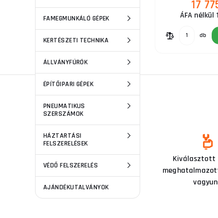
17 77
ÁFA nélkül 
FAMEGMUNKÁLÓ GÉPEK
db
KERTÉSZETI TECHNIKA
ÁLLVÁNYFÚRÓK
ÉPÍTŐIPARI GÉPEK
PNEUMATIKUS
SZERSZÁMOK
HÁZTARTÁSI
FELSZERELÉSEK
Ezen a szakterületen már 15
Kiválasztott
VÉDŐ FELSZERELÉS
éve tevékenykedünk
meghatalmazott
vagyun
AJÁNDÉKUTALVÁNYOK