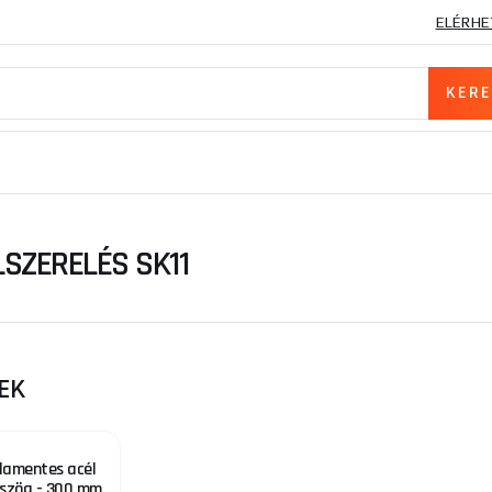
ELÉRHE
SZERELÉS SK11
EK
damentes acél
yszög - 300 mm