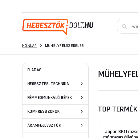
HONLAP
MŰHELYFELSZERELÉS
ELADÁS
MŰHELYFEL
HEGESZTÉSI TECHNIKA
FÉMMEGMUNKÁLÓ GÉPEK
TOP TERMÉK
KOMPRESSZOROK
ÁRAMFEJLESZTŐK
Japán SK11 rozs
mágneses állván