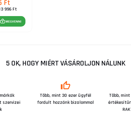
5 Ft
13 996 Ft
MEGVENNI
5 OK, HOGY MIÉRT VÁSÁROLJON NÁLUNK
 márkák
Több, mint 30 ezer ügyfél
Több, mint
 szervizei
fordult hozzánk bizalommal
értékesítü
k
RAK