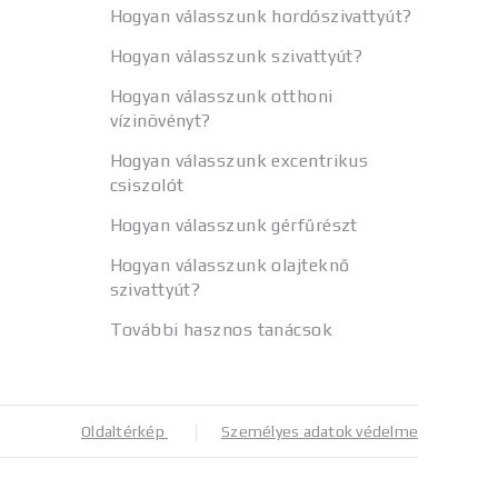
Hogyan válasszunk hordószivattyút?
Hogyan válasszunk szivattyút?
Hogyan válasszunk otthoni
vízinövényt?
Hogyan válasszunk excentrikus
csiszolót
Hogyan válasszunk gérfűrészt
Hogyan válasszunk olajteknő
szivattyút?
További hasznos tanácsok
Oldaltérkép
Személyes adatok védelme