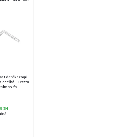
zat derékszögű
acélból. Tiszta
kalmas fa ...
RON
tónál