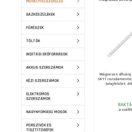
MŰHELYFELSZERELÉS
GÁZKÉSZÜLÉKEK
FŰRÉSZEK
TÖLTŐK
INDÍTÁSI ERŐFORRÁSOK
AKKUS SZERSZÁMOK
Mágneses állvány
SK11 rozsdamentes 
KÉZI SZERSZÁMOK
talajfelület. Al
ELEKTROMOS
SZERSZÁMOK
RAKTÁ
a szállí
NAGYNYOMÁSÚ MOSÓK
PORSZÍVÓK ÉS
TISZTÍTÓGÉPEK