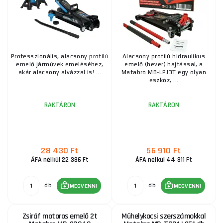
Professzionális, alacsony profilú
Alacsony profilú hidraulikus
emelő járművek emeléséhez,
emelő (hever) hajtással, a
akár alacsony alvázzal is! ...
Matabro MB-LPJ3T egy olyan
eszköz, ...
RAKTÁRON
RAKTÁRON
28 430 Ft
56 910 Ft
ÁFA nélkül 22 386 Ft
ÁFA nélkül 44 811 Ft
db
db
MEGVENNI
MEGVENNI
Zsiráf motoros emelő 2t
Műhelykocsi szerszámokkal