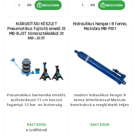
db
db
MEGVENNI
MEGVENNI
KIÁRUSÍTÁSI KÉSZLET
Hidraulikus henger | 8 tonna,
Pneumatikus fújtató emelő 3t
Matabro MB-PI01
MB-BJ3T támasztékokkal 3t
MB-JS3T
Pneumatikus harmonika emelés
modern hidraulikus henger 8
acélszerkezet 71 cm hosszú
tonna teherbírással Masszív
fogantyú 12 bar -os biztonság ...
konstrukció a megbízható teljes
...
RAKTÁRON
RAKTÁRON
a szállítónál