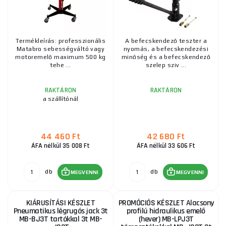
Termékleírás: professzionális
A befecskendező teszter a
Matabro sebességváltó vagy
nyomás, a befecskendezési
motoremelő maximum 500 kg
minőség és a befecskendező
tehe ...
szelep sziv ...
RAKTÁRON
RAKTÁRON
a szállítónál
44 460 Ft
42 680 Ft
ÁFA nélkül 35 008 Ft
ÁFA nélkül 33 606 Ft
db
db
MEGVENNI
MEGVENNI
KIÁRUSÍTÁSI KÉSZLET
PROMÓCIÓS KÉSZLET Alacsony
Pneumatikus légrugós jack 3t
profilú hidraulikus emelő
MB-BJ3T tartókkal 3t MB-
(hever) MB-LPJ3T