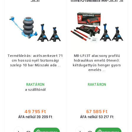
JS3T
támasztékokkal MB-JS3T 3t
Termékleírás: acélszerkezet 71
MB-LPJ3T alacsony profilú
cm hosszú nyél biztonsági
hidraulikus emelő (Hever):
szelep 10 bar Műszaki ada ...
kétdugattyús henger gyors
emelés ...
RAKTÁRON
RAKTÁRON
a szállítónál
49 795 Ft
67 585 Ft
ÁFA nélkül 39 209 Ft
ÁFA nélkül 53 217 Ft