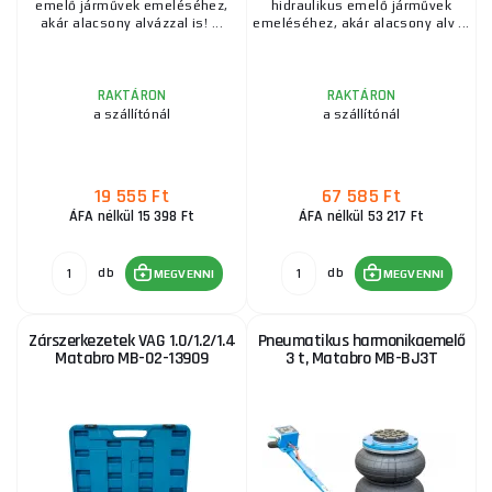
emelő járművek emeléséhez,
hidraulikus emelő járművek
akár alacsony alvázzal is! ...
emeléséhez, akár alacsony alv ...
RAKTÁRON
RAKTÁRON
a szállítónál
a szállítónál
19 555 Ft
67 585 Ft
ÁFA nélkül 15 398 Ft
ÁFA nélkül 53 217 Ft
db
db
MEGVENNI
MEGVENNI
Zárszerkezetek VAG 1.0/1.2/1.4
Pneumatikus harmonikaemelő
Matabro MB-02-13909
3 t, Matabro MB-BJ3T