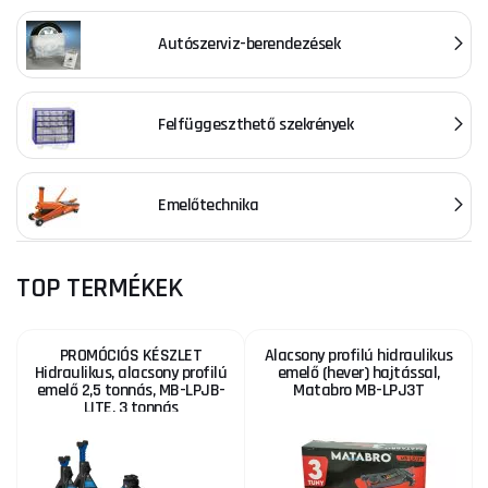
Autószerviz-berendezések
Felfüggeszthető szekrények
Emelőtechnika
TOP TERMÉKEK
PROMÓCIÓS KÉSZLET
Alacsony profilú hidraulikus
Hidraulikus, alacsony profilú
emelő (hever) hajtással,
emelő 2,5 tonnás, MB-LPJB-
Matabro MB-LPJ3T
LITE, 3 tonnás
támasztékokkal, MB-JS3T