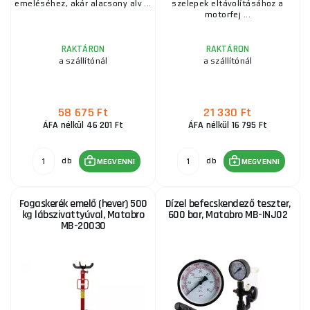
emeléséhez, akár alacsony alv ...
szelepek eltávolításához a
motorfej ...
RAKTÁRON
RAKTÁRON
a szállítónál
a szállítónál
58 675 Ft
21 330 Ft
ÁFA nélkül 46 201 Ft
ÁFA nélkül 16 795 Ft
db
db
MEGVENNI
MEGVENNI
Fogaskerék emelő (hever) 500
Dízel befecskendező teszter,
kg lábszivattyúval, Matabro
600 bar, Matabro MB-INJ02
MB-20030