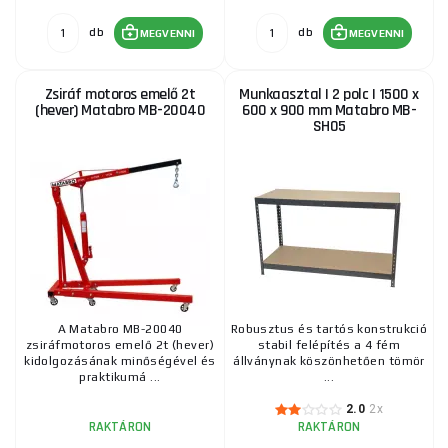
db
db
MEGVENNI
MEGVENNI
Zsiráf motoros emelő 2t
Munkaasztal | 2 polc | 1500 x
(hever) Matabro MB-20040
600 x 900 mm Matabro MB-
SH05
A Matabro MB-20040
Robusztus és tartós konstrukció
zsiráfmotoros emelő 2t (hever)
stabil felépítés a 4 fém
kidolgozásának minőségével és
állványnak köszönhetően tömör
praktikumá ...
...
2.0
2x
RAKTÁRON
RAKTÁRON