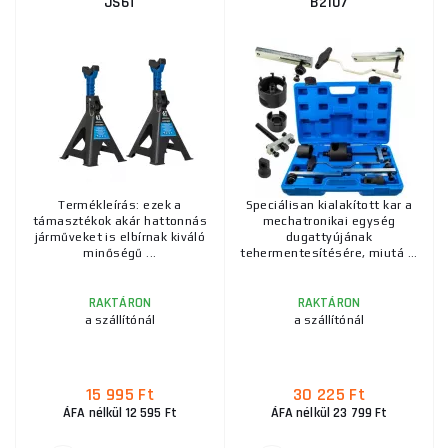
JS6T
B2107
Termékleírás: ezek a
Speciálisan kialakított kar a
támasztékok akár hattonnás
mechatronikai egység
járműveket is elbírnak kiváló
dugattyújának
minőségű ...
tehermentesítésére, miutá ...
RAKTÁRON
RAKTÁRON
a szállítónál
a szállítónál
15 995 Ft
30 225 Ft
ÁFA nélkül 12 595 Ft
ÁFA nélkül 23 799 Ft