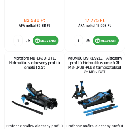
83 580 Ft
17 775 Ft
ÁFA nélkül 65 811 Ft
ÁFA nélkül 13 996 Ft
db
db
MEGVENNI
MEGVENNI
Matabro MB-LPJB-LITE,
PROMÓCIÓS KÉSZLET Alacsony
Hidraulikus, alacsony profilú
profilú hidraulikus emelő 3t
emelő | 2,5t
MB-LPJB-PLUS támasztókkal
3t MB-JS3T
Professzionális, alacsony profilú
Professzionális, alacsony profilú