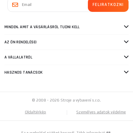
MINDEN, AMIT A VÁSÁRLÁSRÓL TUDNI KELL
AZ ÖN RENDELÉSEI
A VÁLLALATRÓL
HASZNOS TANÁCSOK
© 2008 - 2026 Stroje a vybavení s.r.o.
Oldaltérkép
Személyes adatok védelme
Ez a weboldal sütiket használ. Több információ
itt
.