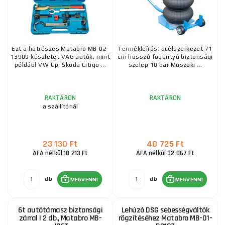
Ezt a hatrészes Matabro MB-02-
Termékleírás: acélszerkezet 71
13909 készletet VAG autók, mint
cm hosszú fogantyú biztonsági
például VW Up, Škoda Citigo ...
szelep 10 bar Műszaki ...
RAKTÁRON
RAKTÁRON
a szállítónál
23 130 Ft
40 725 Ft
ÁFA nélkül 18 213 Ft
ÁFA nélkül 32 067 Ft
db
db
MEGVENNI
MEGVENNI
6t autótámasz biztonsági
Lehúzó DSG sebességváltók
zárral | 2 db., Matabro MB-
rögzítéséhez Matabro MB-01-