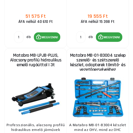
51 575 Ft
19 555 Ft
ÁFA nélkül 40 610 Ft
ÁFA nélkül 15 398 Ft
db
db
MEGVENNI
MEGVENNI
Matabro MB-LPJB-PLUS,
Matabro MB-01-B3004 szelep
Alacsony profilú hidraulikus
szerelő- és szétszerelő
emelő rugóúttal | 3t
készlet, adapterek tömítő- és
vezetőperselyekhez
Professzionális, alacsony profilú
A Matabro MB-01-B3004 készlet
hidraulikus emelő járművek
mind az OHV, mind az OHC