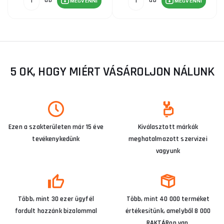
db
db
MEGVENNI
MEGVENNI
5 OK, HOGY MIÉRT VÁSÁROLJON NÁLUNK
Ezen a szakterületen már 15 éve
Kiválasztott márkák
tevékenykedünk
meghatalmazott szervizei
vagyunk
Több, mint 30 ezer ügyfél
Több, mint 40 000 terméket
fordult hozzánk bizalommal
értékesítünk, amelyből 8 000
RAKTÁRon van.