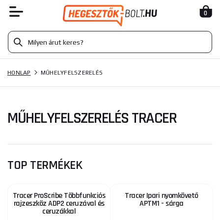
0
HONLAP
MŰHELYFELSZERELÉS
MŰHELYFELSZERELÉS TRACER
TOP TERMÉKEK
Tracer ProScribe Többfunkciós
Tracer Ipari nyomkövető
rajzeszköz ADP2 ceruzával és
APTM1 - sárga
ceruzákkal