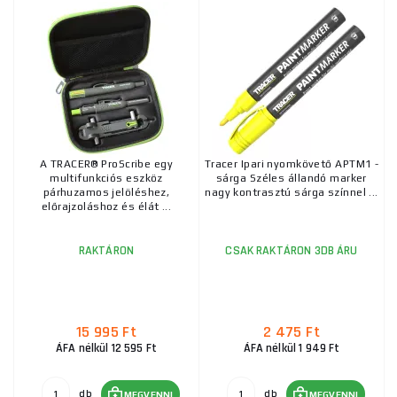
A TRACER® ProScribe egy
Tracer Ipari nyomkövető APTM1 -
multifunkciós eszköz
sárga Széles állandó marker
párhuzamos jelöléshez,
nagy kontrasztú sárga színnel ...
előrajzoláshoz és élát ...
RAKTÁRON
CSAK RAKTÁRON 3DB ÁRU
15 995 Ft
2 475 Ft
ÁFA nélkül 12 595 Ft
ÁFA nélkül 1 949 Ft
db
db
MEGVENNI
MEGVENNI