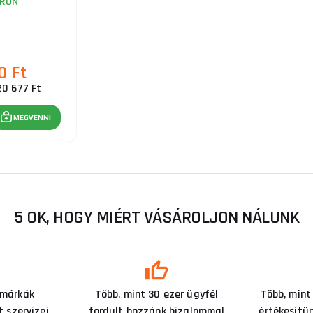
RON
0 Ft
20 677 Ft
MEGVENNI
5 OK, HOGY MIÉRT VÁSÁROLJON NÁLUNK
 márkák
Több, mint 30 ezer ügyfél
Több, mint
 szervizei
fordult hozzánk bizalommal
értékesítü