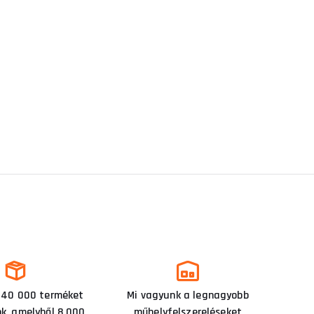
 40 000 terméket
Mi vagyunk a legnagyobb
nk, amelyből 8 000
műhelyfelszereléseket