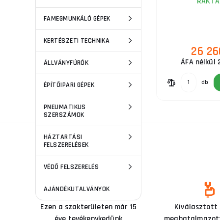
RAKTÁ
FAMEGMUNKÁLÓ GÉPEK
KERTÉSZETI TECHNIKA
26 26
ÁFA nélkül 
ÁLLVÁNYFÚRÓK
db
ÉPÍTŐIPARI GÉPEK
PNEUMATIKUS
SZERSZÁMOK
HÁZTARTÁSI
FELSZERELÉSEK
VÉDŐ FELSZERELÉS
AJÁNDÉKUTALVÁNYOK
Ezen a szakterületen már 15
Kiválasztott
éve tevékenykedünk
meghatalmazott