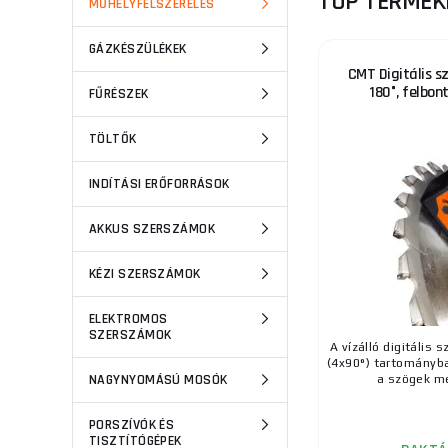
TOP TERMÉK
MŰHELYFELSZERELÉS
GÁZKÉSZÜLÉKEK
CMT Digitális s
180°, felbont
FŰRÉSZEK
TÖLTŐK
INDÍTÁSI ERŐFORRÁSOK
AKKUS SZERSZÁMOK
KÉZI SZERSZÁMOK
ELEKTROMOS
SZERSZÁMOK
A vízálló digitális
(4x90°) tartományba
NAGYNYOMÁSÚ MOSÓK
a szögek mé
PORSZÍVÓK ÉS
TISZTÍTÓGÉPEK