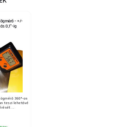
EK
zögmérő - +/-
ás 0,1°-ig
 szögmérő 360°-os
n teszi lehetővé
rését ...