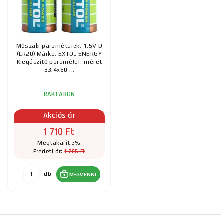
Műszaki paraméterek: 1,5V D
(LR20) Márka: EXTOL ENERGY
Kiegészítő paraméter: méret
33,4x60 ...
RAKTÁRON
Akciós ár
1 710 Ft
Megtakarít 3%
1 765 Ft
Eredeti ár:
db
MEGVENNI