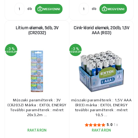
db
db
MEGVENNI
MEGVENNI
Lítium elemek, 5db, 3V
Cink-klorid elemek, 20db, 1,5V
(CR2032)
AAA (R03)
-3 %
-3 %
KEDVEZMÉNY
KEDVEZMÉNY
Műszaki paraméterek : 3V
műszaki paraméterek : 1,5V AAA
(CR2032) Márka : EXTOL ENERGY
(R03) márka : EXTOL ENERGY
További paraméterek : méret
további paraméterek : méret
20x3,2m ...
10,5 ...
5.0
1x
RAKTÁRON
RAKTÁRON