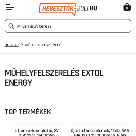
0
HONLAP
MŰHELYFELSZERELÉS
MŰHELYFELSZERELÉS EXTOL
ENERGY
TOP TERMÉKEK
Lítium akkumulátor, 3V
Újratölthető elemek, 12db, AAA
(CR123A), 1600mAh
(HR03), 1,2V, 1000mAh, NiMh