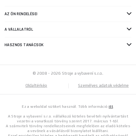
AZ ÖN RENDELÉSEI
A VÁLLALATRÓL
HASZNOS TANÁCSOK
© 2008 - 2026 Stroje a vybavení s.r.o.
Oldaltérkép
Személyes adatok védelme
Ez a weboldal sütiket használ. Több információ
itt
.
A Stroje a vybavení s.r.o. vállalkozó köteles bevételi nyilvántartást
vezetni a vonatkozó törvény szerint 2017. március 1-től.
A számviteli törvény rendelkezéseinek megfelelően az eladó köteles
a vevőnek a vásárlásról bizonylatot kiállítani.
Ezzel egyidejűleg köteles a beérkezett bevételt az adóhatóságnál