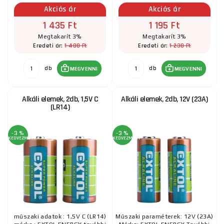
Akciós ár
Akciós ár
1 435 Ft
1 195 Ft
Megtakarít 3%
Megtakarít 3%
1 480 Ft
1 230 Ft
Eredeti ár:
Eredeti ár:
db
db
MEGVENNI
MEGVENNI
Alkáli elemek, 2db, 1,5V C
Alkáli elemek, 2db, 12V (23A)
(LR14)
-3 %
-3 %
KEDVEZMÉNY
KEDVEZMÉNY
műszaki adatok : 1,5V C (LR14)
Műszaki paraméterek: 12V (23A)