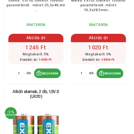
márka : EXTOL ENERGY további
Márka: EXTOL ENERGY További
paraméterek : méret 25,5x49,4m
paraméterek: méret
...
10,3x28,5mm, ...
RAKTÁRON
RAKTÁRON
Akciós ár
Akciós ár
1 245 Ft
1 020 Ft
Megtakarít 3%
Megtakarít 3%
1 285 Ft
1 050 Ft
Eredeti ár:
Eredeti ár:
db
db
MEGVENNI
MEGVENNI
Alkáli elemek, 2 db, 1,5V D
(LR20)
-3 %
KEDVEZMÉNY