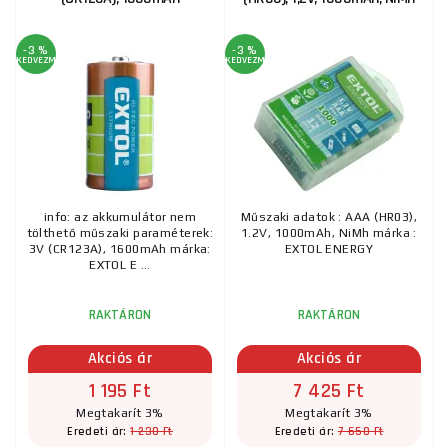
-3 %
-3 %
KEDVEZMÉNY
KEDVEZMÉNY
info: az akkumulátor nem
Műszaki adatok : AAA (HR03),
tölthető műszaki paraméterek:
1.2V, 1000mAh, NiMh márka :
3V (CR123A), 1600mAh márka:
EXTOL ENERGY
EXTOL E ...
RAKTÁRON
RAKTÁRON
Akciós ár
Akciós ár
1 195 Ft
7 425 Ft
Megtakarít 3%
Megtakarít 3%
1 230 Ft
7 650 Ft
Eredeti ár:
Eredeti ár: